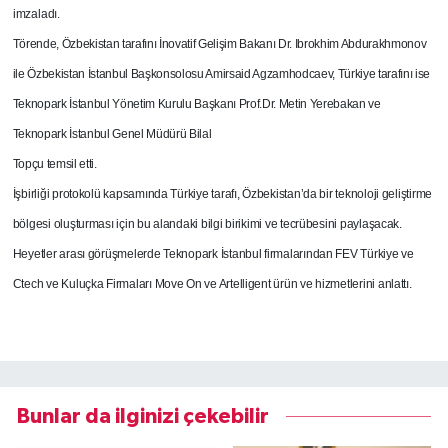
imzaladı.
Törende, Özbekistan tarafını İnovatif Gelişim Bakanı Dr. Ibrokhim Abdurakhmonov
ile Özbekistan İstanbul Başkonsolosu Amirsaid Agzamhodcaev, Türkiye tarafını ise
Teknopark İstanbul Yönetim Kurulu Başkanı Prof.Dr. Metin
Yerebakan ve
Teknopark İstanbul Genel Müdürü Bilal
Topçu temsil etti.
İşbirliği protokolü kapsamında Türkiye tarafı, Özbekistan’da bir teknoloji geliştirme
bölgesi oluşturması için bu alandaki bilgi birikimi ve tecrübesini paylaşacak.
Heyetler arası görüşmelerde Teknopark İstanbul firmalarından FEV Türkiye ve
Ctech ve Kuluçka Firmaları Move On ve Artelligent ürün ve hizmetlerini anlattı.
Bunlar da ilginizi çekebilir