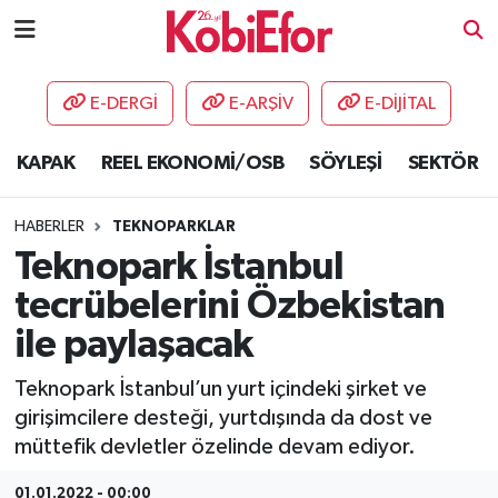
AKADEMİ
E-DERGİ
E-ARŞİV
E-DİJİTAL
BİLİŞİM PANO
KAPAK
REEL EKONOMİ/OSB
SÖYLEŞİ
SEKTÖR
DESTEK-TEŞVİK
HABERLER
TEKNOPARKLAR
ETKİNLİK
Teknopark İstanbul
tecrübelerini Özbekistan
GÜNCEL
ile paylaşacak
HABERLER
Teknopark İstanbul’un yurt içindeki şirket ve
girişimcilere desteği, yurtdışında da dost ve
KAPAK
müttefik devletler özelinde devam ediyor.
OSB
01.01.2022 - 00:00