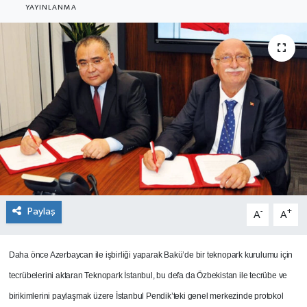
YAYINLANMA
SEKTÖR
ŞİRKET PANO
SÖYLEŞİ
ÜLKE
YAŞAM
Paylaş
-
+
A
A
Daha önce Azerbaycan ile işbirliği yaparak Bakü’de bir teknopark kurulumu için
tecrübelerini aktaran Teknopark İstanbul, bu defa da Özbekistan ile tecrübe ve
birikimlerini paylaşmak üzere İstanbul Pendik’teki genel merkezinde protokol