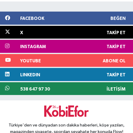
FACEBOOK
BEĞEN
X
TAKIP ET
INSTAGRAM
TAKIP ET
YOUTUBE
ABONE OL
LINKEDIN
TAKIP ET
538 647 97 30
İLETIŞIM
Türkiye'den ve dünyadan son dakika haberleri, köşe yazıları,
magazinden siyasete, spordan seyahate her konuda Flow!