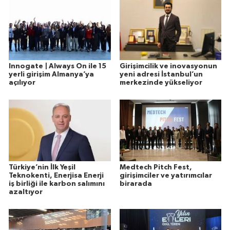
Innogate | Always On ile 15
Girişimcilik ve inovasyonun
yerli girişim Almanya’ya
yeni adresi İstanbul’un
açılıyor
merkezinde yükseliyor
Türkiye’nin İlk Yeşil
Medtech Pitch Fest,
Teknokenti, Enerjisa Enerji
girişimciler ve yatırımcılar
iş birliği ile karbon salımını
birarada
azaltıyor