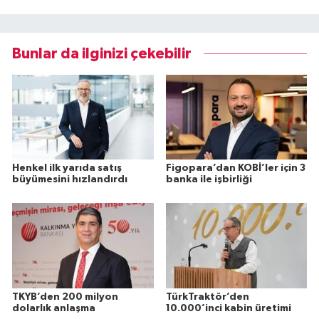
Bunlar da ilginizi çekebilir
Henkel ilk yarıda satış
Figopara’dan KOBİ’ler için 3
büyümesini hızlandırdı
banka ile işbirliği
TKYB’den 200 milyon
TürkTraktör’den
dolarlık anlaşma
10.000’inci kabin üretimi