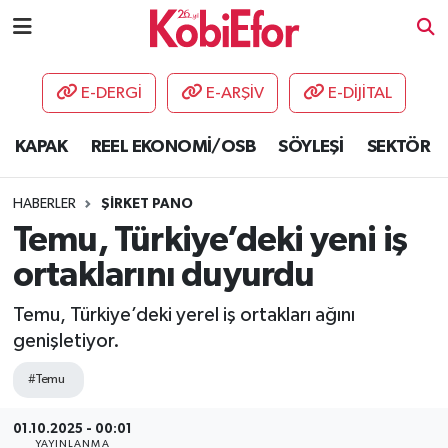
AKADEMİ
E-DERGİ
E-ARŞİV
E-DİJİTAL
BİLİŞİM PANO
KAPAK
REEL EKONOMİ/OSB
SÖYLEŞİ
SEKTÖR
DESTEK-TEŞVİK
HABERLER
ŞİRKET PANO
ETKİNLİK
Temu, Türkiye’deki yeni iş
ortaklarını duyurdu
GÜNCEL
Temu, Türkiye’deki yerel iş ortakları ağını
HABERLER
genişletiyor.
KAPAK
#Temu
01.10.2025 - 00:01
OSB
YAYINLANMA