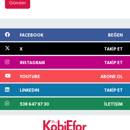
Gönder
FACEBOOK
BEĞEN
X
TAKIP ET
INSTAGRAM
TAKIP ET
YOUTUBE
ABONE OL
LINKEDIN
TAKIP ET
538 647 97 30
İLETIŞIM