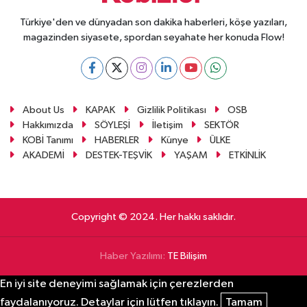
Türkiye'den ve dünyadan son dakika haberleri, köşe yazıları,
magazinden siyasete, spordan seyahate her konuda Flow!
About Us
KAPAK
Gizlilik Politikası
OSB
Hakkımızda
SÖYLEŞİ
İletişim
SEKTÖR
KOBİ Tanımı
HABERLER
Künye
ÜLKE
AKADEMİ
DESTEK-TEŞVİK
YAŞAM
ETKİNLİK
Copyright © 2024. Her hakkı saklıdır.
Haber Yazılımı:
TE Bilişim
En iyi site deneyimi sağlamak için çerezlerden
faydalanıyoruz. Detaylar için lütfen tıklayın.
Tamam