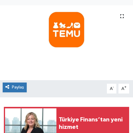
SEKTÖR
ŞİRKET PANO
SÖYLEŞİ
ÜLKE
YAŞAM
Paylaş
-
+
A
A
Türkiye Finans’tan yeni
hizmet