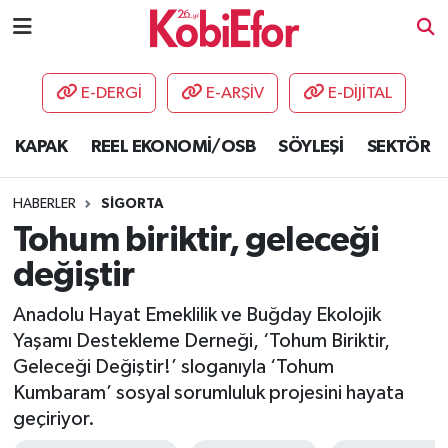
AKADEMİ
E-DERGİ
E-ARŞİV
E-DİJİTAL
BİLİŞİM PANO
KAPAK
REEL EKONOMİ/OSB
SÖYLEŞİ
SEKTÖR
DESTEK-TEŞVİK
HABERLER
SİGORTA
ETKİNLİK
Tohum biriktir, geleceği
değiştir
GÜNCEL
Anadolu Hayat Emeklilik ve Buğday Ekolojik
HABERLER
Yaşamı Destekleme Derneği, ‘Tohum Biriktir,
Geleceği Değiştir!’ sloganıyla ‘Tohum
KAPAK
Kumbaram’ sosyal sorumluluk projesini hayata
geçiriyor.
OSB