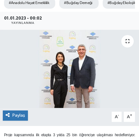
#Anadolu Hayat Emeklilik
#Buğday Derneği
#Buğday Ekolojik Y
SEKTÖR
01.01.2023 - 00:02
YAYINLANMA
ŞİRKET PANO
SÖYLEŞİ
ÜLKE
YAŞAM
Paylaş
-
+
A
A
Proje kapsamında ilk etapta 3 yılda 25 bin öğrenciye ulaşılması hedefleniyor.