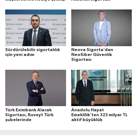
Sürdürülebilir sigortalılık
Neova Sigorta’dan
için yeni adım
NeoSiber Güvenlik
Sigortası
Türk Eximbank Alacak
Anadolu Hayat
Sigortası, Kuveyt Türk
Emeklilik’ten 323 milyar TL
şubelerinde
aktif büyüklük