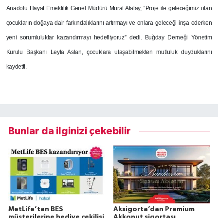
Anadolu Hayat Emeklilik Genel Müdürü Murat Atalay, “Proje ile geleceğimiz olan
çocukların doğaya dair farkındalıklarını artırmayı ve onlara geleceği inşa ederken
yeni sorumluluklar kazandırmayı hedefliyoruz” dedi.
Buğday Derneği Yönetim
Kurulu Başkanı Leyla Aslan, çocuklara ulaşabilmekten mutluluk duyduklarını
kaydetti.
Bunlar da ilginizi çekebilir
MetLife’tan BES
Aksigorta’dan Premium
müşterilerine hediye çekilişi
Akkonut sigortası