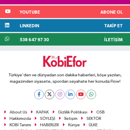
YOUTUBE
ABONE OL
LINKEDIN
TAKIP ET
538 647 97 30
İLETIŞIM
Türkiye'den ve dünyadan son dakika haberleri, köşe yazıları,
magazinden siyasete, spordan seyahate her konuda Flow!
About Us
KAPAK
Gizlilik Politikası
OSB
Hakkımızda
SÖYLEŞİ
İletişim
SEKTÖR
KOBİ Tanımı
HABERLER
Künye
ÜLKE