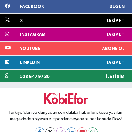
FACEBOOK
BEĞEN
X
TAKIP ET
INSTAGRAM
TAKIP ET
YOUTUBE
ABONE OL
LINKEDIN
TAKIP ET
538 647 97 30
İLETIŞIM
Türkiye'den ve dünyadan son dakika haberleri, köşe yazıları,
magazinden siyasete, spordan seyahate her konuda Flow!