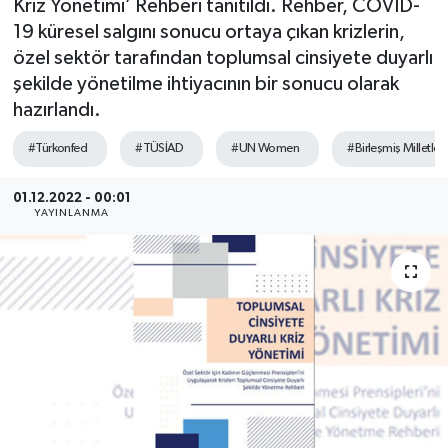
Kriz Yönetimi’ Rehberi tanıtıldı. Rehber, COVID-
19 küresel salgını sonucu ortaya çıkan krizlerin,
SEKTÖR
özel sektör tarafından toplumsal cinsiyete duyarlı
şekilde yönetilme ihtiyacının bir sonucu olarak
ŞİRKET PANO
hazırlandı.
SÖYLEŞİ
#Türkonfed
#TÜSİAD
#UN Women
#Birleşmiş Milletler
ÜLKE
01.12.2022 - 00:01
YAYINLANMA
YAŞAM