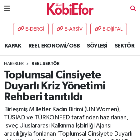
AKADEMİ
E-DERGİ
E-ARŞİV
E-DİJİTAL
BİLİŞİM PANO
KAPAK
REEL EKONOMİ/OSB
SÖYLEŞİ
SEKTÖR
DESTEK-TEŞVİK
HABERLER
REEL SEKTÖR
ETKİNLİK
Toplumsal Cinsiyete
Duyarlı Kriz Yönetimi
GÜNCEL
Rehberi tanıtıldı
HABERLER
Birleşmiş Milletler Kadın Birimi (UN Women),
TÜSİAD ve TÜRKONFED tarafından hazırlanan,
KAPAK
İsveç Uluslararası Kalkınma İşbirliği Ajansı
aracılığıyla fonlanan ‘Toplumsal Cinsiyete Duyarlı
OSB