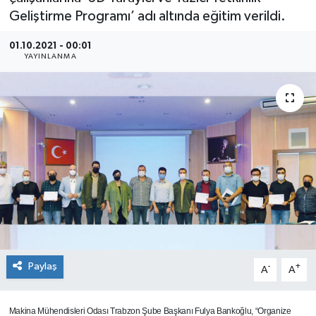
Geliştirme Programı’ adı altında eğitim verildi.
SEKTÖR
01.10.2021 - 00:01
YAYINLANMA
ŞİRKET PANO
SÖYLEŞİ
ÜLKE
YAŞAM
Paylaş
-
+
A
A
Makina Mühendisleri Odası Trabzon Şube Başkanı Fulya Bankoğlu, “Organize