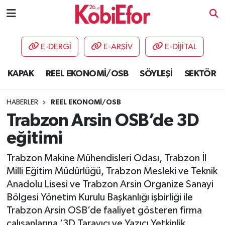
AKADEMİ
E-DERGİ
E-ARŞİV
E-DİJİTAL
BİLİŞİM PANO
KAPAK
REEL EKONOMİ/OSB
SÖYLEŞİ
SEKTÖR
DESTEK-TEŞVİK
HABERLER
REEL EKONOMİ/OSB
ETKİNLİK
Trabzon Arsin OSB’de 3D
eğitimi
GÜNCEL
Trabzon Makine Mühendisleri Odası, Trabzon İl
HABERLER
Milli Eğitim Müdürlüğü, Trabzon Mesleki ve Teknik
Anadolu Lisesi ve Trabzon Arsin Organize Sanayi
KAPAK
Bölgesi Yönetim Kurulu Başkanlığı işbirliği ile
Trabzon Arsin OSB’de faaliyet gösteren firma
OSB
çalışanlarına ‘3D Tarayıcı ve Yazıcı Yetkinlik