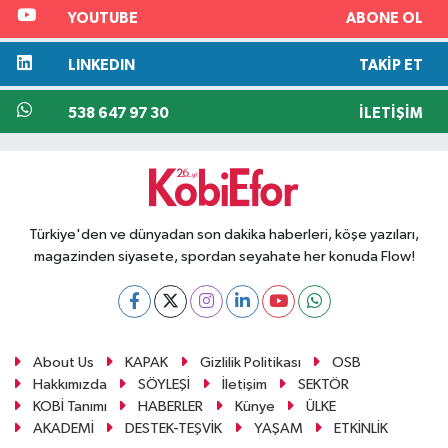
YOUTUBE
ABONE OL
LINKEDIN
TAKIP ET
538 647 97 30
İLETIŞIM
Türkiye'den ve dünyadan son dakika haberleri, köşe yazıları,
magazinden siyasete, spordan seyahate her konuda Flow!
About Us
KAPAK
Gizlilik Politikası
OSB
Hakkımızda
SÖYLEŞİ
İletişim
SEKTÖR
KOBİ Tanımı
HABERLER
Künye
ÜLKE
AKADEMİ
DESTEK-TEŞVİK
YAŞAM
ETKİNLİK