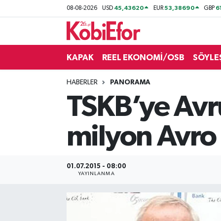
45,43620
53,38690
6
08-08-2026
USD
EUR
GBP
AKADEMİ
KAPAK
REEL EKONOMİ/OSB
SÖYLE
BİLİŞİM PANO
HABERLER
PANORAMA
DESTEK-TEŞVİK
TSKB’ye Avr
ETKİNLİK
milyon Avro 
GÜNCEL
HABERLER
01.07.2015 - 08:00
YAYINLANMA
KAPAK
OSB