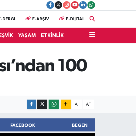
E-DERGİ
E-ARŞİV
E-DİJİTAL
EŞVİK
YAŞAM
ETKİNLİK
sı’ndan 100
-
+
A
A
FACEBOOK
BEĞEN