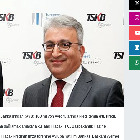
ankası’ndan (AYB) 100 milyon Avro tutarında kredi temin etti. Kredi,
man sağlamak amacıyla kullandırılacak. T.C. Başbakanlık Hazine
dırılacak kredinin imza törenine Avrupa Yatırım Bankası Başkanı Werner