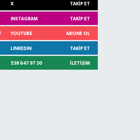
X
TAKIP ET
INSTAGRAM
TAKIP ET
YOUTUBE
ABONE OL
LINKEDIN
TAKIP ET
538 647 97 30
İLETIŞIM