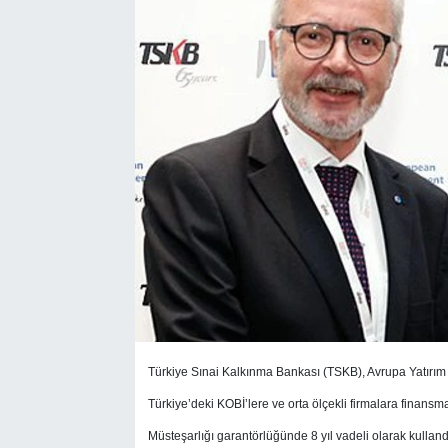
SEKTÖR
ŞİRKET PANO
SÖYLEŞİ
ÜLKE
YAŞAM
Türkiye Sınai Kalkınma Bankası (TSKB), Avrupa Yatırım B
Türkiye’deki KOBİ’lere ve orta ölçekli firmalara finans
Müsteşarlığı garantörlüğünde 8 yıl vadeli olarak kullan