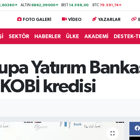
1,60380
6862,09000
14.598,00
79.591,74
ALTIN
BİST
BTC
FOTO GALERİ
VİDEO
YAZARLAR
Şİ
SEKTÖR
HABERLER
ÜLKE
AKADEMİ
DESTEK-T
upa Yatırım Banka
KOBİ kredisi