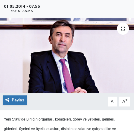
01.05.2014 - 07:56
SEKTÖR
YAYINLANMA
ŞİRKET PANO
SÖYLEŞİ
ÜLKE
YAŞAM
Paylaş
-
+
A
A
Yeni Statü’de Birliğin organları, komiteleri, görev ve yetkileri, gelirleri,
giderleri, üyeleri ve üyelik esasları, disiplin cezaları ve çalışma ilke ve