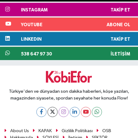
INSTAGRAM
TAKIP ET
YOUTUBE
ABONE OL
LINKEDIN
TAKIP ET
538 647 97 30
İLETIŞIM
Türkiye'den ve dünyadan son dakika haberleri, köşe yazıları,
magazinden siyasete, spordan seyahate her konuda Flow!
About Us
KAPAK
Gizlilik Politikası
OSB
Hakkımızda
SÖYLEŞİ
İletişim
SEKTÖR