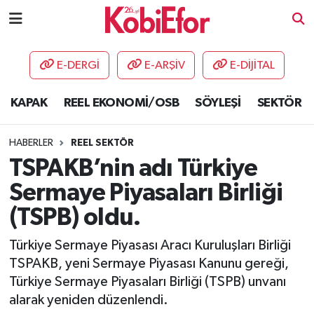
AKADEMİ
E-DERGİ
E-ARŞİV
E-DİJİTAL
BİLİŞİM PANO
KAPAK
REEL EKONOMİ/OSB
SÖYLEŞİ
SEKTÖR
DESTEK-TEŞVİK
HABERLER
REEL SEKTÖR
ETKİNLİK
TSPAKB’nin adı Türkiye
Sermaye Piyasaları Birliği
GÜNCEL
(TSPB) oldu.
HABERLER
Türkiye Sermaye Piyasası Aracı Kuruluşları Birliği
TSPAKB, yeni Sermaye Piyasası Kanunu gereği,
KAPAK
Türkiye Sermaye Piyasaları Birliği (TSPB) unvanı
alarak yeniden düzenlendi.
OSB