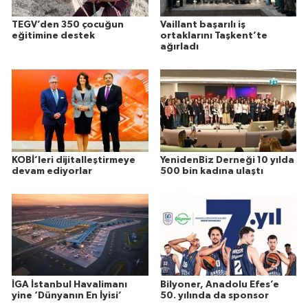
TEGV’den 350 çocuğun
Vaillant başarılı iş
eğitimine destek
ortaklarını Taşkent’te
ağırladı
KOBİ’leri dijitalleştirmeye
YenidenBiz Derneği 10 yılda
devam ediyorlar
500 bin kadına ulaştı
İGA İstanbul Havalimanı
Bilyoner, Anadolu Efes’e
yine ‘Dünyanın En İyisi’
50. yılında da sponsor