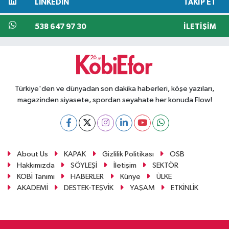
LINKEDIN
TAKIP ET
538 647 97 30
İLETIŞIM
Türkiye'den ve dünyadan son dakika haberleri, köşe yazıları,
magazinden siyasete, spordan seyahate her konuda Flow!
About Us
KAPAK
Gizlilik Politikası
OSB
Hakkımızda
SÖYLEŞİ
İletişim
SEKTÖR
KOBİ Tanımı
HABERLER
Künye
ÜLKE
AKADEMİ
DESTEK-TEŞVİK
YAŞAM
ETKİNLİK