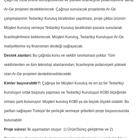
Çağrı ile hızla ürüne dönüşebilecek ve yüksek ticarileşme potansiyeline sahip
Ar-Ge projeleri desteklenecek. Çağrıya sunulacak projelerde Ar-Ge
çalışmalarının Tedarikçi Kuruluş tarafından yapılması; proje çıktısı ürünün
Müşteri Kuruluş ve/veya Tedarikçi Kuruluş tarafından pazara sunularak
ticarileştirilmesi beklenecek. Müşteri Kuruluş, Tedarikçi Kuruluşun Ar-Ge
maliyetlerine eş finansman desteği sağlayacak.
Destek alanları:
Bu çağrıda konu ve sektör sınırlaması yoktur. Tüm
sektörlerden ve tüm teknoloji alanlarından, ticarileşme potansiyeli yüksek
olan Ar-Ge projeleri desteklenebilecektir.
Kimler başvurabilir?:
Çağrıya bir Müşteri Kuruluş ve en az bir Tedarikçi
Kuruluşun ortak başvuru yapması ve Tedarikçi Kuruluşun KOBİ ölçeğinde
olması şartı bulunuyor. Müşteri kuruluş KOBİ ya da büyük ölçekli olabilir. Bu
şartları sağlayan Türkiye’de yerleşik sermaye şirketleri proje başvurusunda
bulunabilir.
Proje süresi:
İki aşamadan oluşur: 1) Ürün/Süreç geliştirme ve 2)