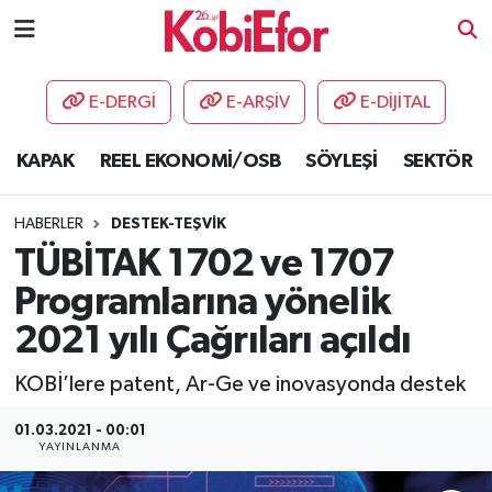
AKADEMİ
E-DERGİ
E-ARŞİV
E-DİJİTAL
BİLİŞİM PANO
KAPAK
REEL EKONOMİ/OSB
SÖYLEŞİ
SEKTÖR
DESTEK-TEŞVİK
HABERLER
DESTEK-TEŞVİK
ETKİNLİK
TÜBİTAK 1702 ve 1707
Programlarına yönelik
GÜNCEL
2021 yılı Çağrıları açıldı
HABERLER
KOBİ’lere patent, Ar-Ge ve inovasyonda destek
KAPAK
01.03.2021 - 00:01
YAYINLANMA
OSB