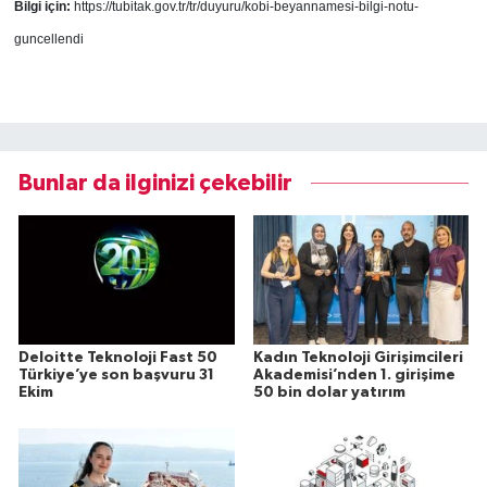
Bilgi için:
https://tubitak.gov.tr/tr/duyuru/kobi-beyannamesi-bilgi-notu-
guncellendi
Bunlar da ilginizi çekebilir
Deloitte Teknoloji Fast 50
Kadın Teknoloji Girişimcileri
Türkiye’ye son başvuru 31
Akademisi’nden 1. girişime
Ekim
50 bin dolar yatırım