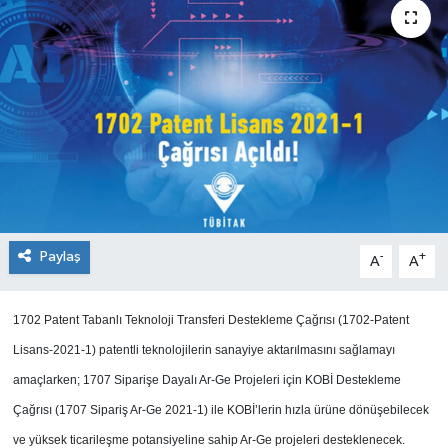
SEKTÖR
ŞİRKET PANO
SÖYLEŞİ
ÜLKE
YAŞAM
Paylaş
-
+
A
A
1702 Patent Tabanlı Teknoloji Transferi Destekleme Çağrısı (1702-Patent
Lisans-2021-1) patentli teknolojilerin sanayiye aktarılmasını sağlamayı
amaçlarken; 1707 Siparişe Dayalı Ar-Ge Projeleri için KOBİ Destekleme
Çağrısı (1707 Sipariş Ar-Ge 2021-1) ile KOBİ’lerin hızla ürüne dönüşebilecek
ve yüksek ticarileşme potansiyeline sahip Ar-Ge projeleri desteklenecek.