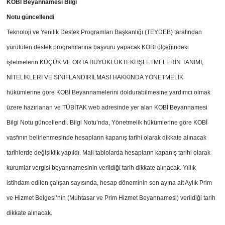
KOBİ Beyannamesi Bilgi
Notu güncellendi
Teknoloji ve Yenilik Destek Programları Başkanlığı (TEYDEB) tarafından
yürütülen destek programlarına başvuru yapacak KOBİ ölçeğindeki
işletmelerin KÜÇÜK VE ORTA BÜYÜKLÜKTEKİ İŞLETMELERİN TANIMI,
NİTELİKLERİ VE SINIFLANDIRILMASI HAKKINDA YÖNETMELİK
hükümlerine göre KOBİ Beyannamelerini doldurabilmesine yardımcı olmak
üzere hazırlanan ve TÜBİTAK web adresinde yer alan KOBİ Beyannamesi
Bilgi Notu güncellendi. Bilgi Notu’nda, Yönetmelik hükümlerine göre KOBİ
vasfının belirlenmesinde hesapların kapanış tarihi olarak dikkate alınacak
tarihlerde değişiklik yapıldı. Mali tablolarda hesapların kapanış tarihi olarak
kurumlar vergisi beyannamesinin verildiği tarih dikkate alınacak. Yıllık
istihdam edilen çalışan sayısında, hesap döneminin son ayına ait Aylık Prim
ve Hizmet Belgesi’nin (Muhtasar ve Prim Hizmet Beyannamesi) verildiği tarih
dikkate alınacak.