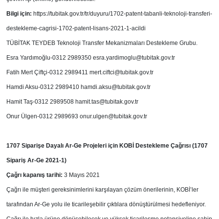
Bilgi için:
https://tubitak.gov.tr/tr/duyuru/1702-patent-tabanli-teknoloji-transferi-
destekleme-cagrisi-1702-patent-lisans-2021-1-acildi
TÜBİTAK TEYDEB Teknoloji Transfer Mekanizmaları Destekleme Grubu.
Esra Yardımoğlu-0312 2989350
esra.yardimoglu@tubitak.gov.tr
Fatih Mert Çiftçi-0312 2989411
mert.ciftci@tubitak.gov.tr
Hamdi Aksu-0312 2989410
hamdi.aksu@tubitak.gov.tr
Hamit Taş-0312 2989508
hamit.tas@tubitak.gov.tr
Onur Ülgen-0312 2989693
onur.ulgen@tubitak.gov.tr
1707 Siparişe Dayalı Ar-Ge Projeleri için KOBİ Destekleme Çağrısı (1707
Sipariş Ar-Ge 2021-1)
Çağrı kapanış tarihi:
3 Mayıs 2021
Çağrı ile müşteri gereksinimlerini karşılayan çözüm önerilerinin, KOBİ’ler
tarafından Ar-Ge yolu ile ticarileşebilir çıktılara dönüştürülmesi hedefleniyor.