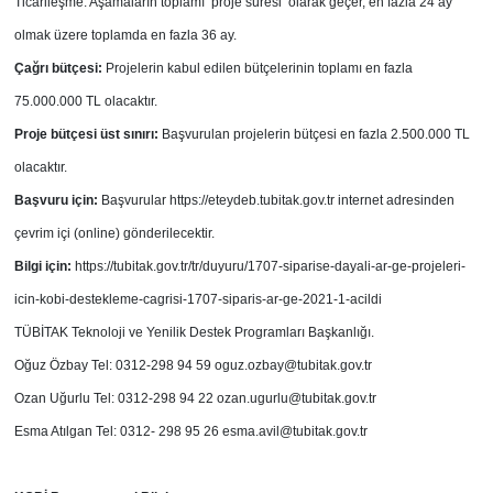
Ticarileşme. Aşamaların toplamı ‘proje süresi’ olarak geçer, en fazla 24 ay
olmak üzere toplamda en fazla 36 ay.
Çağrı bütçesi:
Projelerin kabul edilen bütçelerinin toplamı en fazla
75.000.000 TL olacaktır.
Proje bütçesi üst sınırı:
Başvurulan projelerin bütçesi en fazla 2.500.000 TL
olacaktır.
Başvuru için:
Başvurular https://eteydeb.tubitak.gov.tr internet adresinden
çevrim içi (online) gönderilecektir.
Bilgi için:
https://tubitak.gov.tr/tr/duyuru/1707-siparise-dayali-ar-ge-projeleri-
icin-kobi-destekleme-cagrisi-1707-siparis-ar-ge-2021-1-acildi
TÜBİTAK Teknoloji ve Yenilik Destek Programları Başkanlığı.
Oğuz Özbay Tel: 0312-298 94 59
oguz.ozbay@tubitak.gov.tr
Ozan Uğurlu Tel: 0312-298 94 22
ozan.ugurlu@tubitak.gov.tr
Esma Atılgan Tel: 0312- 298 95 26
esma.avil@tubitak.gov.tr