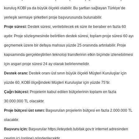
kuruluş KOBİ ya da büyük ölçekli olabilir. Bu şartları sağlayan Türkiye’de
yerleşik sermaye şirketleri proje başvurusunda bulunabilir.
Proje süresi:
Destek süresi, verilebilecek ek süre ile beraber en fazla 60
aydır. Proje sözleşmesinde belirtilen destek süresi, toplam proje süresi 60 ayı
geçmemek üzere bir defaya mahsus yüzde 25 oranında artırılabilir. Proje
kapsamında gerçekleştirilen teknoloji transferinin etkin biçimde izlenebilmesi
için asgari proje süresi 24 ay olarak belirlenmelidir.
Destek oranı:
Destek oranı üst sınırı büyük ölçekli Müşteri Kuruluşlar için
yüzde 60, KOBİ ölçeğindeki Müşteri Kuruluşlar için yüzde 75’tir.
Çağrı bütçesi:
Projelerin kabul edilen bütçelerinin toplamı en fazla
30.000.000 TL olacaktır.
Proje bütçesi üst sınırı:
Başvurulan projelerin bütçesi en fazla 2.000.000 TL
olacaktır.
Başvuru için:
Başvurular https://eteydeb.tubitak.gov.tr internet adresinden
çevrim içi (online) gönderilecektir.