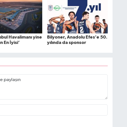
nbul Havalimanı yine
Bilyoner, Anadolu Efes’e 50.
 En İyisi’
yılında da sponsor