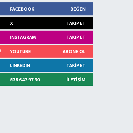
FACEBOOK
BEĞEN
X
TAKIP ET
INSTAGRAM
TAKIP ET
YOUTUBE
ABONE OL
LINKEDIN
TAKIP ET
538 647 97 30
İLETIŞIM