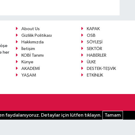
About Us
KAPAK
Gizlilik Politikası
OSB
Hakkımızda
SÖYLEŞİ
köşe
İletişim
SEKTÖR
e her
KOBİ Tanımı
HABERLER
Künye
ÜLKE
AKADEMİ
DESTEK-TEŞVİK
YAŞAM
ETKİNLİK
n faydalanıyoruz. Detaylar için lütfen tıklayın.
Tamam