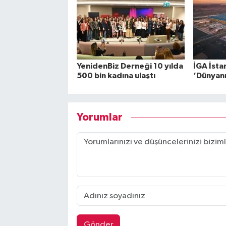
YenidenBiz Derneği 10 yılda
İGA İsta
500 bin kadına ulaştı
‘Dünyanın
Yorumlar
Gönder