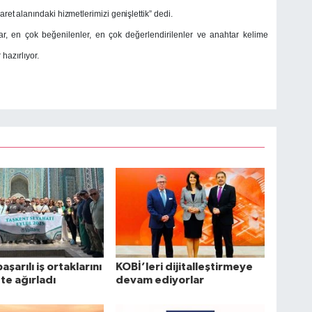
ret alanındaki hizmetlerimizi genişlettik” dedi.
r, en çok beğenilenler, en çok değerlendirilenler ve anahtar kelime
 hazırlıyor.
başarılı iş ortaklarını
KOBİ’leri dijitalleştirmeye
te ağırladı
devam ediyorlar