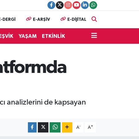
E-DERGİ
E-ARŞİV
E-DİJİTAL
EŞVİK
YAŞAM
ETKİNLİK
latformda
cı analizlerini de kapsayan
-
+
A
A