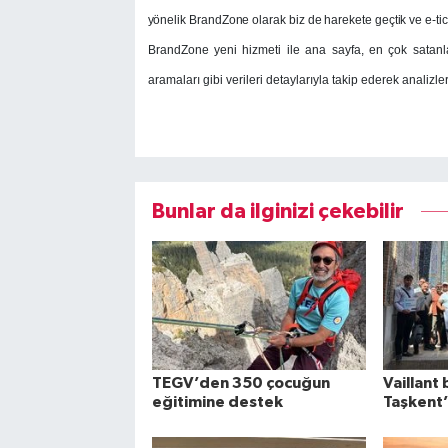
yönelik BrandZone olarak biz de harekete geçtik ve e-tica
BrandZone yeni hizmeti ile ana sayfa, en çok satanla
aramaları gibi verileri detaylarıyla takip ederek analizler
Bunlar da ilginizi çekebilir
TEGV’den 350 çocuğun
Vaillant 
eğitimine destek
Taşkent’