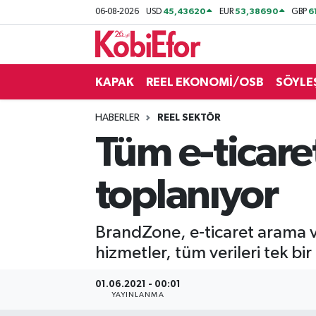
45,43620
53,38690
6
06-08-2026
USD
EUR
GBP
AKADEMİ
KAPAK
REEL EKONOMİ/OSB
SÖYLE
BİLİŞİM PANO
HABERLER
REEL SEKTÖR
DESTEK-TEŞVİK
Tüm e-ticaret
ETKİNLİK
toplanıyor
GÜNCEL
BrandZone, e-ticaret arama ve 
HABERLER
hizmetler, tüm verileri tek b
KAPAK
01.06.2021 - 00:01
YAYINLANMA
OSB