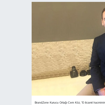
SEKTÖR
ŞİRKET PANO
SÖYLEŞİ
ÜLKE
YAŞAM
BrandZone Kurucu Ortağı Cem Köz, “E-ticaret hacminin 