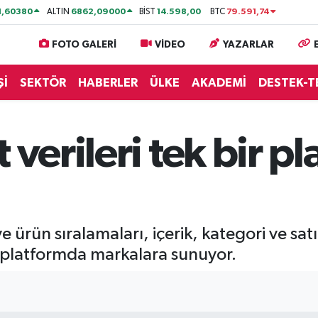
1,60380
6862,09000
14.598,00
79.591,74
ALTIN
BİST
BTC
FOTO GALERİ
VİDEO
YAZARLAR
Şİ
SEKTÖR
HABERLER
ÜLKE
AKADEMİ
DESTEK-T
 verileri tek bir p
ürün sıralamaları, içerik, kategori ve satı
ir platformda markalara sunuyor.