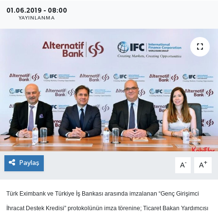
01.06.2019 - 08:00
SEKTÖR
YAYINLANMA
ŞİRKET PANO
SÖYLEŞİ
ÜLKE
YAŞAM
Paylaş
-
+
A
A
Türk Eximbank ve Türkiye İş Bankası arasında imzalanan “Genç Girişimci
İhracat Destek Kredisi” protokolünün imza törenine; Ticaret Bakan Yardımcısı