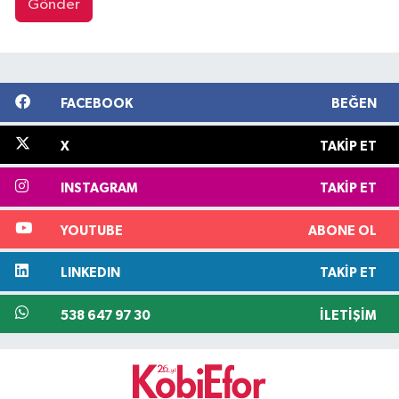
Gönder
FACEBOOK
BEĞEN
X
TAKIP ET
INSTAGRAM
TAKIP ET
YOUTUBE
ABONE OL
LINKEDIN
TAKIP ET
538 647 97 30
İLETIŞIM