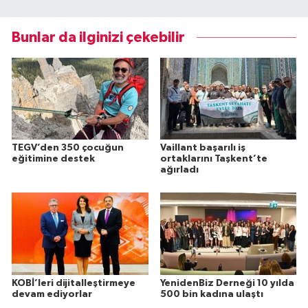
Bunlar da ilginizi çekebilir
TEGV’den 350 çocuğun
Vaillant başarılı iş
eğitimine destek
ortaklarını Taşkent’te
ağırladı
KOBİ’leri dijitalleştirmeye
YenidenBiz Derneği 10 yılda
devam ediyorlar
500 bin kadına ulaştı