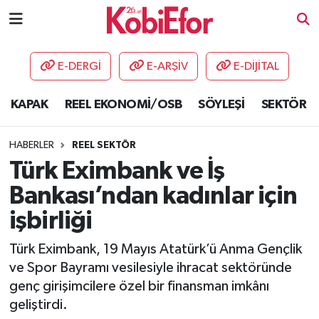
AKADEMİ
E-DERGİ
E-ARŞİV
E-DİJİTAL
BİLİŞİM PANO
KAPAK
REEL EKONOMİ/OSB
SÖYLEŞİ
SEKTÖR
DESTEK-TEŞVİK
HABERLER
REEL SEKTÖR
ETKİNLİK
Türk Eximbank ve İş
Bankası’ndan kadınlar için
GÜNCEL
işbirliği
HABERLER
Türk Eximbank, 19 Mayıs Atatürk’ü Anma Gençlik
ve Spor Bayramı vesilesiyle ihracat sektöründe
KAPAK
genç girişimcilere özel bir finansman imkânı
geliştirdi.
OSB