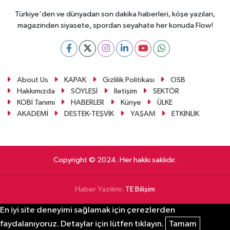
Türkiye'den ve dünyadan son dakika haberleri, köşe yazıları,
magazinden siyasete, spordan seyahate her konuda Flow!
About Us
KAPAK
Gizlilik Politikası
OSB
Hakkımızda
SÖYLEŞİ
İletişim
SEKTÖR
KOBİ Tanımı
HABERLER
Künye
ÜLKE
AKADEMİ
DESTEK-TEŞVİK
YAŞAM
ETKİNLİK
Copyright © 2024. Her hakkı saklıdır.
Haber Yazılımı:
TE Bilişim
En iyi site deneyimi sağlamak için çerezlerden
faydalanıyoruz. Detaylar için lütfen tıklayın.
Tamam