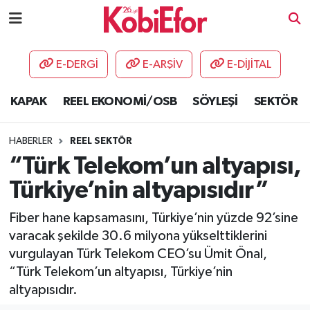
AKADEMİ
E-DERGİ
E-ARŞİV
E-DİJİTAL
BİLİŞİM PANO
KAPAK
REEL EKONOMİ/OSB
SÖYLEŞİ
SEKTÖR
DESTEK-TEŞVİK
HABERLER
REEL SEKTÖR
ETKİNLİK
“Türk Telekom’un altyapısı,
Türkiye’nin altyapısıdır”
GÜNCEL
Fiber hane kapsamasını, Türkiye’nin yüzde 92’sine
HABERLER
varacak şekilde 30.6 milyona yükselttiklerini
vurgulayan Türk Telekom CEO’su Ümit Önal,
KAPAK
“Türk Telekom’un altyapısı, Türkiye’nin
altyapısıdır.
OSB