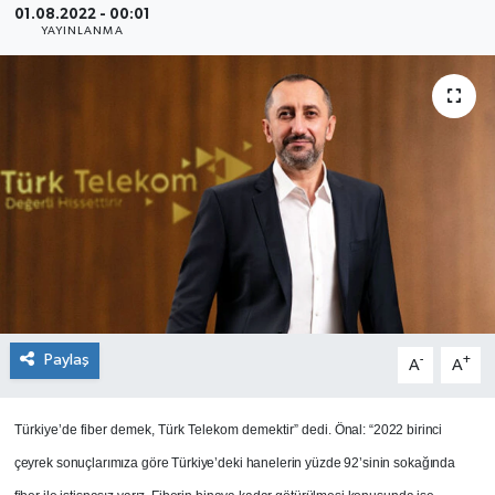
01.08.2022 - 00:01
YAYINLANMA
SEKTÖR
ŞİRKET PANO
SÖYLEŞİ
ÜLKE
YAŞAM
Paylaş
-
+
A
A
Türkiye’de fiber demek, Türk Telekom demektir” dedi.
Önal: “2022 birinci
çeyrek sonuçlarımıza göre Türkiye’deki hanelerin yüzde 92’sinin sokağında