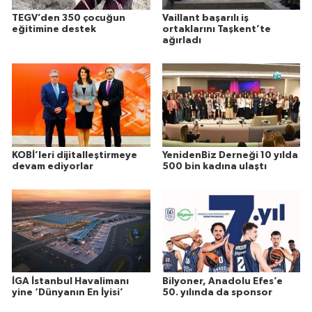
TEGV’den 350 çocuğun
Vaillant başarılı iş
eğitimine destek
ortaklarını Taşkent’te
ağırladı
KOBİ’leri dijitalleştirmeye
YenidenBiz Derneği 10 yılda
devam ediyorlar
500 bin kadına ulaştı
İGA İstanbul Havalimanı
Bilyoner, Anadolu Efes’e
yine ‘Dünyanın En İyisi’
50. yılında da sponsor