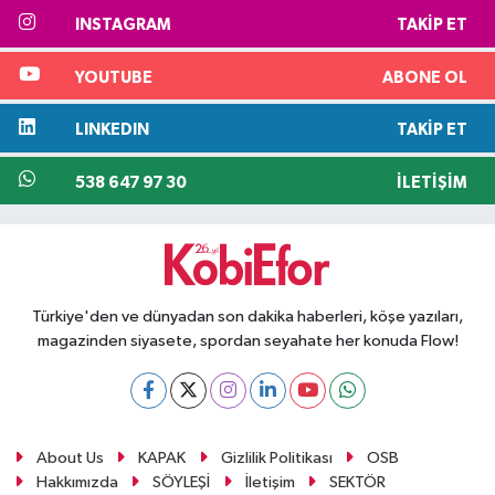
INSTAGRAM
TAKIP ET
YOUTUBE
ABONE OL
LINKEDIN
TAKIP ET
538 647 97 30
İLETIŞIM
Türkiye'den ve dünyadan son dakika haberleri, köşe yazıları,
magazinden siyasete, spordan seyahate her konuda Flow!
About Us
KAPAK
Gizlilik Politikası
OSB
Hakkımızda
SÖYLEŞİ
İletişim
SEKTÖR