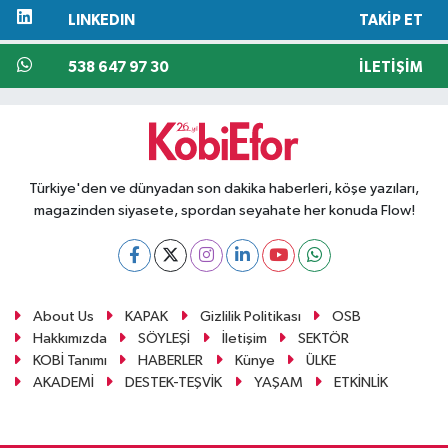
LINKEDIN
TAKIP ET
538 647 97 30
İLETIŞIM
Türkiye'den ve dünyadan son dakika haberleri, köşe yazıları,
magazinden siyasete, spordan seyahate her konuda Flow!
About Us
KAPAK
Gizlilik Politikası
OSB
Hakkımızda
SÖYLEŞİ
İletişim
SEKTÖR
KOBİ Tanımı
HABERLER
Künye
ÜLKE
AKADEMİ
DESTEK-TEŞVİK
YAŞAM
ETKİNLİK