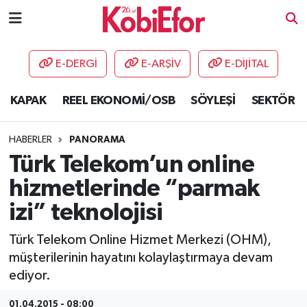
AKADEMİ
E-DERGİ
E-ARŞİV
E-DİJİTAL
BİLİŞİM PANO
KAPAK
REEL EKONOMİ/OSB
SÖYLEŞİ
SEKTÖR
DESTEK-TEŞVİK
HABERLER
PANORAMA
ETKİNLİK
Türk Telekom’un online
hizmetlerinde “parmak
GÜNCEL
izi” teknolojisi
HABERLER
Türk Telekom Online Hizmet Merkezi (OHM),
müşterilerinin hayatını kolaylaştırmaya devam
KAPAK
ediyor.
OSB
01.04.2015 - 08:00