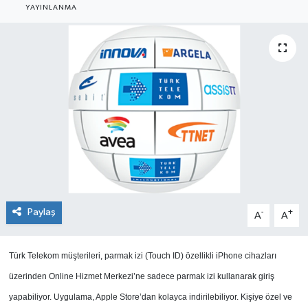
YAYINLANMA
SEKTÖR
ŞİRKET PANO
SÖYLEŞİ
ÜLKE
YAŞAM
Paylaş
-
+
A
A
Türk Telekom müşterileri, parmak izi (Touch ID) özellikli iPhone cihazları
üzerinden Online Hizmet Merkezi’ne sadece parmak izi kullanarak giriş
yapabiliyor. Uygulama, Apple Store’dan kolayca indirilebiliyor. Kişiye özel ve