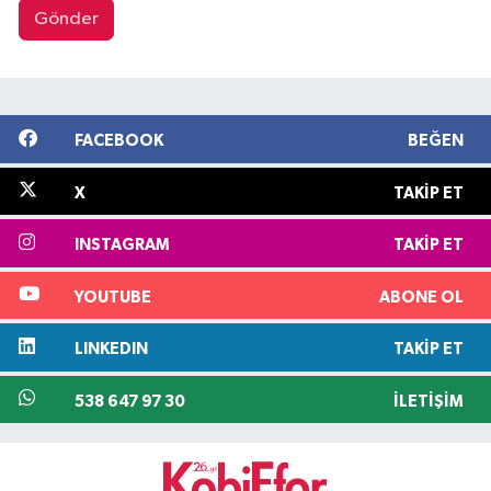
Gönder
FACEBOOK
BEĞEN
X
TAKIP ET
INSTAGRAM
TAKIP ET
YOUTUBE
ABONE OL
LINKEDIN
TAKIP ET
538 647 97 30
İLETIŞIM