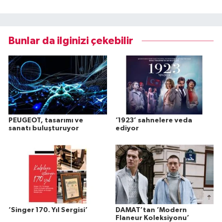
Bunlar da ilginizi çekebilir
PEUGEOT, tasarımı ve
‘1923’ sahnelere veda
sanatı buluşturuyor
ediyor
‘Singer 170. Yıl Sergisi’
DAMAT’tan ‘Modern
Flaneur Koleksiyonu’