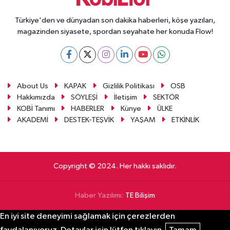
Türkiye'den ve dünyadan son dakika haberleri, köşe yazıları,
magazinden siyasete, spordan seyahate her konuda Flow!
About Us
KAPAK
Gizlilik Politikası
OSB
Hakkımızda
SÖYLEŞİ
İletişim
SEKTÖR
KOBİ Tanımı
HABERLER
Künye
ÜLKE
AKADEMİ
DESTEK-TEŞVİK
YAŞAM
ETKİNLİK
Copyright © 2024. Her hakkı saklıdır.
Haber Yazılımı:
TE Bilişim
En iyi site deneyimi sağlamak için çerezlerden