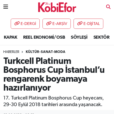
AKADEMİ
E-DERGİ
E-ARŞİV
E-DİJİTAL
BİLİŞİM PANO
KAPAK
REEL EKONOMİ/OSB
SÖYLEŞİ
SEKTÖR
DESTEK-TEŞVİK
HABERLER
KÜLTÜR-SANAT-MODA
ETKİNLİK
Turkcell Platinum
Bosphorus Cup İstanbul’u
GÜNCEL
rengarenk boyamaya
HABERLER
hazırlanıyor
KAPAK
17. Turkcell Platinum Bosphorus Cup heyecanı,
29-30 Eylül 2018 tarihleri arasında yaşanacak.
OSB