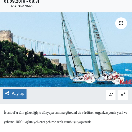
01.09.2018 - 08:31
YAYINLANMA
SEKTÖR
ŞİRKET PANO
SÖYLEŞİ
ÜLKE
YAŞAM
Paylaş
-
+
A
A
İstanbul’u tüm güzelliğiyle dünyaya tanıtma görevini de sürdüren organizasyonla yerli ve
yabancı 1000’i aşkın yelkenci şehirde renk cümbüşü yaşatacak.