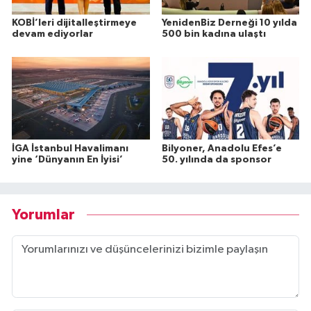
KOBİ’leri dijitalleştirmeye
YenidenBiz Derneği 10 yılda
devam ediyorlar
500 bin kadına ulaştı
İGA İstanbul Havalimanı
Bilyoner, Anadolu Efes’e
yine ‘Dünyanın En İyisi’
50. yılında da sponsor
Yorumlar