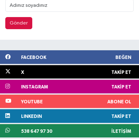
Gönder
FACEBOOK
BEĞEN
X
TAKIP ET
INSTAGRAM
TAKIP ET
YOUTUBE
ABONE OL
LINKEDIN
TAKIP ET
538 647 97 30
İLETIŞIM