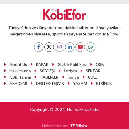
Türkiye'den ve dünyadan son dakika haberleri, köşe yazıları,
magazinden siyasete, spordan seyahate her konuda Flow!
About Us
KAPAK
Gizlilik Politikası
OSB
Hakkımızda
SÖYLEŞİ
İletişim
SEKTÖR
KOBİ Tanımı
HABERLER
Künye
ÜLKE
AKADEMİ
DESTEK-TEŞVİK
YAŞAM
ETKİNLİK
Copyright © 2024. Her hakkı saklıdır.
Haber Yazılımı:
TE Bilişim