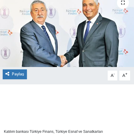
SEKTÖR
ŞİRKET PANO
SÖYLEŞİ
ÜLKE
YAŞAM
Paylaş
-
+
A
A
Katılım bankası Türkiye Finans, Türkiye Esnaf ve Sanatkarları