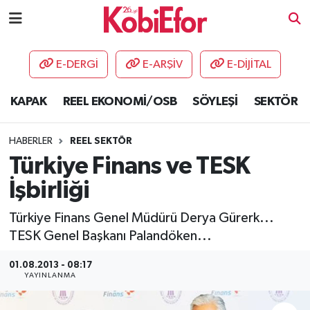
AKADEMİ
E-DERGİ
E-ARŞİV
E-DİJİTAL
BİLİŞİM PANO
KAPAK
REEL EKONOMİ/OSB
SÖYLEŞİ
SEKTÖR
DESTEK-TEŞVİK
HABERLER
REEL SEKTÖR
ETKİNLİK
Türkiye Finans ve TESK
İşbirliği
GÜNCEL
Türkiye Finans Genel Müdürü Derya Gürerk...
HABERLER
TESK Genel Başkanı Palandöken...
KAPAK
01.08.2013 - 08:17
YAYINLANMA
OSB