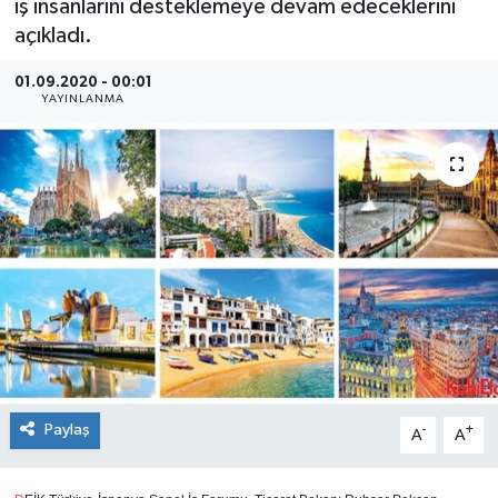
iş insanlarını desteklemeye devam edeceklerini
açıkladı.
SEKTÖR
01.09.2020 - 00:01
ŞİRKET PANO
YAYINLANMA
SÖYLEŞİ
ÜLKE
YAŞAM
Paylaş
-
+
A
A