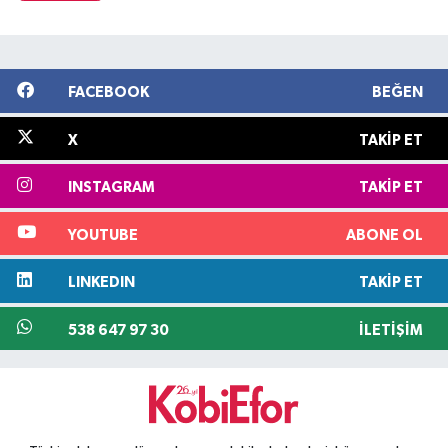
FACEBOOK
BEĞEN
X
TAKIP ET
INSTAGRAM
TAKIP ET
YOUTUBE
ABONE OL
LINKEDIN
TAKIP ET
538 647 97 30
İLETIŞIM