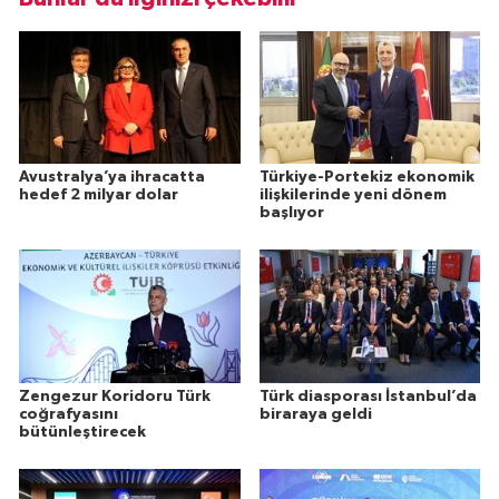
Avustralya’ya ihracatta
Türkiye-Portekiz ekonomik
hedef 2 milyar dolar
ilişkilerinde yeni dönem
başlıyor
Zengezur Koridoru Türk
Türk diasporası İstanbul’da
coğrafyasını
biraraya geldi
bütünleştirecek