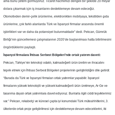
ama bunu yeterli görmüyoruz. Ticaret hacmimizi dengeli bir şekilde 20 milyar
dolara çıkarmak için iş insanlarını desteklemeye devam edeceğiz.
Otomotivden demir-çelik ürünlerine, elektronikten mobilyaya, tekstilden gıda
ürünlerine, çok farklı alanlarda Türk ve İspanyol firmalar arasında önemli
işbirlikleri var ve daha da potansiyel bulunmaktadır” dedi. Pekcan, Gümrük
Birliği’nin güncellemesi çalışmalarının 2020’de başlanılması hatta bitirilmesini
öngördüklerini paylaştı.
İspanyol firmalara İhtisas Serbest Bölgeleri’nde ortak yatırım daveti:
Pekcan, Türkiye’nin teknoloji odaklı, katmadeğerli ürün üretim ve ihracatını
teşvik etmek için İhtisas Serbest Bölgeleri projelerinin geliştirildiğini dile getirdi:
“Burada da Türk ve İspanyol firmaları ortak yatırımlar yapabilir. İspanyol
firmalarını yüksek teknolojili ve yüksek katmadeğerli ürün üretmeye, Ar-Ge ve
tasarıma dayalı ortak yatırımlara davet ediyoruz. Bunlarla ilgili ciddi teşviklerimiz
var.” Pekcan, rekabetçi ve küresel çapta iyi konumdaki Türk müteahhitlerini, 3.
ülkelerde ortak proje geliştirilmesi için desteklemeye devam edeceklerini, iki