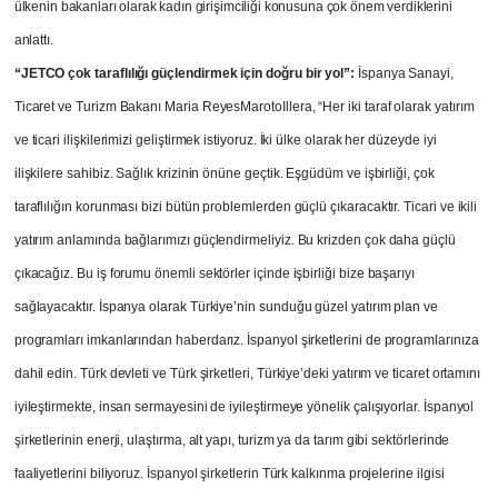
ülkenin bakanları olarak kadın girişimciliği konusuna çok önem verdiklerini
anlattı.
“
JETCO çok taraflılığı güçlendirmek için doğru bir yol”:
İspanya Sanayi,
Ticaret ve Turizm Bakanı Maria ReyesMarotoIllera, “Her iki taraf olarak yatırım
ve ticari ilişkilerimizi geliştirmek istiyoruz. İki ülke olarak her düzeyde iyi
ilişkilere sahibiz. Sağlık krizinin önüne geçtik. Eşgüdüm ve işbirliği, çok
taraflılığın korunması bizi bütün problemlerden güçlü çıkaracaktır. Ticari ve ikili
yatırım anlamında bağlarımızı güçlendirmeliyiz. Bu krizden çok daha güçlü
çıkacağız. Bu iş forumu önemli sektörler içinde işbirliği bize başarıyı
sağlayacaktır. İspanya olarak Türkiye’nin sunduğu güzel yatırım plan ve
programları imkanlarından haberdarız. İspanyol şirketlerini de programlarınıza
dahil edin. Türk devleti ve Türk şirketleri, Türkiye’deki yatırım ve ticaret ortamını
iyileştirmekte, insan sermayesini de iyileştirmeye yönelik çalışıyorlar. İspanyol
şirketlerinin enerji, ulaştırma, alt yapı, turizm ya da tarım gibi sektörlerinde
faaliyetlerini biliyoruz. İspanyol şirketlerin Türk kalkınma projelerine ilgisi