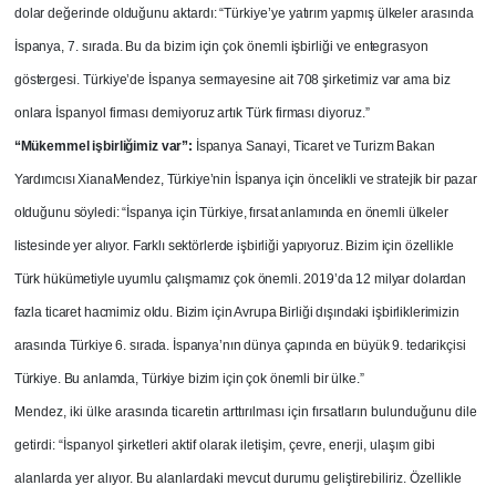
dolar değerinde olduğunu aktardı: “Türkiye’ye yatırım yapmış ülkeler arasında
İspanya, 7. sırada. Bu da bizim için çok önemli işbirliği ve entegrasyon
göstergesi. Türkiye’de İspanya sermayesine ait 708 şirketimiz var ama biz
onlara İspanyol firması demiyoruz artık Türk firması diyoruz.”
“Mükemmel işbirliğimiz var”:
İspanya Sanayi, Ticaret ve Turizm Bakan
Yardımcısı XianaMendez, Türkiye’nin İspanya için öncelikli ve stratejik bir pazar
olduğunu söyledi: “İspanya için Türkiye, fırsat anlamında en önemli ülkeler
listesinde yer alıyor. Farklı sektörlerde işbirliği yapıyoruz. Bizim için özellikle
Türk hükümetiyle uyumlu çalışmamız çok önemli. 2019’da 12 milyar dolardan
fazla ticaret hacmimiz oldu. Bizim için Avrupa Birliği dışındaki işbirliklerimizin
arasında Türkiye 6. sırada. İspanya’nın dünya çapında en büyük 9. tedarikçisi
Türkiye. Bu anlamda, Türkiye bizim için çok önemli bir ülke.”
Mendez, iki ülke arasında ticaretin arttırılması için fırsatların bulunduğunu dile
getirdi: “İspanyol şirketleri aktif olarak iletişim, çevre, enerji, ulaşım gibi
alanlarda yer alıyor. Bu alanlardaki mevcut durumu geliştirebiliriz. Özellikle