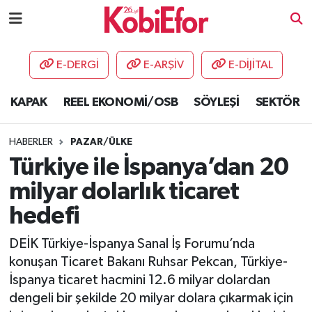
AKADEMİ
E-DERGİ
E-ARŞİV
E-DİJİTAL
BİLİŞİM PANO
KAPAK
REEL EKONOMİ/OSB
SÖYLEŞİ
SEKTÖR
DESTEK-TEŞVİK
HABERLER
PAZAR/ÜLKE
ETKİNLİK
Türkiye ile İspanya’dan 20
milyar dolarlık ticaret
GÜNCEL
hedefi
HABERLER
DEİK Türkiye-İspanya Sanal İş Forumu’nda
konuşan Ticaret Bakanı Ruhsar Pekcan, Türkiye-
KAPAK
İspanya ticaret hacmini 12.6 milyar dolardan
dengeli bir şekilde 20 milyar dolara çıkarmak için
OSB