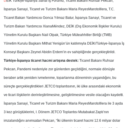
D
EİK Türkiye-İspanya Sanal İş Forumu, Ticaret Bakanı Ruhsar Pekcan,
İspanya Sanayi, Ticaret ve Turizm Bakanı Maria ReyesMarotoIllera, T.C.
Ticaret Bakan Yardımcısı Gonca Yılmaz Batur, İspanya Sanayi, Ticaret ve
Turizm Bakan Yardımcısı XianaMéndez, DEİK (Dış Ekonomik İlişkiler Kurulu)
Yönetim Kurulu Başkanı Nail Olpak, Türkiye Müteahhitler Birliği (TMB)
Yönetim Kurulu Başkanı Mithat Yenigün’ün katılımıyla DEİK/Türkiye-İspanya İş
Konseyi Başkanı Zeynel Abidin Erdem’in ev sahipliğinde gerçekleştirildi.
Türkiye-İspanya ticaret hacmi artışına destek:
Ticaret Bakanı Ruhsar
Pekcan, Pandemi nedeniyle zor günlerden geçildiğini, normale dönüşle
beraber artık yeniden ivmelenme, toparlanma döneminin yaşandığını, bu
süreçte gerçekleştirdikleri JETCO toplantısının, iki ülke arasındaki ekonomik
ve ticari ilişkilerin derinleştirilmesine, geliştirilmesine vesile olacağını kaydetti.
İspanya Sanayi, Ticaret ve Turizm Bakanı Maria ReyesMarotoIllera ile 3 ayda
3 kez görüştüklerini, I. Dönem JETCO Toplantısı Mutabakat Zaptı’nın
imzalandığını anımsatan Pekcan, “İki ülkenin ticaret hacmi 12.6 milyar dolar