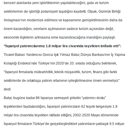
benzeri alanlarda yeni işbirliklerinin yapılabileceğini, gıda ve turizm
sektörlerinin de işbirliği potansiyeli taşıdığını kaydetti. Olpak, Gümrük Birliği
Anlaşması’nın modernize edilmesi ve kapsamının genişletilmesinin daha da
önem kazandığını, sınırların açılmasının sadece turizm açısından değil,
ekonomik ilişkilerin artmasına ivme kazandıracağına inandığını paylaştı.
“İspanyol yatırımcılarımız 1.8 milyar lira civarında teşvikten istifade etti”:
Ticaret Bakan Yardımcısı Gonca Işık Yılmaz Batur, Dünya Bankası’nın İş Yapma
Kolaylığı Endeksi’nde Türkiye’nin 2020’de 33. sırada olduğunu belirterek,
“İspanyol firmalarla müteahhitlik, teknik müşavirlik, turizm, finans gibi farklı
sektörlerde de ortaklaşa yatırım ortamının iyileştirilmesine önem vermeliyiz”
dedi.
Batur, bugüne kadar 86 İspanya sermayeli şirketin “yatırımcı dostu”
teşviklerden faydalandığını, İspanyol yatırımcıların 62 teşvik belgesiyle 1.8
milyar lira civarında teşvikten istifade ettiğini, 2002-2020 Mayıs döneminde
İspanyol firmaların Türkiye’de gerçekleştirdikleri yatırımların yaklaşık 9.5 milyar