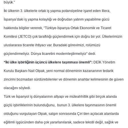
büyük.”
İki ülkenin 3. ülkelerle ortak iş yapma potansiyeline işaret eden Illera,
İspanya’daki iş yapma kolaylığı ve doğrudan yatırım yapabilme gücü
hakkında bilgiler vererek, “Türkiye-İspanya Ortak Ekonomik ve Ticaret
Komitesi (JETCO) çok taraflılığı güçlendirmek için doğru bir yol. Ülkelerimizin
uluslararası ticarete ihtiyacı var. Buradaki görevimizi, rolümüzü
güçlendirmeliyiz. Dünya ticaretini modernleştirmeliyiz” dedi.
“İki ülke işbirliğinin üçüncü ülkelere taşınması önemli”:
DEİK Yönetim
Kurulu Başkanı Nail Olpak, yeni normal döneminin kazananının tedarik
zincirini bozmadan sürdürebilenler ve dönemin anahtar kelimesinin de güven
olacağını söyledi.
Türk ve İspanyol iş dünyalarının altyapı ve müteahhitlik gibi birçok alanda
güçlü işbirliklerinin bulunduğunu, bunun 3. ülkelere taşınmasının önemli
olduğunu vurgulayan Olpak, salgın sonrasında Çin’den açılacak alanlarda
eğitimli işgücünden daha çok yararlanılarak, sadece tekstil değil, sağlık ve