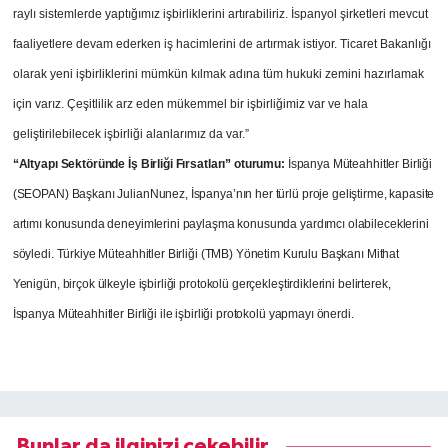
raylı sistemlerde yaptığımız işbirliklerini artırabiliriz. İspanyol şirketleri mevcut
faaliyetlere devam ederken iş hacimlerini de artırmak istiyor. Ticaret Bakanlığı
olarak yeni işbirliklerini mümkün kılmak adına tüm hukuki zemini hazırlamak
için varız. Çeşitlilik arz eden mükemmel bir işbirliğimiz var ve hala
geliştirilebilecek işbirliği alanlarımız da var.”
“Altyapı Sektöründe İş Birliği Fırsatları” oturumu:
İspanya Müteahhitler Birliği
(SEOPAN) Başkanı JulianNunez, İspanya’nın her türlü proje geliştirme, kapasite
artımı konusunda deneyimlerini paylaşma konusunda yardımcı olabileceklerini
söyledi. Türkiye Müteahhitler Birliği (TMB) Yönetim Kurulu Başkanı Mithat
Yenigün, birçok ülkeyle işbirliği protokolü gerçekleştirdiklerini belirterek,
İspanya Müteahhitler Birliği ile işbirliği protokolü yapmayı önerdi.
Bunlar da ilginizi çekebilir