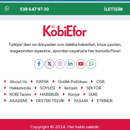
538 647 97 30
İLETIŞIM
Türkiye'den ve dünyadan son dakika haberleri, köşe yazıları,
magazinden siyasete, spordan seyahate her konuda Flow!
About Us
KAPAK
Gizlilik Politikası
OSB
Hakkımızda
SÖYLEŞİ
İletişim
SEKTÖR
KOBİ Tanımı
HABERLER
Künye
ÜLKE
AKADEMİ
DESTEK-TEŞVİK
YAŞAM
ETKİNLİK
Copyright © 2024. Her hakkı saklıdır.