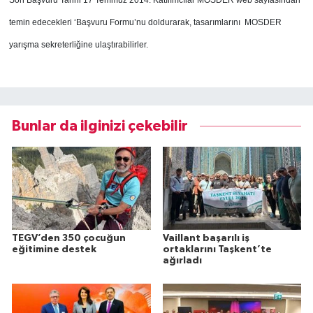
Son Başvuru Tarihi 17 Temmuz 2014. Katılımcılar MOSDER web sayfasından
temin edecekleri ‘Başvuru Formu’nu doldurarak, tasarımlarını MOSDER
yarışma sekreterliğine ulaştırabilirler.
Bunlar da ilginizi çekebilir
TEGV’den 350 çocuğun
Vaillant başarılı iş
eğitimine destek
ortaklarını Taşkent’te
ağırladı