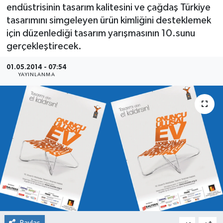
endüstrisinin tasarım kalitesini ve çağdaş Türkiye
SEKTÖR
tasarımını simgeleyen ürün kimliğini desteklemek
için düzenlediği tasarım yarışmasının 10.sunu
ŞİRKET PANO
gerçekleştirecek.
SÖYLEŞİ
01.05.2014 - 07:54
YAYINLANMA
ÜLKE
YAŞAM
Paylaş
-
+