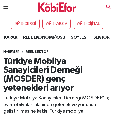
AKADEMİ
E-DERGİ
E-ARŞİV
E-DİJİTAL
BİLİŞİM PANO
KAPAK
REEL EKONOMİ/OSB
SÖYLEŞİ
SEKTÖR
DESTEK-TEŞVİK
HABERLER
REEL SEKTÖR
ETKİNLİK
Türkiye Mobilya
Sanayicileri Derneği
GÜNCEL
(MOSDER) genç
HABERLER
yetenekleri arıyor
KAPAK
Türkiye Mobilya Sanayicileri Derneği MOSDER’in;
ev mobilyaları alanında gelecek vizyonunun
OSB
geliştirilmesine katkı, Türkiye mobilya