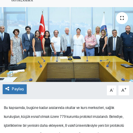
YAYINLANMA
SEKTÖR
ŞİRKET PANO
SÖYLEŞİ
ÜLKE
YAŞAM
Paylaş
-
+
A
A
Bu kapsamda, bugüne kadar aralarında okullar ve kurs merkezleri, sağlık
kuruluşları, küçük esnaf olmak üzere 779 kurumla protokol imzalandı.
Belediye,
işbirliklerine bir yenisini daha ekleyerek, 8 vakıf üniversitesiyle yeni bir protokolü