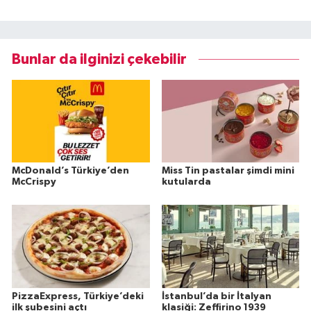
Bunlar da ilginizi çekebilir
McDonald’s Türkiye’den
Miss Tin pastalar şimdi mini
McCrispy
kutularda
PizzaExpress, Türkiye’deki
İstanbul’da bir İtalyan
ilk şubesini açtı
klasiği: Zeffirino 1939