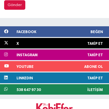
Gönder
FACEBOOK
BEĞEN
X
TAKIP ET
INSTAGRAM
TAKIP ET
YOUTUBE
ABONE OL
LINKEDIN
TAKIP ET
538 647 97 30
İLETIŞIM