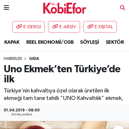
AKADEMİ
E-DERGİ
E-ARŞİV
E-DİJİTAL
BİLİŞİM PANO
KAPAK
REEL EKONOMİ/OSB
SÖYLEŞİ
SEKTÖR
DESTEK-TEŞVİK
HABERLER
GIDA
ETKİNLİK
Uno Ekmek’ten Türkiye’de
ilk
GÜNCEL
Türkiye’nin kahvaltıya özel olarak üretilen ilk
HABERLER
ekmeği tam tane tahıllı “UNO Kahvaltılık” ekmek,
KAPAK
01.04.2019 - 08:00
YAYINLANMA
OSB