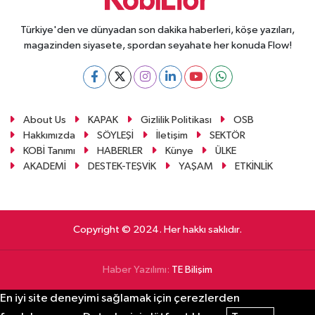
Türkiye'den ve dünyadan son dakika haberleri, köşe yazıları,
magazinden siyasete, spordan seyahate her konuda Flow!
About Us
KAPAK
Gizlilik Politikası
OSB
Hakkımızda
SÖYLEŞİ
İletişim
SEKTÖR
KOBİ Tanımı
HABERLER
Künye
ÜLKE
AKADEMİ
DESTEK-TEŞVİK
YAŞAM
ETKİNLİK
Copyright © 2024. Her hakkı saklıdır.
Haber Yazılımı:
TE Bilişim
En iyi site deneyimi sağlamak için çerezlerden