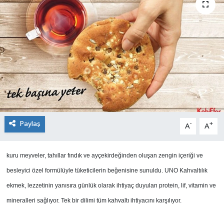
SEKTÖR
ŞİRKET PANO
SÖYLEŞİ
ÜLKE
YAŞAM
Paylaş
-
+
A
A
kuru meyveler, tahıllar fındık ve ayçekirdeğinden oluşan zengin içeriği ve
besleyici özel formülüyle tüketicilerin beğenisine sunuldu. UNO Kahvaltılık
ekmek, lezzetinin yanısıra günlük olarak ihtiyaç duyulan protein, lif, vitamin ve
mineralleri sağlıyor. Tek bir dilimi tüm kahvaltı ihtiyacını karşılıyor.