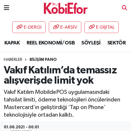
AKADEMİ
E-DERGİ
E-ARŞİV
E-DİJİTAL
BİLİŞİM PANO
KAPAK
REEL EKONOMİ/OSB
SÖYLEŞİ
SEKTÖR
DESTEK-TEŞVİK
HABERLER
BİLİŞİM PANO
ETKİNLİK
Vakıf Katılım’da temassız
alışverişde limit yok
GÜNCEL
Vakıf Katılım MobildePOS uygulamasındaki
HABERLER
tahsilat limiti, ödeme teknolojileri öncülerinden
Mastercard’ın geliştirdiği ‘Tap on Phone’
KAPAK
teknolojisiyle ortadan kalktı.
OSB
01.06.2021 - 00:01