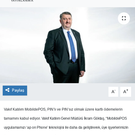
YAYINLANMA
SEKTÖR
ŞİRKET PANO
SÖYLEŞİ
ÜLKE
YAŞAM
Paylaş
-
+
A
A
Vakıf Katılım MobildePOS, PIN’lı ve PIN’sız olmak üzere kartlı ödemelerin
tamamını kabul ediyor.
Vakıf Katılım Genel Müdürü İkram Göktaş, “MobildePOS
uygulamamızı ‘ap on Phone’ teknolojisi ile daha da geliştirerek, üye işyerlerimizin