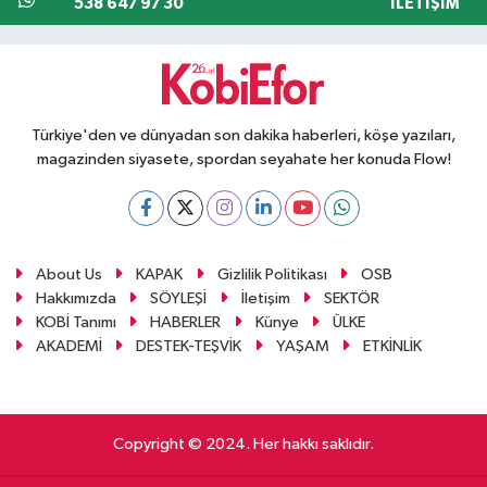
538 647 97 30
İLETIŞIM
Türkiye'den ve dünyadan son dakika haberleri, köşe yazıları,
magazinden siyasete, spordan seyahate her konuda Flow!
About Us
KAPAK
Gizlilik Politikası
OSB
Hakkımızda
SÖYLEŞİ
İletişim
SEKTÖR
KOBİ Tanımı
HABERLER
Künye
ÜLKE
AKADEMİ
DESTEK-TEŞVİK
YAŞAM
ETKİNLİK
Copyright © 2024. Her hakkı saklıdır.