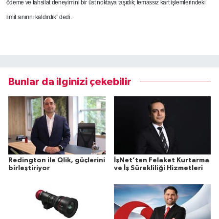
ödeme ve tahsilat deneyimini bir üst noktaya taşıdık; temassız kart işlemlerindeki
limit sınırını kaldırdık” dedi.
Bunlar da ilginizi çekebilir
Redington ile Qlik, güçlerini
İşNet’ten Felaket Kurtarma
birleştiriyor
ve İş Sürekliliği Hizmetleri