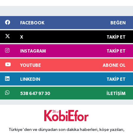
FACEBOOK
BEĞEN
X
TAKIP ET
INSTAGRAM
TAKIP ET
YOUTUBE
ABONE OL
LINKEDIN
TAKIP ET
538 647 97 30
İLETIŞIM
Türkiye'den ve dünyadan son dakika haberleri, köşe yazıları,