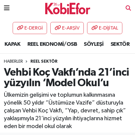
AKADEMİ
E-DERGİ
E-ARŞİV
E-DİJİTAL
BİLİŞİM PANO
KAPAK
REEL EKONOMİ/OSB
SÖYLEŞİ
SEKTÖR
DESTEK-TEŞVİK
HABERLER
REEL SEKTÖR
ETKİNLİK
Vehbi Koç Vakfı’nda 21’inci
yüzyılın ‘Model Okul’u
GÜNCEL
Ülkemizin gelişimi ve toplumun kalkınmasına
HABERLER
yönelik 50 yıldır “Üstümüze Vazife” düsturuyla
çalışan Vehbi Koç Vakfı, “Yap, devret, sahip çık”
KAPAK
yaklaşımıyla 21’inci yüzyılın ihtiyaçlarına hizmet
eden bir model okul olarak
OSB