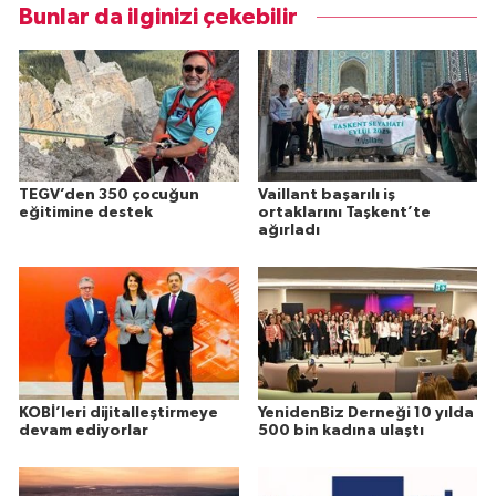
Bunlar da ilginizi çekebilir
TEGV’den 350 çocuğun
Vaillant başarılı iş
eğitimine destek
ortaklarını Taşkent’te
ağırladı
KOBİ’leri dijitalleştirmeye
YenidenBiz Derneği 10 yılda
devam ediyorlar
500 bin kadına ulaştı