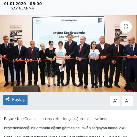
01.01.2020 - 08:00
YAYINLANMA
SEKTÖR
ŞİRKET PANO
SÖYLEŞİ
ÜLKE
YAŞAM
Paylaş
-
+
A
A
Beykoz Koç Ortaokulu’nu inşa etti. Her çocuğun kaliteli ve kendini
keşfedebileceği bir ortamda eğitim görmesine imkân sağlayan model okul,