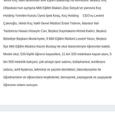
Vehbi Koç Vakfı tarafından Milli Eğitim Bakanlığı’na devredildi. Beykoz Koç
Ortaokulu’nun açılışına Milli Eğitim Bakanı Ziya Selçuk’un yanısıra Koç
Holding Yönetim Kurulu Üyesi İpek Kıraç, Koç Holding CEO’su Levent
Çakıroğlu, Vehbi Koç Vakfı Genel Müdürü Erdal Yıldırım, İstanbul Vali
Yardımcısı Hasan Hüseyin Can, Beykoz Kaymakamı Ahmet Katırcı, Beykoz
Belediye Başkanı Murat Aydın, İl Milli Eğitim Müdürü Levent Yazıcı, Beykoz
İlçe Milli Eğitim Müdürü Kazım Bozbay ile okul idarecileriyle öğrenciler katıldı.
Model okul, 520 kişilik öğrenci kapasitesi, 11 bin 320 metrekare kapalı alanı, 5
bin 500 metrelik bahçesi, çok amaçlı spor salonu, kütüphanesi, konferans
salonu, amfi tiyatrosu, teknoloji ve yazılım derslikleri, laboratuvarları ile
öğretmenlere ve öğrencilere keşfederek, deneyerek, paylaşarak ve yaşayarak
öğrenme ortamı sunuyor.