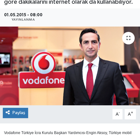
göre dakikalarını internet olarak da kullanabiliyor.
SEKTÖR
01.05.2015 - 08:00
YAYINLANMA
ŞİRKET PANO
SÖYLEŞİ
ÜLKE
YAŞAM
Paylaş
-
+
A
A
Vodafone Türkiye İcra Kurulu Başkan Yardımcısı Engin Aksoy, Türkiye mobil