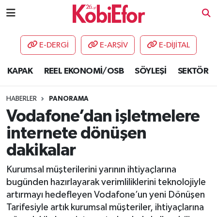
AKADEMİ
E-DERGİ
E-ARŞİV
E-DİJİTAL
BİLİŞİM PANO
KAPAK
REEL EKONOMİ/OSB
SÖYLEŞİ
SEKTÖR
DESTEK-TEŞVİK
HABERLER
PANORAMA
ETKİNLİK
Vodafone’dan işletmelere
internete dönüşen
GÜNCEL
dakikalar
HABERLER
Kurumsal müşterilerini yarının ihtiyaçlarına
bugünden hazırlayarak verimliliklerini teknolojiyle
KAPAK
artırmayı hedefleyen Vodafone’un yeni Dönüşen
Tarifesiyle artık kurumsal müşteriler, ihtiyaçlarına
OSB