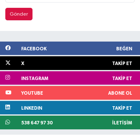
Gönder
FACEBOOK
BEĞEN
X
TAKIP ET
INSTAGRAM
TAKIP ET
YOUTUBE
ABONE OL
LINKEDIN
TAKIP ET
538 647 97 30
İLETIŞIM