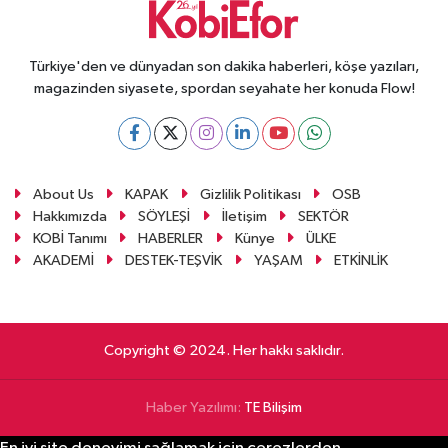
Türkiye'den ve dünyadan son dakika haberleri, köşe yazıları,
magazinden siyasete, spordan seyahate her konuda Flow!
About Us
KAPAK
Gizlilik Politikası
OSB
Hakkımızda
SÖYLEŞİ
İletişim
SEKTÖR
KOBİ Tanımı
HABERLER
Künye
ÜLKE
AKADEMİ
DESTEK-TEŞVİK
YAŞAM
ETKİNLİK
Copyright © 2024. Her hakkı saklıdır.
Haber Yazılımı:
TE Bilişim