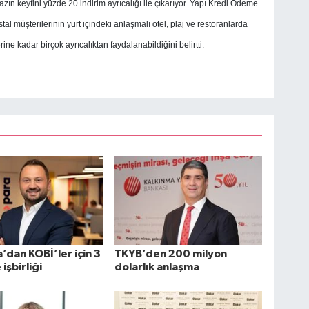
ın keyfini yüzde 20 indirim ayrıcalığı ile çıkarıyor.
Yapı Kredi Ödeme
al müşterilerinin yurt içindeki anlaşmalı otel, plaj ve restoranlarda
ine kadar birçok ayrıcalıktan faydalanabildiğini belirtti.
’dan KOBİ’ler için 3
TKYB’den 200 milyon
 işbirliği
dolarlık anlaşma