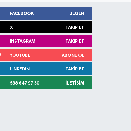
FACEBOOK
BEĞEN
X
TAKIP ET
INSTAGRAM
TAKIP ET
YOUTUBE
ABONE OL
LINKEDIN
TAKIP ET
538 647 97 30
İLETIŞIM