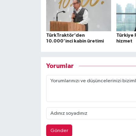
TürkTraktör’den
Türkiye 
10.000’inci kabin üretimi
hizmet
Yorumlar
Gönder