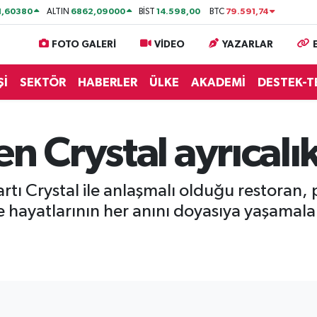
1,60380
6862,09000
14.598,00
79.591,74
ALTIN
BİST
BTC
FOTO GALERİ
VİDEO
YAZARLAR
Şİ
SEKTÖR
HABERLER
ÜLKE
AKADEMİ
DESTEK-T
n Crystal ayrıcalık
kartı Crystal ile anlaşmalı olduğu restoran, p
hayatlarının her anını doyasıya yaşamaları 