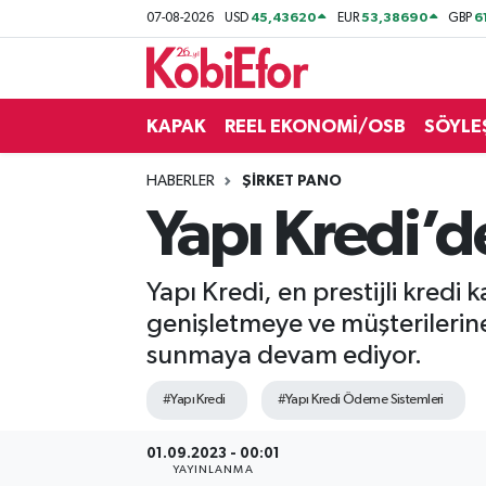
45,43620
53,38690
6
07-08-2026
USD
EUR
GBP
AKADEMİ
KAPAK
REEL EKONOMİ/OSB
SÖYLE
BİLİŞİM PANO
HABERLER
ŞİRKET PANO
DESTEK-TEŞVİK
Yapı Kredi’de
ETKİNLİK
Yapı Kredi, en prestijli kredi 
GÜNCEL
genişletmeye ve müşterilerine 
sunmaya devam ediyor.
HABERLER
#Yapı Kredi
#Yapı Kredi Ödeme Sistemleri
KAPAK
01.09.2023 - 00:01
OSB
YAYINLANMA