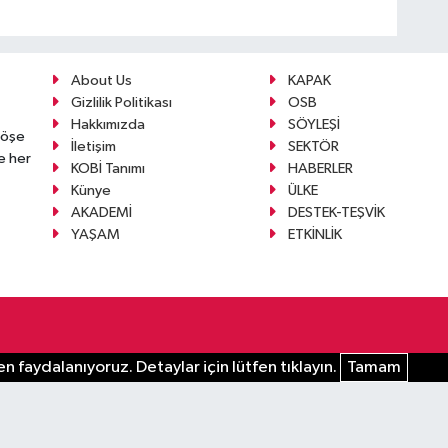
About Us
KAPAK
Gizlilik Politikası
OSB
Hakkımızda
SÖYLEŞİ
köşe
İletişim
SEKTÖR
e her
KOBİ Tanımı
HABERLER
Künye
ÜLKE
AKADEMİ
DESTEK-TEŞVİK
YAŞAM
ETKİNLİK
n faydalanıyoruz. Detaylar için lütfen tıklayın.
Tamam