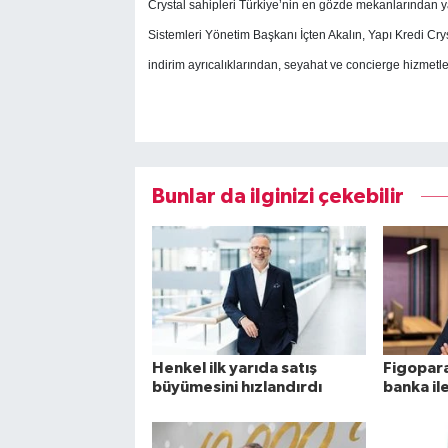
Crystal sahipleri Türkiye’nin en gözde mekanlarından yaz
Sistemleri Yönetim Başkanı İçten Akalın, Yapı Kredi Cryst
indirim ayrıcalıklarından, seyahat ve concierge hizmetler
Bunlar da ilginizi çekebilir
Henkel ilk yarıda satış
Figopara
büyümesini hızlandırdı
banka ile