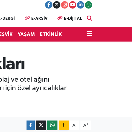
E-DERGİ
E-ARŞİV
E-DİJİTAL
EŞVİK
YAŞAM
ETKİNLİK
ları
laj ve otel ağını
için özel ayrıcalıklar
-
+
A
A