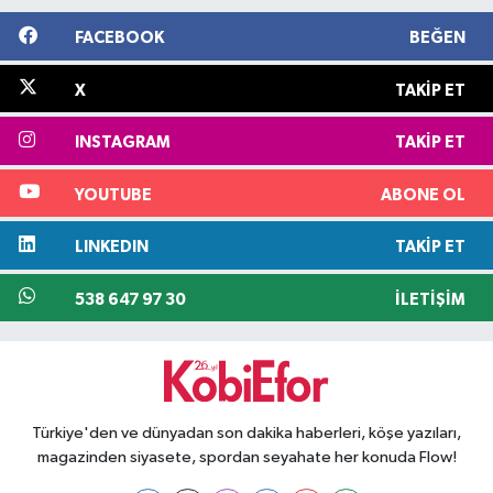
FACEBOOK
BEĞEN
X
TAKIP ET
INSTAGRAM
TAKIP ET
YOUTUBE
ABONE OL
LINKEDIN
TAKIP ET
538 647 97 30
İLETIŞIM
Türkiye'den ve dünyadan son dakika haberleri, köşe yazıları,
magazinden siyasete, spordan seyahate her konuda Flow!