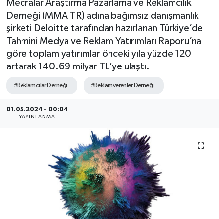
Mecralar Araştırma Pazarlama ve Reklamcılık
Derneği (MMA TR) adına bağımsız danışmanlık
SEKTÖR
şirketi Deloitte tarafından hazırlanan Türkiye’de
Tahmini Medya ve Reklam Yatırımları Raporu’na
ŞİRKET PANO
göre toplam yatırımlar önceki yıla yüzde 120
artarak 140.69 milyar TL’ye ulaştı.
SÖYLEŞİ
#Reklamcılar Derneği
#Reklamverenler Derneği
ÜLKE
01.05.2024 - 00:04
YAŞAM
YAYINLANMA