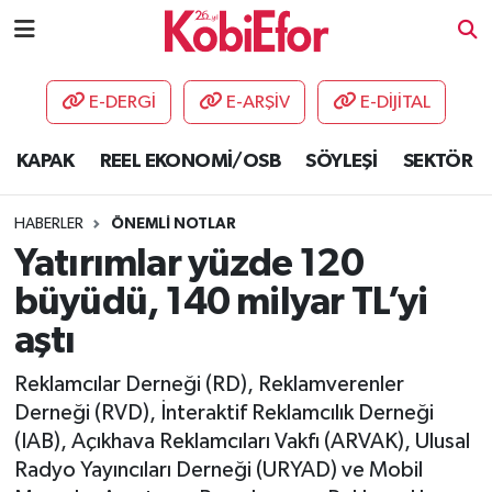
AKADEMİ
E-DERGİ
E-ARŞİV
E-DİJİTAL
BİLİŞİM PANO
KAPAK
REEL EKONOMİ/OSB
SÖYLEŞİ
SEKTÖR
DESTEK-TEŞVİK
HABERLER
ÖNEMLİ NOTLAR
ETKİNLİK
Yatırımlar yüzde 120
büyüdü, 140 milyar TL’yi
GÜNCEL
aştı
HABERLER
Reklamcılar Derneği (RD), Reklamverenler
Derneği (RVD), İnteraktif Reklamcılık Derneği
KAPAK
(IAB), Açıkhava Reklamcıları Vakfı (ARVAK), Ulusal
Radyo Yayıncıları Derneği (URYAD) ve Mobil
OSB