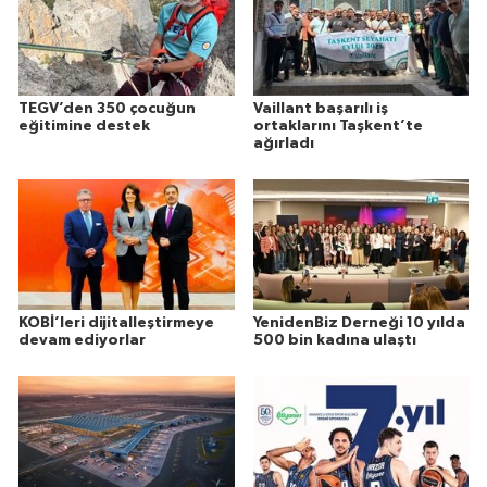
TEGV’den 350 çocuğun
Vaillant başarılı iş
eğitimine destek
ortaklarını Taşkent’te
ağırladı
KOBİ’leri dijitalleştirmeye
YenidenBiz Derneği 10 yılda
devam ediyorlar
500 bin kadına ulaştı