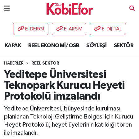
AKADEMİ
E-DERGİ
E-ARŞİV
E-DİJİTAL
BİLİŞİM PANO
KAPAK
REEL EKONOMİ/OSB
SÖYLEŞİ
SEKTÖR
DESTEK-TEŞVİK
HABERLER
REEL SEKTÖR
ETKİNLİK
Yeditepe Üniversitesi
Teknopark Kurucu Heyeti
GÜNCEL
Protokolü imzalandı
HABERLER
Yeditepe Üniversitesi, bünyesinde kurulması
planlanan Teknoloji Geliştirme Bölgesi için Kurucu
KAPAK
Heyet Protokolü, heyet üyelerinin katıldığı tören
ile imzalandı.
OSB