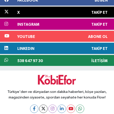
FACEBOOK
BEĞEN
X
TAKIP ET
INSTAGRAM
TAKIP ET
YOUTUBE
ABONE OL
LINKEDIN
TAKIP ET
538 647 97 30
İLETIŞIM
Türkiye'den ve dünyadan son dakika haberleri, köşe yazıları,
magazinden siyasete, spordan seyahate her konuda Flow!