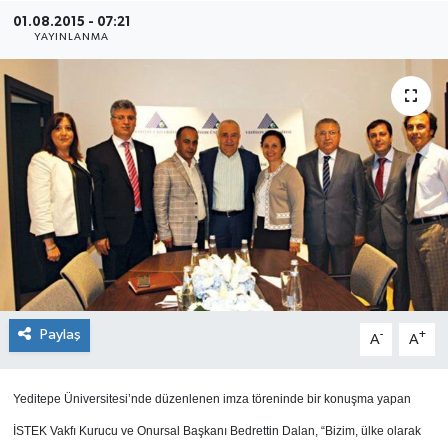
01.08.2015 - 07:21
SEKTÖR
YAYINLANMA
ŞİRKET PANO
SÖYLEŞİ
ÜLKE
YAŞAM
Paylaş
-
+
A
A
Yeditepe Üniversitesi’nde düzenlenen imza töreninde bir konuşma yapan
İSTEK Vakfı Kurucu ve Onursal Başkanı Bedrettin Dalan, “Bizim, ülke olarak