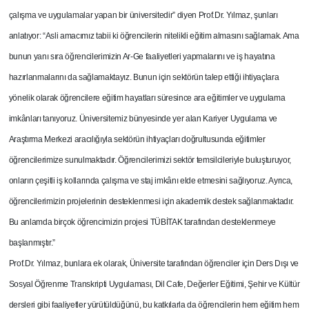
çalışma ve uygulamalar yapan bir üniversitedir” diyen Prof.Dr. Yılmaz, şunları
anlatıyor: “Asli amacımız tabii ki öğrencilerin nitelikli eğitim almasını sağlamak. Ama
bunun yanı sıra öğrencilerimizin Ar-Ge faaliyetleri yapmalarını ve iş hayatına
hazırlanmalarını da sağlamaktayız. Bunun için sektörün talep ettiği ihtiyaçlara
yönelik olarak öğrencilere eğitim hayatları süresince ara eğitimler ve uygulama
imkânları tanıyoruz. Üniversitemiz bünyesinde yer alan Kariyer Uygulama ve
Araştırma Merkezi aracılığıyla sektörün ihtiyaçları doğrultusunda eğitimler
öğrencilerimize sunulmaktadır. Öğrencilerimizi sektör temsilcileriyle buluşturuyor,
onların çeşitli iş kollarında çalışma ve staj imkânı elde etmesini sağlıyoruz. Ayrıca,
öğrencilerimizin projelerinin desteklenmesi için akademik destek sağlanmaktadır.
Bu anlamda birçok öğrencimizin projesi TÜBİTAK tarafından desteklenmeye
başlanmıştır.”
Prof.Dr. Yılmaz, bunlara ek olarak, Üniversite tarafından öğrenciler için Ders Dışı ve
Sosyal Öğrenme Transkripti Uygulaması, Dil Cafe, Değerler Eğitimi, Şehir ve Kültür
dersleri gibi faaliyetler yürütüldüğünü, bu katkılarla da öğrencilerin hem eğitim hem