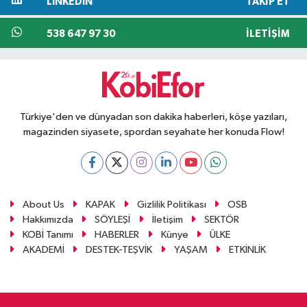
LINKEDIN
TAKIP ET
538 647 97 30
İLETIŞIM
Türkiye'den ve dünyadan son dakika haberleri, köşe yazıları,
magazinden siyasete, spordan seyahate her konuda Flow!
About Us
KAPAK
Gizlilik Politikası
OSB
Hakkımızda
SÖYLEŞİ
İletişim
SEKTÖR
KOBİ Tanımı
HABERLER
Künye
ÜLKE
AKADEMİ
DESTEK-TEŞVİK
YAŞAM
ETKİNLİK