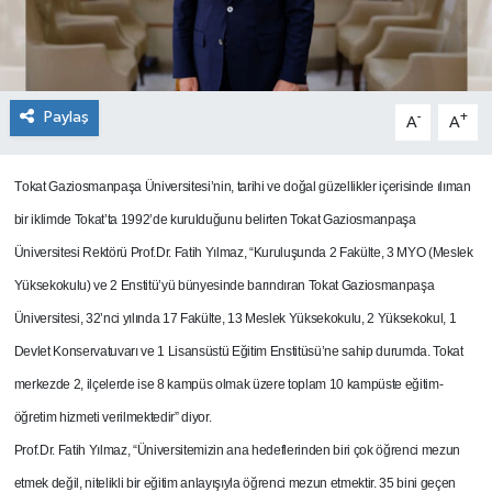
Paylaş
-
+
A
A
T
okat Gaziosmanpaşa Üniversitesi’nin, tarihi ve doğal güzellikler içerisinde ılıman
bir iklimde Tokat’ta 1992’de kurulduğunu belirten Tokat Gaziosmanpaşa
Üniversitesi Rektörü Prof.Dr. Fatih Yılmaz, “Kuruluşunda 2 Fakülte, 3 MYO (Meslek
Yüksekokulu) ve 2 Enstitü’yü bünyesinde barındıran Tokat Gaziosmanpaşa
Üniversitesi, 32’nci yılında 17 Fakülte, 13 Meslek Yüksekokulu, 2 Yüksekokul, 1
Devlet Konservatuvarı ve 1 Lisansüstü Eğitim Enstitüsü’ne sahip durumda. Tokat
merkezde 2, ilçelerde ise 8 kampüs olmak üzere toplam 10 kampüste eğitim-
öğretim hizmeti verilmektedir” diyor.
Prof.Dr. Fatih Yılmaz, “Üniversitemizin ana hedeflerinden biri çok öğrenci mezun
etmek değil, nitelikli bir eğitim anlayışıyla öğrenci mezun etmektir. 35 bini geçen