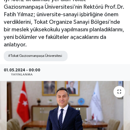
Gaziosmanpaşa Üniversitesi’nin Rektörü Prof.Dr.
SEKTÖR
Fatih Yılmaz; üniversite-sanayi işbirliğine önem
verdiklerini, Tokat Organize Sanayi Bölgesi’nde
ŞİRKET PANO
bir meslek yüksekokulu yapılmasını planladıklarını,
yeni bölümler ve fakülteler açacaklarını da
SÖYLEŞİ
anlatıyor.
ÜLKE
#Tokat Gaziosmanpaşa Üniversitesi
YAŞAM
01.05.2024 - 00:00
YAYINLANMA