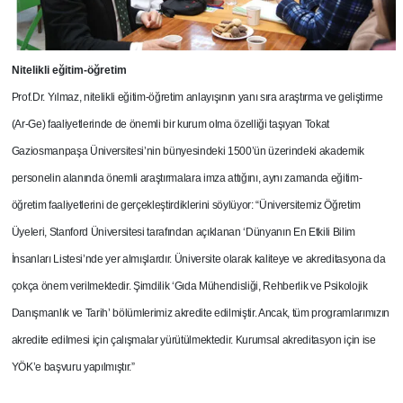
Nitelikli eğitim-öğretim
Prof.Dr. Yılmaz, nitelikli eğitim-öğretim anlayışının yanı sıra araştırma ve geliştirme
(Ar-Ge) faaliyetlerinde de önemli bir kurum olma özelliği taşıyan Tokat
Gaziosmanpaşa Üniversitesi’nin bünyesindeki 1500’ün üzerindeki akademik
personelin alanında önemli araştırmalara imza attığını, aynı zamanda eğitim-
öğretim faaliyetlerini de gerçekleştirdiklerini söylüyor: “Üniversitemiz Öğretim
Üyeleri, Stanford Üniversitesi tarafından açıklanan ‘Dünyanın En Etkili Bilim
İnsanları Listesi’nde yer almışlardır. Üniversite olarak kaliteye ve akreditasyona da
çokça önem verilmektedir. Şimdilik ‘Gıda Mühendisliği, Rehberlik ve Psikolojik
Danışmanlık ve Tarih’ bölümlerimiz akredite edilmiştir. Ancak, tüm programlarımızın
akredite edilmesi için çalışmalar yürütülmektedir. Kurumsal akreditasyon için ise
YÖK’e başvuru yapılmıştır.”