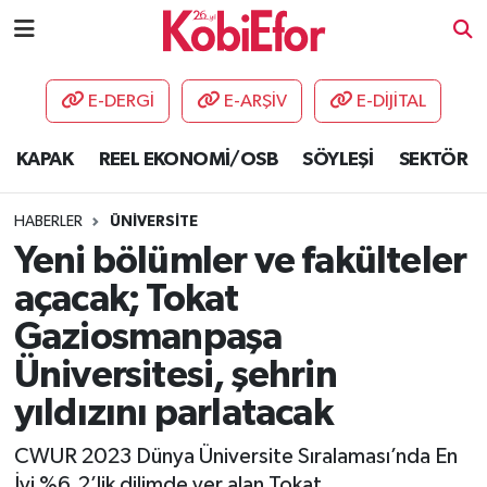
AKADEMİ
E-DERGİ
E-ARŞİV
E-DİJİTAL
BİLİŞİM PANO
KAPAK
REEL EKONOMİ/OSB
SÖYLEŞİ
SEKTÖR
DESTEK-TEŞVİK
HABERLER
ÜNİVERSİTE
ETKİNLİK
Yeni bölümler ve fakülteler
açacak; Tokat
GÜNCEL
Gaziosmanpaşa
HABERLER
Üniversitesi, şehrin
yıldızını parlatacak
KAPAK
CWUR 2023 Dünya Üniversite Sıralaması’nda En
OSB
İyi %6.2’lik dilimde yer alan Tokat