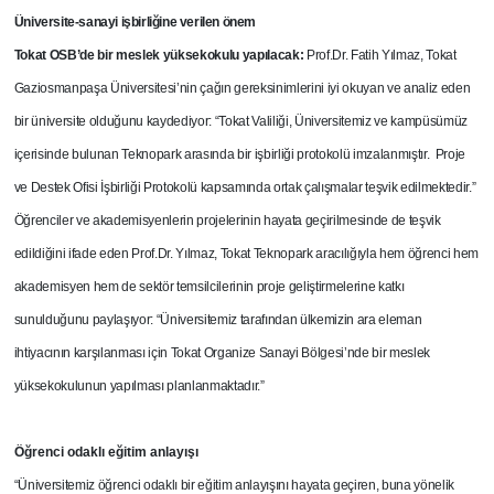
Üniversite-sanayi işbirliğine verilen önem
Tokat OSB’de bir meslek yüksekokulu yapılacak:
Prof.Dr. Fatih Yılmaz, Tokat
Gaziosmanpaşa Üniversitesi’nin çağın gereksinimlerini iyi okuyan ve analiz eden
bir üniversite olduğunu kaydediyor: “Tokat Valiliği, Üniversitemiz ve kampüsümüz
içerisinde bulunan Teknopark arasında bir işbirliği protokolü imzalanmıştır. Proje
ve Destek Ofisi İşbirliği Protokolü kapsamında ortak çalışmalar teşvik edilmektedir.”
Öğrenciler ve akademisyenlerin projelerinin hayata geçirilmesinde de teşvik
edildiğini ifade eden Prof.Dr. Yılmaz, Tokat Teknopark aracılığıyla hem öğrenci hem
akademisyen hem de sektör temsilcilerinin proje geliştirmelerine katkı
sunulduğunu paylaşıyor: “Üniversitemiz tarafından ülkemizin ara eleman
ihtiyacının karşılanması için Tokat Organize Sanayi Bölgesi’nde bir meslek
yüksekokulunun yapılması planlanmaktadır.”
Öğrenci odaklı eğitim anlayışı
“Üniversitemiz öğrenci odaklı bir eğitim anlayışını hayata geçiren, buna yönelik