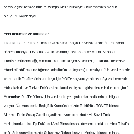
sosyalleşme hem de kültürel zenginliklerin bilinciyle Üniversite’den mezun
olduğunu kaydediyor.
Yeni bölümler ve fakülteler
Prof.Dr. Fatih Yılmaz, Tokat Gaziosmanpaşa
Üniversitesi’nde önümüzdeki
dönem itibariyle ‘Eczacılık, Grafik Tasarım, Gastronomi ve Mutfak Sanatları,
Endüstri Mühendisliği, Mimarlık, Yönetim Bilişim Sistemleri, Elektronik Ticaret ve
Yönetimi’ bölümlerine öğrenci kabulünün başlayacağını açıklıyor: “Üniversitemizde
Veterinerlik Fakültesi’nin kuruluşu için YÖK’e başvuru yapılmıştır. Ayrıca Havacılık
Yüksekokulu ve Turizm Fakültesi’nin kuruluşu için de girişimlerde bulunulmuştur.”
Yatırımlar:
Prof.Dr. Yılmaz, Üniversite’nin yeni yatırımları hakkında şu bilgileri
veriyor: “Üniversitemiz Taşlıçiftlik Kampüsümüzde Rektörlük, TÖMER binası,
Mehmet Emin Saraç Camii inşaatları devam etmektedir. Ali Şevki Erek
Yerleşkemizde ise Tıp Fakültesi Amfi Binası inşaatı devam etmektedir. Yine Tokat’a
bağlı Sulusaray ilçemizde Sulusaray Rehabilitasyon Merkezi binasının inşaatı