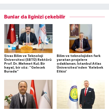
Bunlar da ilginizi çekebilir
Sivas Bilim ve Teknoloji
Bilim ve teknolojiden fark
Üniversitesi (SBTÜ) Rektörü
yaratan projelere
Prof. Dr. Mehmet Kul; Bir
odaklanan; İstanbul Atlas
hayal, bir söz: “Gelecek
Üniversitesi’nden ‘Kelebek
Burada”
Etkisi’