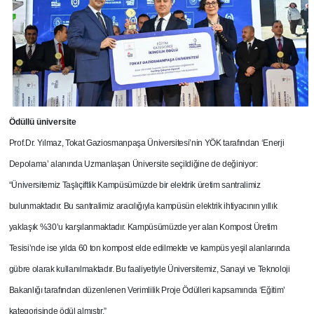
Ödüllü üniversite
Prof.Dr. Yılmaz, Tokat Gaziosmanpaşa Üniversitesi’nin YÖK tarafından ‘Enerji
Depolama’ alanında Uzmanlaşan Üniversite seçildiğine de değiniyor:
“Üniversitemiz Taşlıçiftlik Kampüsümüzde bir elektrik üretim santralimiz
bulunmaktadır. Bu santralimiz aracılığıyla kampüsün elektrik ihtiyacının yıllık
yaklaşık %30’u karşılanmaktadır. Kampüsümüzde yer alan Kompost Üretim
Tesisi’nde ise yılda 60 ton kompost elde edilmekte ve kampüs yeşil alanlarında
gübre olarak kullanılmaktadır. Bu faaliyetiyle Üniversitemiz, Sanayi ve Teknoloji
Bakanlığı tarafından düzenlenen Verimlilik Proje Ödülleri kapsamında ‘Eğitim’
kategorisinde ödül almıştır.”