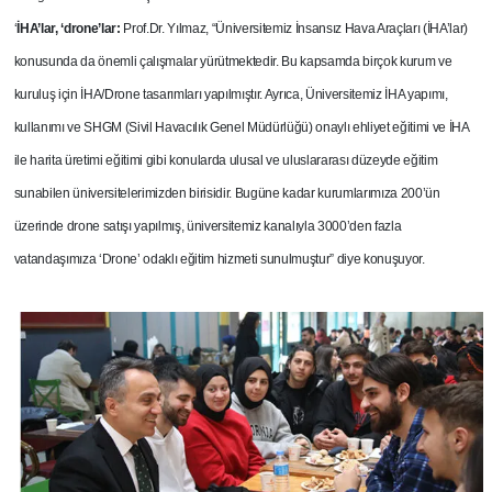
‘
İHA’lar, ‘drone’lar:
Prof.Dr. Yılmaz, “Üniversitemiz İnsansız Hava Araçları (İHA’lar)
konusunda da önemli çalışmalar yürütmektedir. Bu kapsamda birçok kurum ve
kuruluş için İHA/Drone tasarımları yapılmıştır. Ayrıca, Üniversitemiz İHA yapımı,
kullanımı ve SHGM (Sivil Havacılık Genel Müdürlüğü) onaylı ehliyet eğitimi ve İHA
ile harita üretimi eğitimi gibi konularda ulusal ve uluslararası düzeyde eğitim
sunabilen üniversitelerimizden birisidir. Bugüne kadar kurumlarımıza 200’ün
üzerinde drone satışı yapılmış, üniversitemiz kanalıyla 3000’den fazla
vatandaşımıza ‘Drone’ odaklı eğitim hizmeti sunulmuştur” diye konuşuyor.