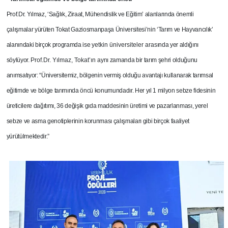
Prof.Dr. Yılmaz, ‘Sağlık, Ziraat, Mühendislik ve Eğitim’ alanlarında önemli
çalışmalar yürüten Tokat Gaziosmanpaşa Üniversitesi’nin ‘Tarım ve Hayvancılık’
alanındaki birçok programda ise
yetkin üniversiteler ara
sında yer aldığını
söylüyor.
Prof.Dr. Yılmaz, Tokat’ın
aynı zamanda bir tarım şehri olduğunu
anımsatıyor: “Üniversitemiz, bölgenin vermiş olduğu avantajı kullanarak tarımsal
eğitimde ve bölge tarımında öncü konumundadır. Her yıl 1 milyon sebze fidesinin
üreticilere dağıtımı, 36 değişik gıda maddesinin üretimi ve pazarlanması, yerel
sebze ve asma genotiplerinin korunması çalışmaları gibi birçok faaliyet
yürütülmektedir.”