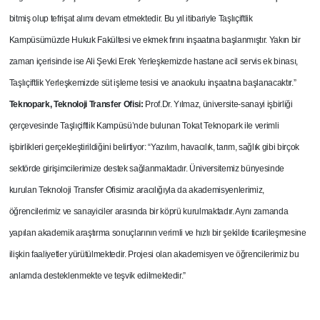
bitmiş olup tefrişat alımı devam etmektedir. Bu yıl itibariyle Taşlıçiftlik
Kampüsümüzde Hukuk Fakültesi ve ekmek fırını inşaatına başlanmıştır. Yakın bir
zaman içerisinde ise Ali Şevki Erek Yerleşkemizde hastane acil servis ek binası,
Taşlıçiftlik Yerleşkemizde süt işleme tesisi ve anaokulu inşaatına başlanacaktır.”
Teknopark, Teknoloji Transfer Ofisi:
Prof.Dr. Yılmaz, üniversite-sanayi işbirliği
çerçevesinde Taşlıçiftlik Kampüsü’nde bulunan Tokat Teknopark ile verimli
işbirlikleri gerçekleştirildiğini belirtiyor: “Yazılım, havacılık, tarım, sağlık gibi birçok
sektörde girişimcilerimize destek sağlanmaktadır. Üniversitemiz bünyesinde
kurulan Teknoloji Transfer Ofisimiz aracılığıyla da akademisyenlerimiz,
öğrencilerimiz ve sanayiciler arasında bir köprü kurulmaktadır. Aynı zamanda
yapılan akademik araştırma sonuçlarının verimli ve hızlı bir şekilde ticarileşmesine
ilişkin faaliyetler yürütülmektedir. Projesi olan akademisyen ve öğrencilerimiz bu
anlamda desteklenmekte ve teşvik edilmektedir.”