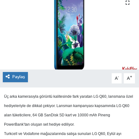
SEKTÖR
ŞİRKET PANO
SÖYLEŞİ
ÜLKE
YAŞAM
Paylaş
-
+
A
A
Üç arka kamerasıyla görüntü kalitesinde fark yaratan LG Q60, lansmana özel
hediyeleriyle de dikkat çekiyor. Lansman kampanyası kapsamında LG Q60
alan tüketicilere, 64 GB SanDisk SD kart ve 10000 mAh Pineng
PowerBank’tan oluşan set hediye ediliyor.
Turkcell ve Vodafone mağazalarında satışa sunulan LG Q60, Eylül ayı