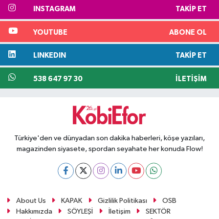
INSTAGRAM
TAKIP ET
YOUTUBE
ABONE OL
LINKEDIN
TAKIP ET
538 647 97 30
İLETIŞIM
Türkiye'den ve dünyadan son dakika haberleri, köşe yazıları,
magazinden siyasete, spordan seyahate her konuda Flow!
About Us
KAPAK
Gizlilik Politikası
OSB
Hakkımızda
SÖYLEŞİ
İletişim
SEKTÖR