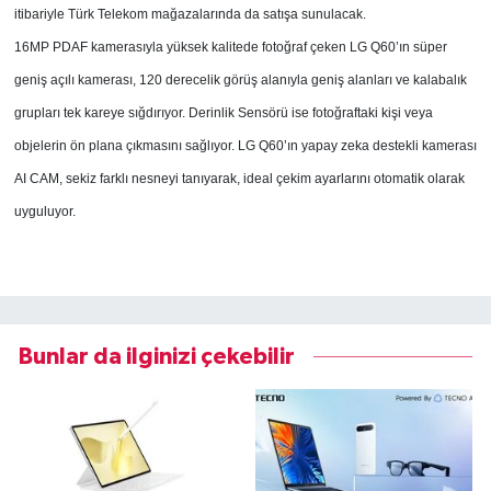
itibariyle Türk Telekom mağazalarında da satışa sunulacak.
16MP PDAF kamerasıyla yüksek kalitede fotoğraf çeken LG Q60’ın süper
geniş açılı kamerası, 120 derecelik görüş alanıyla geniş alanları ve kalabalık
grupları tek kareye sığdırıyor. Derinlik Sensörü ise fotoğraftaki kişi veya
objelerin ön plana çıkmasını sağlıyor. LG Q60’ın yapay zeka destekli kamerası
AI CAM, sekiz farklı nesneyi tanıyarak, ideal çekim ayarlarını otomatik olarak
uyguluyor.
Bunlar da ilginizi çekebilir