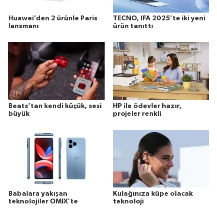
Huawei’den 2 ürünle Paris
TECNO, IFA 2025’te iki yeni
lansmanı
ürün tanıttı
Beats’tan kendi küçük, sesi
HP ile ödevler hazır,
büyük
projeler renkli
Babalara yakışan
Kulağınıza küpe olacak
teknolojiler OMIX’te
teknoloji