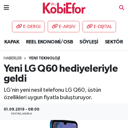
AKADEMİ
E-DERGİ
E-ARŞİV
E-DİJİTAL
BİLİŞİM PANO
KAPAK
REEL EKONOMİ/OSB
SÖYLEŞİ
SEKTÖR
DESTEK-TEŞVİK
HABERLER
YENİ TEKNOLOJİ
ETKİNLİK
Yeni LG Q60 hediyeleriyle
geldi
GÜNCEL
LG’nin yeni nesil telefonu LG Q60, üstün
HABERLER
özellikleri uygun fiyatla buluşturuyor.
KAPAK
01.09.2019 - 08:00
YAYINLANMA
OSB