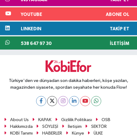
YOUTUBE
ABONE OL
LINKEDIN
TAKIP ET
538 647 97 30
İLETIŞIM
Türkiye'den ve dünyadan son dakika haberleri, köşe yazıları,
magazinden siyasete, spordan seyahate her konuda Flow!
About Us
KAPAK
Gizlilik Politikası
OSB
Hakkımızda
SÖYLEŞİ
İletişim
SEKTÖR
KOBİ Tanımı
HABERLER
Künye
ÜLKE