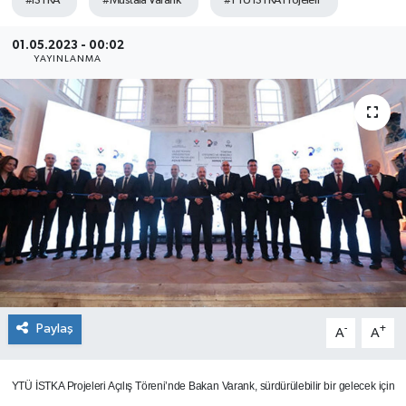
#İSTKA
#Mustafa Varank
#YTÜ İSTKA Projeleri
SEKTÖR
01.05.2023 - 00:02
YAYINLANMA
ŞİRKET PANO
SÖYLEŞİ
ÜLKE
YAŞAM
Paylaş
-
+
A
A
YTÜ İSTKA Projeleri Açılış Töreni’nde Bakan Varank, sürdürülebilir bir gelecek için