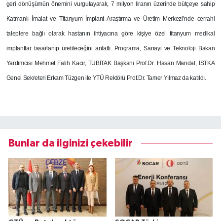
geri dönüşümün önemini vurgulayarak, 7 milyon liranın üzerinde bütçeye sahip
Katmanlı İmalat ve Titanyum İmplant Araştırma ve Üretim Merkezi’nde cerrahi
taleplere bağlı olarak hastanın ihtiyacına göre kişiye özel titanyum medikal
implantlar tasarlanıp üretileceğini anlattı.
Programa, Sanayi ve Teknoloji Bakan
Yardımcısı Mehmet Fatih Kacır, TÜBİTAK Başkanı Prof.Dr. Hasan Mandal, İSTKA
Genel Sekreteri Erkam Tüzgen ile YTÜ Rektörü Prof.Dr. Tamer Yılmaz da katıldı.
Bunlar da ilginizi çekebilir