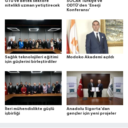
GTÜ ve Betek sektöre
SOCAR Türkiye ve
nitelikli uzman yetiştirecek
ODTÜ’den ‘Enerji
Konferansı’
Sağlık teknolojileri eğitimi
Modoko Akademi açıldı
için güçlerini birleştirdiler
İleri mühendislikte güçlü
Anadolu Sigorta’dan
işbirliği
gençler için yeni projeler