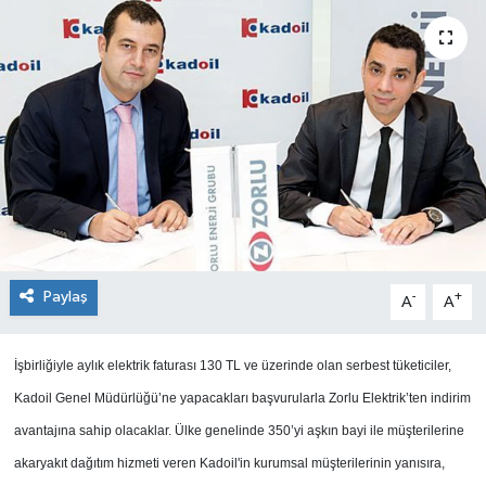
SEKTÖR
ŞİRKET PANO
SÖYLEŞİ
ÜLKE
YAŞAM
Paylaş
-
+
A
A
İşbirliğiyle aylık elektrik faturası 130 TL ve üzerinde olan serbest tüketiciler,
Kadoil Genel Müdürlüğü’ne yapacakları başvurularla Zorlu Elektrik’ten indirim
avantajına sahip olacaklar. Ülke genelinde 350’yi aşkın bayi ile müşterilerine
akaryakıt dağıtım hizmeti veren Kadoil'in kurumsal müşterilerinin yanısıra,