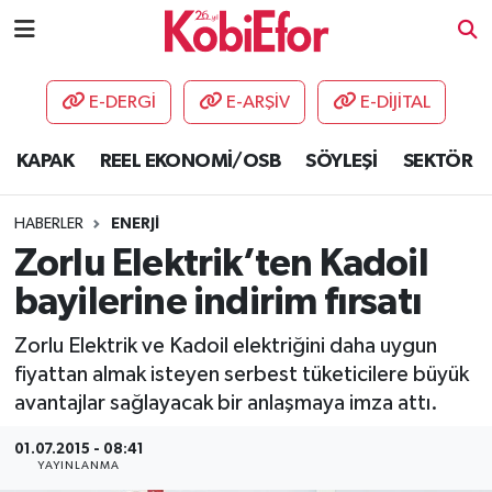
AKADEMİ
E-DERGİ
E-ARŞİV
E-DİJİTAL
BİLİŞİM PANO
KAPAK
REEL EKONOMİ/OSB
SÖYLEŞİ
SEKTÖR
DESTEK-TEŞVİK
HABERLER
ENERJİ
ETKİNLİK
Zorlu Elektrik’ten Kadoil
bayilerine indirim fırsatı
GÜNCEL
Zorlu Elektrik ve Kadoil elektriğini daha uygun
HABERLER
fiyattan almak isteyen serbest tüketicilere büyük
avantajlar sağlayacak bir anlaşmaya imza attı.
KAPAK
01.07.2015 - 08:41
YAYINLANMA
OSB