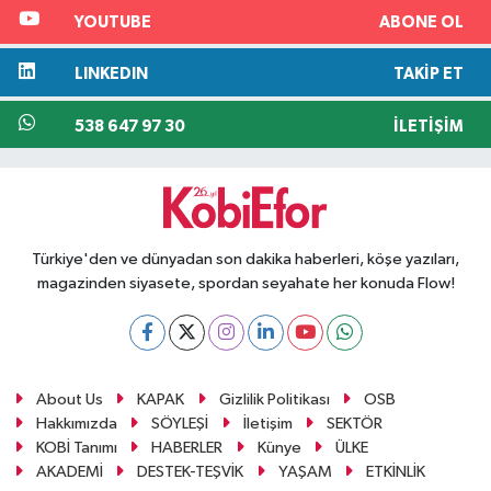
YOUTUBE
ABONE OL
LINKEDIN
TAKIP ET
538 647 97 30
İLETIŞIM
Türkiye'den ve dünyadan son dakika haberleri, köşe yazıları,
magazinden siyasete, spordan seyahate her konuda Flow!
About Us
KAPAK
Gizlilik Politikası
OSB
Hakkımızda
SÖYLEŞİ
İletişim
SEKTÖR
KOBİ Tanımı
HABERLER
Künye
ÜLKE
AKADEMİ
DESTEK-TEŞVİK
YAŞAM
ETKİNLİK