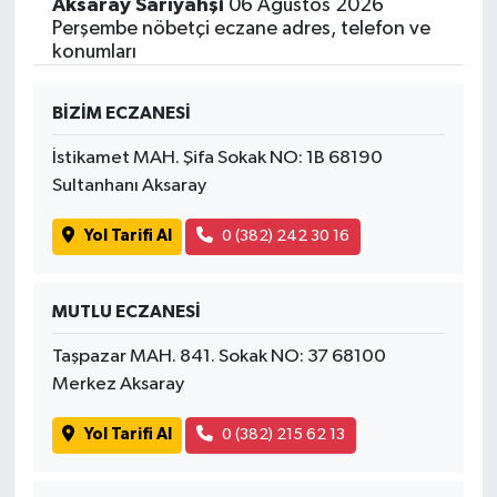
Aksaray Sarıyahşi
06 Ağustos 2026
Perşembe nöbetçi eczane adres, telefon ve
konumları
BİZİM ECZANESİ
İstikamet MAH. Şifa Sokak NO: 1B 68190
Sultanhanı Aksaray
Yol Tarifi Al
0 (382) 242 30 16
MUTLU ECZANESİ
Taşpazar MAH. 841. Sokak NO: 37 68100
Merkez Aksaray
Yol Tarifi Al
0 (382) 215 62 13