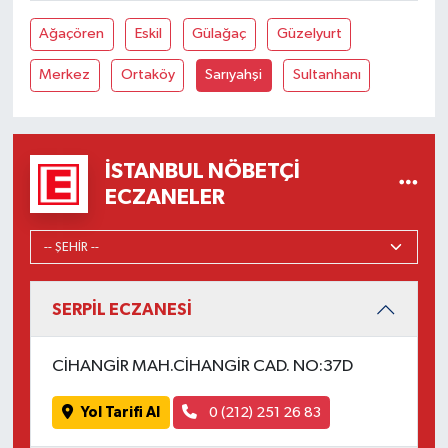
Ağaçören
Eskil
Gülağaç
Güzelyurt
Merkez
Ortaköy
Sarıyahşi
Sultanhanı
İSTANBUL NÖBETÇI
ECZANELER
SERPİL ECZANESİ
CİHANGİR MAH.CİHANGİR CAD. NO:37D
Yol Tarifi Al
0 (212) 251 26 83