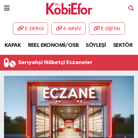
AKADEMİ
E-DERGİ
E-ARŞİV
E-DİJİTAL
BİLİŞİM PANO
KAPAK
REEL EKONOMİ/OSB
SÖYLEŞİ
SEKTÖR
DESTEK-TEŞVİK
Sarıyahşi Nöbetçi Eczaneler
ETKİNLİK
GÜNCEL
HABERLER
KAPAK
OSB