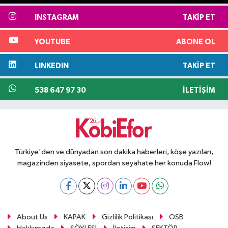
INSTAGRAM
TAKIP ET
YOUTUBE
ABONE OL
LINKEDIN
TAKIP ET
538 647 97 30
İLETIŞIM
Türkiye'den ve dünyadan son dakika haberleri, köşe yazıları,
magazinden siyasete, spordan seyahate her konuda Flow!
About Us
KAPAK
Gizlilik Politikası
OSB