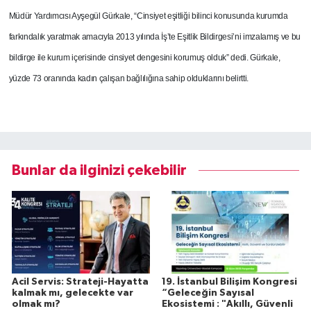
Müdür Yardımcısı Ayşegül Gürkale, “Cinsiyet eşitliği bilinci konusunda kurumda
farkındalık yaratmak amacıyla 2013 yılında İş’te Eşitlik Bildirgesi’ni imzalamış ve bu
bildirge ile kurum içerisinde cinsiyet dengesini korumuş olduk” dedi.
Gürkale,
yüzde 73 oranında kadın çalışan bağlılığına sahip olduklarını belirtti.
Bunlar da ilginizi çekebilir
Acil Servis: Strateji-Hayatta
19. İstanbul Bilişim Kongresi
kalmak mı, gelecekte var
“Geleceğin Sayısal
olmak mı?
Ekosistemi : "Akıllı, Güvenli