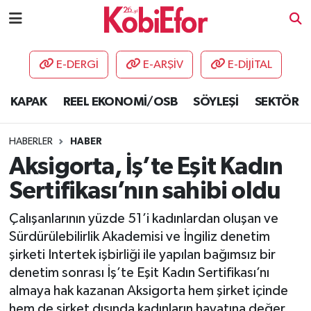
AKADEMİ
E-DERGİ
E-ARŞİV
E-DİJİTAL
BİLİŞİM PANO
KAPAK
REEL EKONOMİ/OSB
SÖYLEŞİ
SEKTÖR
DESTEK-TEŞVİK
HABERLER
HABER
ETKİNLİK
Aksigorta, İş’te Eşit Kadın
Sertifikası’nın sahibi oldu
GÜNCEL
Çalışanlarının yüzde 51’i kadınlardan oluşan ve
HABERLER
Sürdürülebilirlik Akademisi ve İngiliz denetim
şirketi Intertek işbirliği ile yapılan bağımsız bir
KAPAK
denetim sonrası İş’te Eşit Kadın Sertifikası’nı
almaya hak kazanan Aksigorta hem şirket içinde
OSB
hem de şirket dışında kadınların hayatına değer