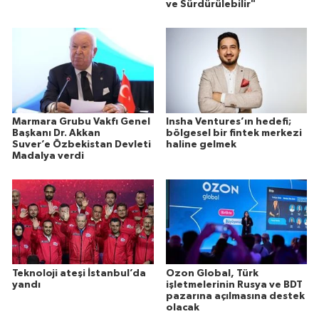
ve Sürdürülebilir"
Marmara Grubu Vakfı Genel
Insha Ventures’ın hedefi;
Başkanı Dr. Akkan
bölgesel bir fintek merkezi
Suver’e Özbekistan Devleti
haline gelmek
Madalya verdi
Teknoloji ateşi İstanbul’da
Ozon Global, Türk
yandı
işletmelerinin Rusya ve BDT
pazarına açılmasına destek
olacak