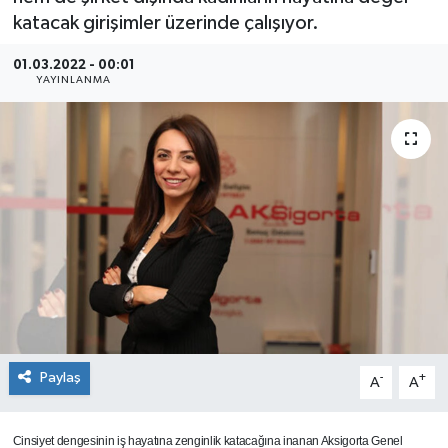
katacak girişimler üzerinde çalışıyor.
SEKTÖR
01.03.2022 - 00:01
YAYINLANMA
ŞİRKET PANO
SÖYLEŞİ
ÜLKE
YAŞAM
Paylaş
-
+
A
A
Cinsiyet dengesinin iş hayatına zenginlik katacağına inanan Aksigorta Genel