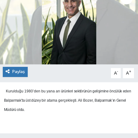
SEKTÖR
ŞİRKET PANO
SÖYLEŞİ
ÜLKE
Paylaş
-
+
A
A
YAŞAM
Kurulduğu 1980’den bu yana arı
ürünleri sektörünün gelişimine öncülük eden
Balparmak’ta üst düzey
bir atama gerçekleşti. Ali Bozer,
Balparmak’ın Genel
Müdürü oldu.