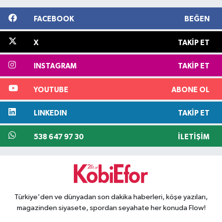
FACEBOOK
BEĞEN
X
TAKIP ET
INSTAGRAM
TAKIP ET
YOUTUBE
ABONE OL
LINKEDIN
TAKIP ET
538 647 97 30
İLETIŞIM
Türkiye'den ve dünyadan son dakika haberleri, köşe yazıları,
magazinden siyasete, spordan seyahate her konuda Flow!