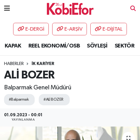
AKADEMİ
E-DERGİ
E-ARŞİV
E-DİJİTAL
BİLİŞİM PANO
KAPAK
REEL EKONOMİ/OSB
SÖYLEŞİ
SEKTÖR
DESTEK-TEŞVİK
HABERLER
İK KARİYER
ETKİNLİK
ALİ BOZER
Balparmak Genel Müdürü
GÜNCEL
#Balparmak
#ALİ BOZER
HABERLER
01.09.2023 - 00:01
KAPAK
YAYINLANMA
OSB