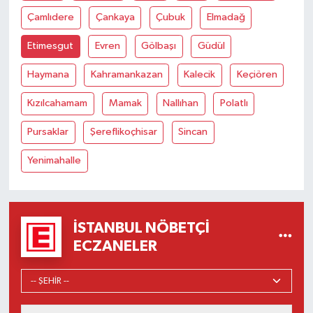
Çamlıdere
Çankaya
Çubuk
Elmadağ
Etimesgut
Evren
Gölbaşı
Güdül
Haymana
Kahramankazan
Kalecik
Keçiören
Kızılcahamam
Mamak
Nallıhan
Polatlı
Pursaklar
Şereflikoçhisar
Sincan
Yenimahalle
İSTANBUL NÖBETÇI
ECZANELER