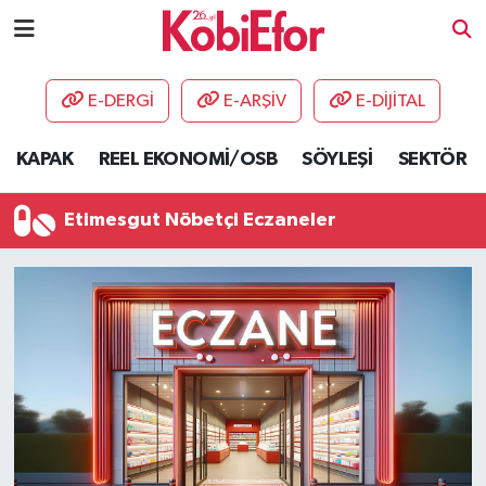
AKADEMİ
E-DERGİ
E-ARŞİV
E-DİJİTAL
BİLİŞİM PANO
KAPAK
REEL EKONOMİ/OSB
SÖYLEŞİ
SEKTÖR
DESTEK-TEŞVİK
Etimesgut Nöbetçi Eczaneler
ETKİNLİK
GÜNCEL
HABERLER
KAPAK
OSB