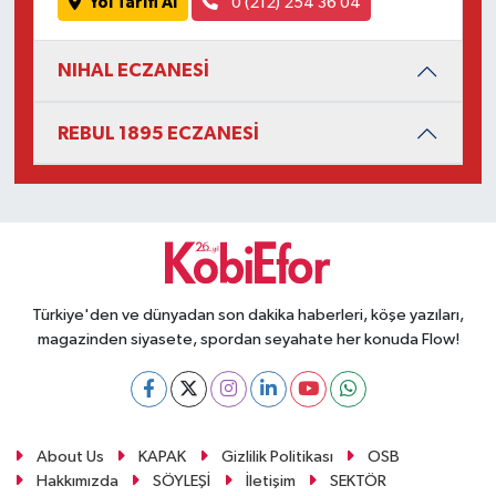
Yol Tarifi Al
0 (212) 254 36 04
NIHAL ECZANESİ
REBUL 1895 ECZANESİ
Türkiye'den ve dünyadan son dakika haberleri, köşe yazıları,
magazinden siyasete, spordan seyahate her konuda Flow!
About Us
KAPAK
Gizlilik Politikası
OSB
Hakkımızda
SÖYLEŞİ
İletişim
SEKTÖR