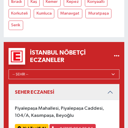
İbradı
Kaş
Kemer
Kepez
Konyaaltı
Korkuteli
Kumluca
Manavgat
Muratpaşa
Serik
İSTANBUL NÖBETÇI
ECZANELER
SEHER ECZANESİ
Piyalepaşa Mahallesi, Piyalepaşa Caddesi,
104/A, Kasımpaşa, Beyoğlu