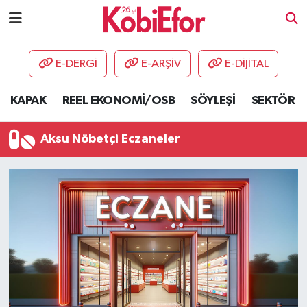
AKADEMİ
E-DERGİ
E-ARŞİV
E-DİJİTAL
BİLİŞİM PANO
KAPAK
REEL EKONOMİ/OSB
SÖYLEŞİ
SEKTÖR
DESTEK-TEŞVİK
Aksu Nöbetçi Eczaneler
ETKİNLİK
GÜNCEL
HABERLER
KAPAK
OSB