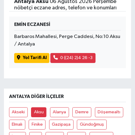
Antalya Aksu
06 Ağustos 2026 Perşembe
nöbetçi eczane adres, telefon ve konumları
EMİN ECZANESİ
Barbaros Mahallesi, Perge Caddesi, No:10 Aksu
/ Antalya
Yol Tarifi Al
0 ((24) 2)4 26 -3
ANTALYA DIĞER İLÇELER
Akseki
Aksu
Alanya
Demre
Döşemealtı
Elmalı
Finike
Gazipaşa
Gündoğmuş