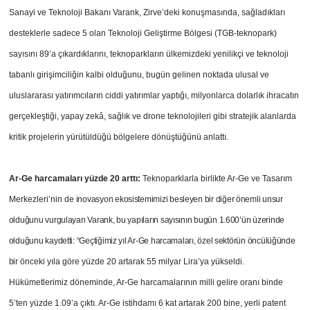
Sanayi ve Teknoloji Bakanı Varank, Zirve’deki konuşmasında, sağladıkları
desteklerle sadece 5 olan Teknoloji Geliştirme Bölgesi (TGB-teknopark)
sayısını 89’a çıkardıklarını, teknoparkların ülkemizdeki yenilikçi ve teknoloji
tabanlı girişimciliğin kalbi olduğunu, bugün gelinen noktada ulusal ve
uluslararası yatırımcıların ciddi yatırımlar yaptığı, milyonlarca dolarlık ihracatın
gerçekleştiği, yapay zekâ, sağlık ve drone teknolojileri gibi stratejik alanlarda
kritik projelerin yürütüldüğü bölgelere dönüştüğünü anlattı.
Ar-Ge harcamaları yüzde 20 arttı:
Teknoparklarla birlikte Ar-Ge ve Tasarım
Merkezleri’nin de
inovasyon ekosistemimizi besleyen bir diğer önemli unsur
olduğunu vurgulayan Varank, bu yapıların sayısının bugün 1.600’ün üzerinde
olduğunu kaydetti: “Geçtiğimiz yıl Ar-Ge harcamaları, özel sektörün öncülüğünde
bir
önceki yıla göre yüzde 20 artarak 55 milyar Lira’ya yükseldi.
Hükümetlerimiz döneminde, Ar-Ge harcamalarının milli gelire oranı binde
5’ten yüzde 1.09’a çıktı. Ar-Ge istihdamı 6 kat artarak 200 bine, yerli patent