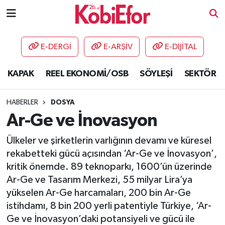
AKADEMİ
E-DERGİ
E-ARŞİV
E-DİJİTAL
BİLİŞİM PANO
KAPAK
REEL EKONOMİ/OSB
SÖYLEŞİ
SEKTÖR
DESTEK-TEŞVİK
HABERLER
DOSYA
ETKİNLİK
Ar-Ge ve İnovasyon
Ülkeler ve şirketlerin varlığının devamı ve küresel
GÜNCEL
rekabetteki gücü açısından ‘Ar-Ge ve İnovasyon’,
kritik önemde. 89 teknoparkı, 1600’ün üzerinde
HABERLER
Ar-Ge ve Tasarım Merkezi, 55 milyar Lira’ya
KAPAK
yükselen Ar-Ge harcamaları, 200 bin Ar-Ge
istihdamı, 8 bin 200 yerli patentiyle Türkiye, ‘Ar-
OSB
Ge ve İnovasyon’daki potansiyeli ve gücü ile