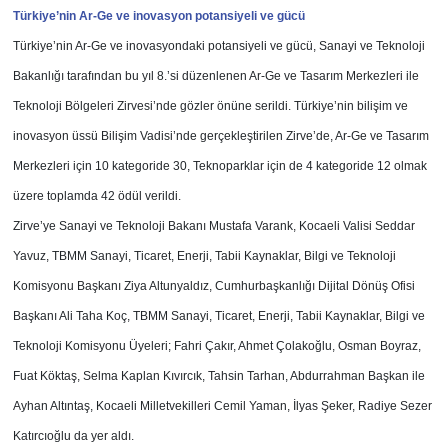
Türkiye’nin Ar-Ge ve inovasyon potansiyeli ve gücü
Türkiye’nin Ar-Ge ve inovasyondaki potansiyeli ve gücü, Sanayi ve Teknoloji
Bakanlığı tarafından bu yıl 8.’si düzenlenen Ar-Ge ve Tasarım Merkezleri ile
Teknoloji Bölgeleri Zirvesi’nde gözler önüne serildi. Türkiye’nin bilişim ve
inovasyon üssü Bilişim Vadisi’nde gerçekleştirilen Zirve’de, Ar-Ge ve Tasarım
Merkezleri için 10 kategoride 30, Teknoparklar için de 4 kategoride 12 olmak
üzere toplamda 42 ödül verildi.
Zirve’ye Sanayi ve Teknoloji Bakanı Mustafa Varank, Kocaeli Valisi Seddar
Yavuz, TBMM Sanayi, Ticaret, Enerji, Tabii Kaynaklar, Bilgi ve Teknoloji
Komisyonu Başkanı Ziya Altunyaldız, Cumhurbaşkanlığı Dijital Dönüş Ofisi
Başkanı Ali Taha Koç, TBMM Sanayi, Ticaret, Enerji, Tabii Kaynaklar, Bilgi ve
Teknoloji Komisyonu Üyeleri; Fahri Çakır, Ahmet Çolakoğlu, Osman Boyraz,
Fuat Köktaş, Selma Kaplan Kıvırcık, Tahsin Tarhan, Abdurrahman Başkan ile
Ayhan Altıntaş, Kocaeli Milletvekilleri Cemil Yaman, İlyas Şeker, Radiye Sezer
Katırcıoğlu da yer aldı.