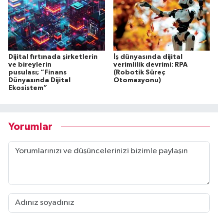
Dijital fırtınada şirketlerin
İş dünyasında dijital
ve bireylerin
verimlilik devrimi: RPA
pusulası; “Finans
(Robotik Süreç
Dünyasında Dijital
Otomasyonu)
Ekosistem”
Yorumlar