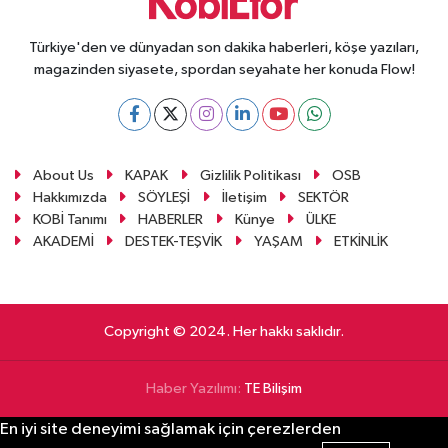
Türkiye'den ve dünyadan son dakika haberleri, köşe yazıları,
magazinden siyasete, spordan seyahate her konuda Flow!
About Us
KAPAK
Gizlilik Politikası
OSB
Hakkımızda
SÖYLEŞİ
İletişim
SEKTÖR
KOBİ Tanımı
HABERLER
Künye
ÜLKE
AKADEMİ
DESTEK-TEŞVİK
YAŞAM
ETKİNLİK
Copyright © 2024. Her hakkı saklıdır.
Haber Yazılımı:
TE Bilişim
En iyi site deneyimi sağlamak için çerezlerden