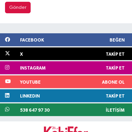
Gönder
FACEBOOK
BEĞEN
X
TAKIP ET
INSTAGRAM
TAKIP ET
YOUTUBE
ABONE OL
LINKEDIN
TAKIP ET
538 647 97 30
İLETIŞIM