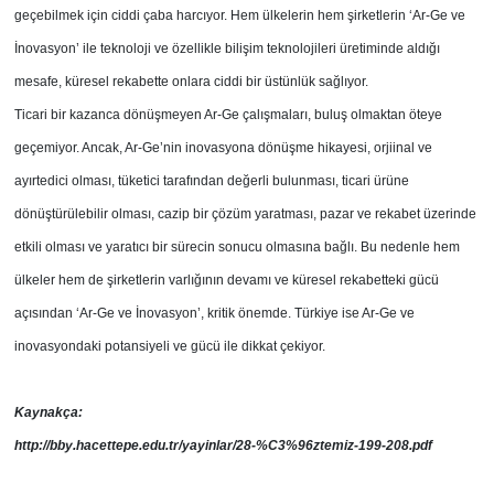
geçebilmek için ciddi çaba harcıyor. Hem ülkelerin hem şirketlerin ‘Ar-Ge ve
İnovasyon’ ile teknoloji ve özellikle bilişim teknolojileri üretiminde aldığı
mesafe, küresel rekabette onlara ciddi bir üstünlük sağlıyor.
Ticari bir kazanca dönüşmeyen Ar-Ge çalışmaları, buluş olmaktan öteye
geçemiyor. Ancak, Ar-Ge’nin inovasyona dönüşme hikayesi, orjiinal ve
ayırtedici olması, tüketici tarafından değerli bulunması, ticari ürüne
dönüştürülebilir olması, cazip bir çözüm yaratması, pazar ve rekabet üzerinde
etkili olması ve yaratıcı bir sürecin sonucu olmasına bağlı. Bu nedenle hem
ülkeler hem de şirketlerin varlığının devamı ve küresel rekabetteki gücü
açısından ‘Ar-Ge ve İnovasyon’, kritik önemde. Türkiye ise Ar-Ge ve
inovasyondaki potansiyeli ve gücü ile dikkat çekiyor.
Kaynakça:
http://bby.hacettepe.edu.tr/yayinlar/28-%C3%96ztemiz-199-208.pdf