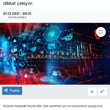
dikkat çekiyor.
SEKTÖR
01.12.2021 - 00:21
YAYINLANMA
ŞİRKET PANO
SÖYLEŞİ
ÜLKE
YAŞAM
Paylaş
-
+
A
A
Küresel rekabette birçok ülke, fark yaratmak için ve uluslararası yarışta öne