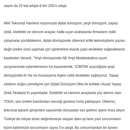
sayısı da 20 kat artışla 8 bin 200’e ulaştı.
Milli Teknoloji Hamlesi vizyonuyla dijital dönüşüm, yeşil dönüşüm, yapay
zekâ, elektrikli ve otonom araçlar, hatta uçan arabalarda firmaların ciddi
çalışmalar yürüttüklerini, dijital dönüşümde ülkemizi kritik teknolojilerin pazarı
değil üretim üssü yapmak için işletmelere büyük çaplı destekler sağladıklarını
kaydeden Varank, “Yeşil dönüşümde AB Yeşil Mutabakatına uyum
çerçevesinde eylemlerimize hız kazandırdık. TÜBİTAK aracılığıyla yeşil
dönüşümde Ar-Ge ve inovasyona ilişkin ciddi destekler sağlıyoruz. Yapay
zekânın doğru yönetişimi için Dijital Dönüşüm Ofisi ile birlikte Ulusal Yapay
Zekâ Stratejisi’ni yayımladık. Elektrikli ve otonom araçlarda yüz akımız olan
TOGG, seri üretim bandından ineceği günlere hızla yaklaşıyor. Ülkemiz,
teknoloji tabanlı girişimleri sayesinde dünyadan ses getiren işlere imza atıyor.
Türkiye’de milyar dolar değerlemeye ulaşan start-up’ların yani unicornların
bizim tabirimizle turcornların sayısı 5’e ulaştı. Bu unicornlardan bir tanesi