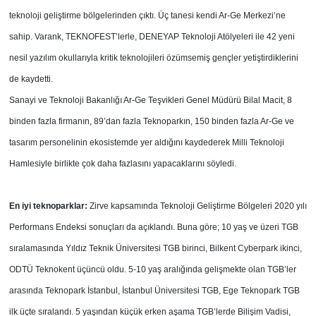
teknoloji geliştirme bölgelerinden çıktı. Üç tanesi kendi Ar-Ge Merkezi’ne
sahip. Varank, TEKNOFEST’lerle, DENEYAP Teknoloji Atölyeleri ile 42 yeni
nesil yazılım okullarıyla kritik teknolojileri özümsemiş gençler yetiştirdiklerini
de kaydetti.
Sanayi ve Teknoloji Bakanlığı Ar-Ge Teşvikleri Genel Müdürü Bilal Macit, 8
binden fazla firmanın, 89’dan fazla Teknoparkın, 150 binden fazla Ar-Ge ve
tasarım personelinin ekosistemde yer aldığını kaydederek Milli Teknoloji
Hamlesiyle birlikte çok daha fazlasını yapacaklarını söyledi.
En iyi teknoparklar:
Zirve kapsamında Teknoloji Geliştirme Bölgeleri 2020 yılı
Performans Endeksi sonuçları da açıklandı. Buna göre; 10 yaş ve üzeri TGB
sıralamasında Yıldız Teknik Üniversitesi TGB birinci, Bilkent Cyberpark ikinci,
ODTÜ Teknokent üçüncü oldu. 5-10 yaş aralığında gelişmekte olan TGB’ler
arasında Teknopark İstanbul, İstanbul Üniversitesi TGB, Ege Teknopark TGB
ilk üçte sıralandı. 5 yaşından küçük erken aşama TGB’lerde Bilişim Vadisi,