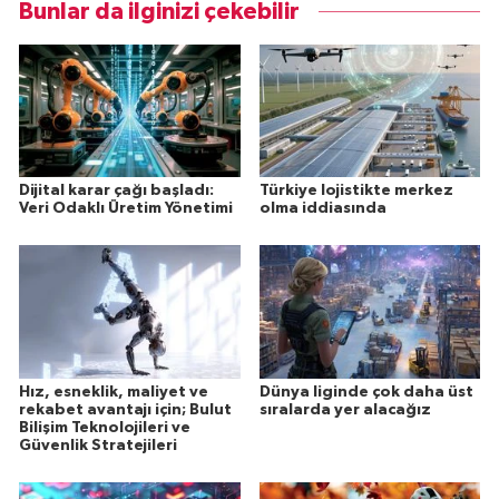
Bunlar da ilginizi çekebilir
Dijital karar çağı başladı:
Türkiye lojistikte merkez
Veri Odaklı Üretim Yönetimi
olma iddiasında
Hız, esneklik, maliyet ve
Dünya liginde çok daha üst
rekabet avantajı için; Bulut
sıralarda yer alacağız
Bilişim Teknolojileri ve
Güvenlik Stratejileri