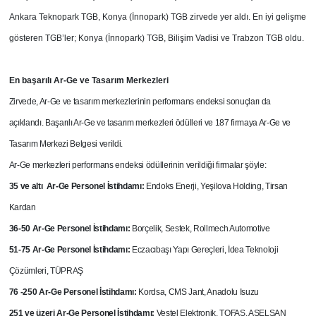
Ankara Teknopark TGB, Konya (İnnopark) TGB zirvede yer aldı. En iyi gelişme
gösteren TGB’ler; Konya (İnnopark) TGB, Bilişim Vadisi ve Trabzon TGB oldu.
En başarılı Ar-Ge ve Tasarım Merkezleri
Zirvede, Ar-Ge ve tasarım merkezlerinin performans endeksi sonuçları da
açıklandı. Başarılı Ar-Ge ve tasarım merkezleri ödülleri ve 187 firmaya Ar-Ge ve
Tasarım Merkezi Belgesi verildi.
Ar-Ge merkezleri performans endeksi ödüllerinin verildiği firmalar şöyle:
35 ve altı Ar-Ge Personel İstihdamı:
Endoks Enerji, Yeşilova Holding, Tirsan
Kardan
36-50 Ar-Ge Personel İstihdamı:
Borçelik, Sestek, Rollmech Automotive
51-75 Ar-Ge Personel İstihdamı:
Eczacıbaşı Yapı Gereçleri, İdea Teknoloji
Çözümleri, TÜPRAŞ
76 -250 Ar-Ge Personel İstihdamı:
Kordsa, CMS Jant, Anadolu Isuzu
251 ve üzeri Ar-Ge Personel İstihdamı:
Vestel Elektronik, TOFAŞ, ASELSAN