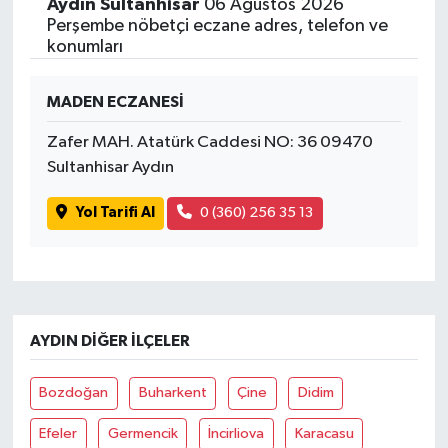
Aydın Sultanhisar
06 Ağustos 2026
Perşembe nöbetçi eczane adres, telefon ve
konumları
MADEN ECZANESİ
Zafer MAH. Atatürk Caddesi NO: 36 09470
Sultanhisar Aydın
Yol Tarifi Al
0 (360) 256 35 13
AYDIN DIĞER İLÇELER
Bozdoğan
Buharkent
Çine
Didim
Efeler
Germencik
İncirliova
Karacasu