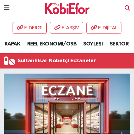
AKADEMİ
E-DERGİ
E-ARŞİV
E-DİJİTAL
BİLİŞİM PANO
KAPAK
REEL EKONOMİ/OSB
SÖYLEŞİ
SEKTÖR
DESTEK-TEŞVİK
Sultanhisar Nöbetçi Eczaneler
ETKİNLİK
GÜNCEL
HABERLER
KAPAK
OSB