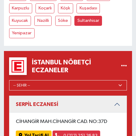
Karpuzlu
Koçarlı
Köşk
Kuşadası
Kuyucak
Nazilli
Söke
Sultanhisar
Yenipazar
İSTANBUL NÖBETÇI
ECZANELER
SERPİL ECZANESİ
CİHANGİR MAH.CİHANGİR CAD. NO:37D
Yol Tarifi Al
0 (212) 251 26 83