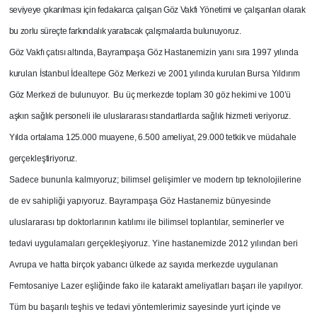
seviyeye çıkarılması için fedakarca çalışan Göz Vakfı Yönetimi ve çalışanları olarak
bu zorlu süreçte farkındalık yaratacak çalışmalarda bulunuyoruz.
Göz Vakfı çatısı altında, Bayrampaşa Göz Hastanemizin yanı sıra 1997 yılında
kurulan İstanbul İdealtepe Göz Merkezi ve 2001 yılında kurulan Bursa Yıldırım
Göz Merkezi de bulunuyor. Bu üç merkezde toplam 30 göz hekimi ve 100’ü
aşkın sağlık personeli ile uluslararası standartlarda sağlık hizmeti veriyoruz.
Yılda ortalama 125.000 muayene, 6.500 ameliyat, 29.000 tetkik ve müdahale
gerçekleştiriyoruz.
Sadece bununla kalmıyoruz; bilimsel gelişimler ve modern tıp teknolojilerine
de ev sahipliği yapıyoruz. Bayrampaşa Göz Hastanemiz bünyesinde
uluslararası tıp doktorlarının katılımı ile bilimsel toplantılar, seminerler ve
tedavi uygulamaları gerçekleşiyoruz. Yine hastanemizde 2012 yılından beri
Avrupa ve hatta birçok yabancı ülkede az sayıda merkezde uygulanan
Femtosaniye Lazer eşliğinde fako ile katarakt ameliyatları başarı ile yapılıyor.
Tüm bu başarılı teşhis ve tedavi yöntemlerimiz sayesinde yurt içinde ve