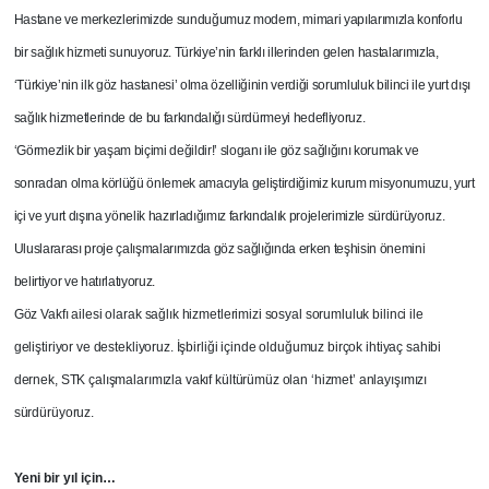
Hastane ve merkezlerimizde sunduğumuz modern, mimari yapılarımızla konforlu
bir sağlık hizmeti sunuyoruz. Türkiye’nin farklı illerinden gelen hastalarımızla,
‘Türkiye’nin ilk göz hastanesi’ olma özelliğinin verdiği sorumluluk bilinci ile yurt dışı
sağlık hizmetlerinde de bu farkındalığı sürdürmeyi hedefliyoruz.
‘Görmezlik bir yaşam biçimi değildir!’ sloganı ile göz sağlığını korumak ve
sonradan olma körlüğü önlemek amacıyla geliştirdiğimiz kurum misyonumuzu, yurt
içi ve yurt dışına yönelik hazırladığımız farkındalık projelerimizle sürdürüyoruz.
Uluslararası proje çalışmalarımızda göz sağlığında erken teşhisin önemini
belirtiyor ve hatırlatıyoruz.
Göz Vakfı ailesi olarak sağlık hizmetlerimizi sosyal sorumluluk bilinci ile
geliştiriyor ve destekliyoruz. İşbirliği içinde olduğumuz birçok ihtiyaç sahibi
dernek, STK çalışmalarımızla vakıf kültürümüz olan ‘hizmet’ anlayışımızı
sürdürüyoruz.
Yeni bir yıl için…