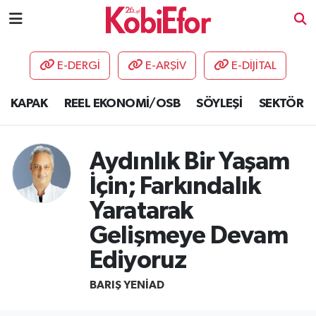
AKADEMİ
E-DERGİ
E-ARŞİV
E-DİJİTAL
BİLİŞİM PANO
KAPAK
REEL EKONOMİ/OSB
SÖYLEŞİ
SEKTÖR
DESTEK-TEŞVİK
Aydınlık Bir Yaşam
ETKİNLİK
İçin; Farkındalık
GÜNCEL
Yaratarak
Gelişmeye Devam
HABERLER
Ediyoruz
KAPAK
BARIŞ YENIAD
OSB