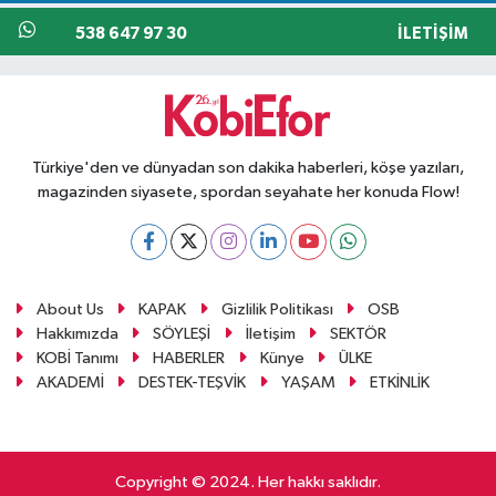
538 647 97 30
İLETIŞIM
Türkiye'den ve dünyadan son dakika haberleri, köşe yazıları,
magazinden siyasete, spordan seyahate her konuda Flow!
About Us
KAPAK
Gizlilik Politikası
OSB
Hakkımızda
SÖYLEŞİ
İletişim
SEKTÖR
KOBİ Tanımı
HABERLER
Künye
ÜLKE
AKADEMİ
DESTEK-TEŞVİK
YAŞAM
ETKİNLİK
Copyright © 2024. Her hakkı saklıdır.