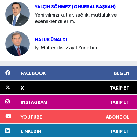
YALÇIN SÖNMEZ (ONURSAL BAŞKAN)
Yeni yılınızı kutlar, sağlık, mutluluk ve
esenlikler dilerim.
HALUK ÜNALDI
İyi Mühendis, Zayıf Yönetici
FACEBOOK
BEĞEN
X
TAKIP ET
INSTAGRAM
TAKIP ET
YOUTUBE
ABONE OL
LINKEDIN
TAKIP ET