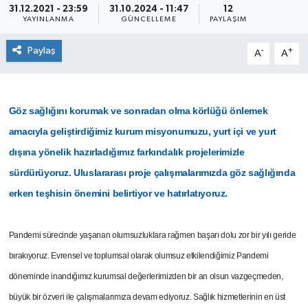
31.12.2021 - 23:59
31.10.2024 - 11:47
12
YAYINLANMA
GÜNCELLEME
PAYLAŞIM
SEKTÖR
Paylaş
-
+
A
A
ŞİRKET PANO
SÖYLEŞİ
Göz sağlığını korumak ve sonradan olma körlüğü önlemek
ÜLKE
amacıyla geliştirdiğimiz kurum misyonumuzu, yurt içi ve yurt
dışına yönelik hazırladığımız farkındalık projelerimizle
YAŞAM
sürdürüyoruz. Uluslararası proje çalışmalarımızda göz sağlığında
erken teşhisin önemini belirtiyor ve hatırlatıyoruz.
Pandemi sürecinde yaşanan olumsuzluklara rağmen başarı dolu zor bir yılı geride
bırakıyoruz. Evrensel ve toplumsal olarak olumsuz etkilendiğimiz Pandemi
döneminde inandığımız kurumsal değerlerimizden bir an olsun vazgeçmeden,
büyük bir özveri ile çalışmalarımıza devam ediyoruz. Sağlık hizmetlerinin en üst