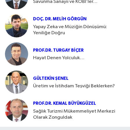
Savunma Sanayii ve KOBİ’ler…
DOÇ. DR. MELIH GÖRGÜN
Yapay Zeka ve Müziğin Dönüşümü:
Yeniliğe Doğru
PROF.DR. TURGAY BIÇER
Hayat Denen Yolculuk…
GÜLTEKIN ŞENEL
Üretim ve İstihdam Teşviği Beklerken?
PROF.DR. KEMAL BÜYÜKGÜZEL
Sağlık Turizmi Mükemmeliyet Merkezi
Olarak Zonguldak