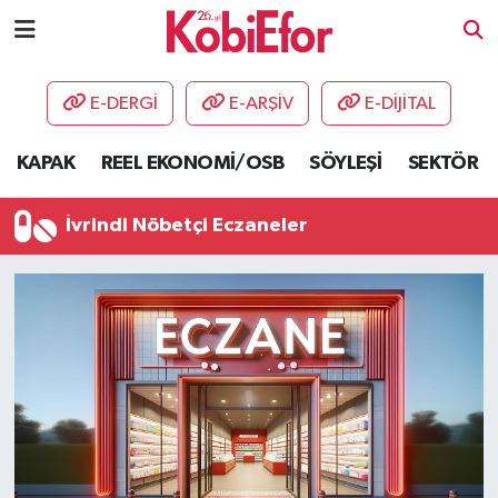
AKADEMİ
E-DERGİ
E-ARŞİV
E-DİJİTAL
BİLİŞİM PANO
KAPAK
REEL EKONOMİ/OSB
SÖYLEŞİ
SEKTÖR
DESTEK-TEŞVİK
İvrindi Nöbetçi Eczaneler
ETKİNLİK
GÜNCEL
HABERLER
KAPAK
OSB