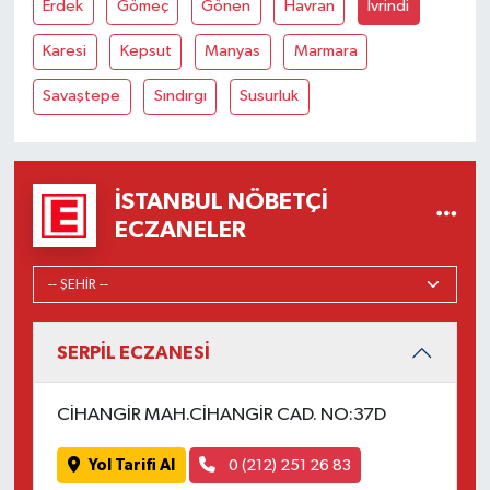
Erdek
Gömeç
Gönen
Havran
İvrindi
Karesi
Kepsut
Manyas
Marmara
Savaştepe
Sındırgı
Susurluk
İSTANBUL NÖBETÇI
ECZANELER
SERPİL ECZANESİ
CİHANGİR MAH.CİHANGİR CAD. NO:37D
Yol Tarifi Al
0 (212) 251 26 83