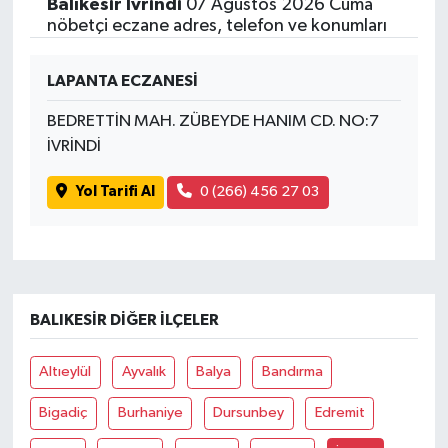
Balıkesir İvrindi
07 Ağustos 2026 Cuma
nöbetçi eczane adres, telefon ve konumları
LAPANTA ECZANESİ
BEDRETTİN MAH. ZÜBEYDE HANIM CD. NO:7
İVRİNDİ
Yol Tarifi Al
0 (266) 456 27 03
BALIKESIR DIĞER İLÇELER
Altıeylül
Ayvalık
Balya
Bandırma
Bigadiç
Burhaniye
Dursunbey
Edremit