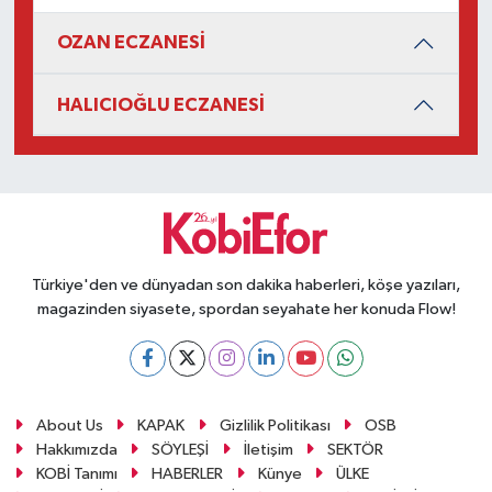
OZAN ECZANESİ
HALICIOĞLU ECZANESİ
Türkiye'den ve dünyadan son dakika haberleri, köşe yazıları,
magazinden siyasete, spordan seyahate her konuda Flow!
About Us
KAPAK
Gizlilik Politikası
OSB
Hakkımızda
SÖYLEŞİ
İletişim
SEKTÖR
KOBİ Tanımı
HABERLER
Künye
ÜLKE