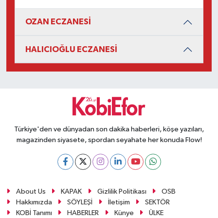
OZAN ECZANESİ
HALICIOĞLU ECZANESİ
Türkiye'den ve dünyadan son dakika haberleri, köşe yazıları,
magazinden siyasete, spordan seyahate her konuda Flow!
About Us
KAPAK
Gizlilik Politikası
OSB
Hakkımızda
SÖYLEŞİ
İletişim
SEKTÖR
KOBİ Tanımı
HABERLER
Künye
ÜLKE