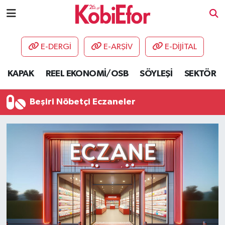
AKADEMİ
E-DERGİ
E-ARŞİV
E-DİJİTAL
BİLİŞİM PANO
KAPAK
REEL EKONOMİ/OSB
SÖYLEŞİ
SEKTÖR
DESTEK-TEŞVİK
Beşiri Nöbetçi Eczaneler
ETKİNLİK
GÜNCEL
HABERLER
KAPAK
OSB