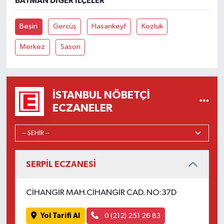
BATMAN DIĞER İLÇELER
Beşiri
Gercüş
Hasankeyf
Kozluk
Merkez
Sason
İSTANBUL NÖBETÇI
ECZANELER
SERPİL ECZANESİ
CİHANGİR MAH.CİHANGİR CAD. NO:37D
Yol Tarifi Al
0 (212) 251 26 83