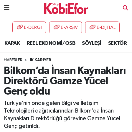
AKADEMİ
E-DERGİ
E-ARŞİV
E-DİJİTAL
BİLİŞİM PANO
KAPAK
REEL EKONOMİ/OSB
SÖYLEŞİ
SEKTÖR
DESTEK-TEŞVİK
HABERLER
İK KARİYER
ETKİNLİK
Bilkom’da İnsan Kaynakları
Direktörü Gamze Yücel
GÜNCEL
Genç oldu
HABERLER
Türkiye’nin önde gelen Bilgi ve İletişim
Teknolojileri dağıtıcılarından Bilkom’da İnsan
KAPAK
Kaynakları Direktörlüğü görevine Gamze Yücel
Genç getirildi.
OSB