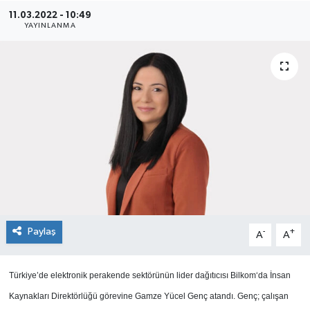
11.03.2022 - 10:49
SEKTÖR
YAYINLANMA
ŞİRKET PANO
SÖYLEŞİ
ÜLKE
YAŞAM
Paylaş
-
+
A
A
Türkiye’de elektronik perakende sektörünün lider dağıtıcısı Bilkom‘da İnsan
Kaynakları Direktörlüğü görevine Gamze Yücel Genç atandı. Genç; çalışan