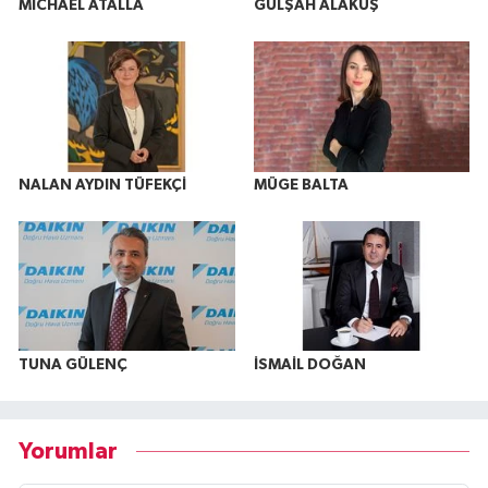
MICHAEL ATALLA
GÜLŞAH ALAKUŞ
NALAN AYDIN TÜFEKÇİ
MÜGE BALTA
TUNA GÜLENÇ
İSMAİL DOĞAN
Yorumlar