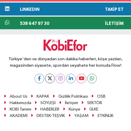
LINKEDIN
TAKIP ET
538 647 97 30
İLETIŞIM
Türkiye'den ve dünyadan son dakika haberleri, köşe yazıları,
magazinden siyasete, spordan seyahate her konuda Flow!
About Us
KAPAK
Gizlilik Politikası
OSB
Hakkımızda
SÖYLEŞİ
İletişim
SEKTÖR
KOBİ Tanımı
HABERLER
Künye
ÜLKE
AKADEMİ
DESTEK-TEŞVİK
YAŞAM
ETKİNLİK