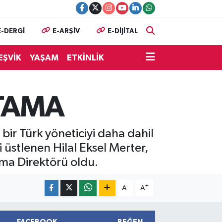
E-DERGİ
E-ARŞİV
E-DİJİTAL
EŞVİK
YAŞAM
ETKİNLİK
ATAMA
bir Türk yöneticiyi daha dahil
üstlenen Hilal Eksel Merter,
ama Direktörü oldu.
-
+
A
A