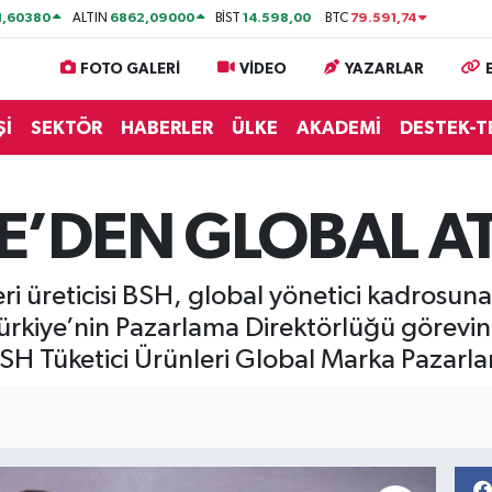
1,60380
6862,09000
14.598,00
79.591,74
ALTIN
BİST
BTC
FOTO GALERİ
VİDEO
YAZARLAR
Şİ
SEKTÖR
HABERLER
ÜLKE
AKADEMİ
DESTEK-T
YE’DEN GLOBAL 
i üreticisi BSH, global yönetici kadrosuna 
rkiye’nin Pazarlama Direktörlüğü görevini 
 BSH Tüketici Ürünleri Global Marka Pazarl