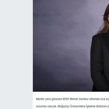
SEKTÖR
ŞİRKET PANO
SÖYLEŞİ
ÜLKE
YAŞAM
Merter yeni görevini BSH Münih merkez ofisinde icra ede
sorumlu olacak.
Boğaziçi Üniversitesi İşletme Bölümü eğ