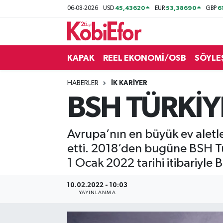
45,43620
53,38690
6
06-08-2026
USD
EUR
GBP
AKADEMİ
KAPAK
REEL EKONOMİ/OSB
SÖYLE
BİLİŞİM PANO
HABERLER
İK KARİYER
DESTEK-TEŞVİK
BSH TÜRKİ
ETKİNLİK
Avrupa’nın en büyük ev aletler
GÜNCEL
etti. 2018’den bugüne BSH Tü
1 Ocak 2022 tarihi itibariyle
HABERLER
10.02.2022 - 10:03
KAPAK
YAYINLANMA
OSB