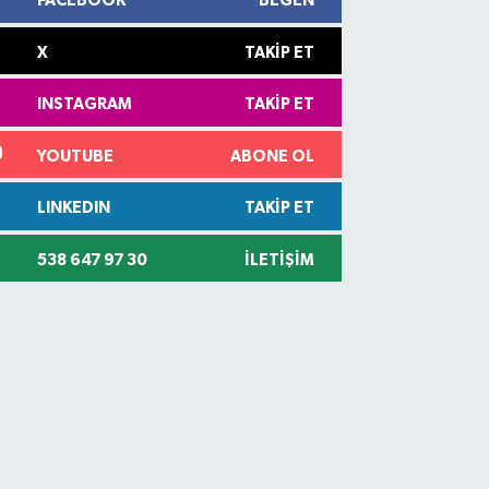
FACEBOOK
BEĞEN
X
TAKIP ET
INSTAGRAM
TAKIP ET
YOUTUBE
ABONE OL
LINKEDIN
TAKIP ET
538 647 97 30
İLETIŞIM