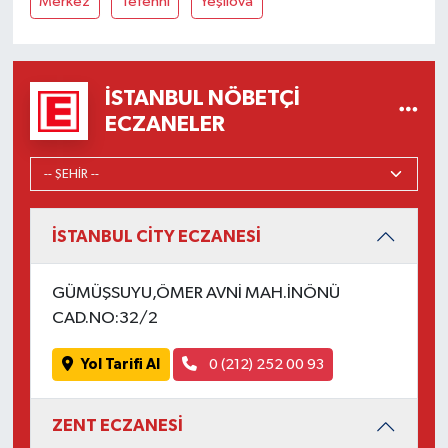
Merkez
Tefenni
Yeşilova
İSTANBUL NÖBETÇI
ECZANELER
İSTANBUL CİTY ECZANESİ
GÜMÜŞSUYU,ÖMER AVNİ MAH.İNÖNÜ
CAD.NO:32/2
Yol Tarifi Al
0 (212) 252 00 93
ZENT ECZANESİ