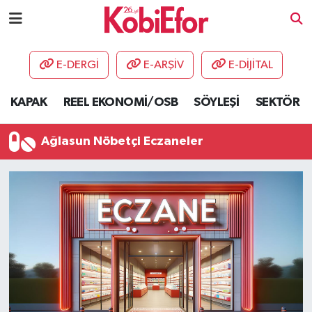
AKADEMİ
E-DERGİ
E-ARŞİV
E-DİJİTAL
BİLİŞİM PANO
KAPAK
REEL EKONOMİ/OSB
SÖYLEŞİ
SEKTÖR
DESTEK-TEŞVİK
Ağlasun Nöbetçi Eczaneler
ETKİNLİK
GÜNCEL
HABERLER
KAPAK
OSB