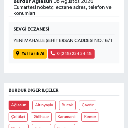
Burdur Ağlasun
08 Ağustos 2026
Cumartesi nöbetçi eczane adres, telefon ve
konumları
SEVGİ ECZANESİ
YENİ MAHALLE ŞEHİT ERSAN CADDESİ NO:16/1
Yol Tarifi Al
0 (248) 234 34 48
BURDUR DIĞER İLÇELER
Ağlasun
Altınyayla
Bucak
Çavdır
Çeltikçi
Gölhisar
Karamanlı
Kemer