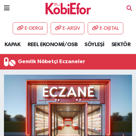
AKADEMİ
E-DERGİ
E-ARŞİV
E-DİJİTAL
BİLİŞİM PANO
KAPAK
REEL EKONOMİ/OSB
SÖYLEŞİ
SEKTÖR
DESTEK-TEŞVİK
Gemlik Nöbetçi Eczaneler
ETKİNLİK
GÜNCEL
HABERLER
KAPAK
OSB