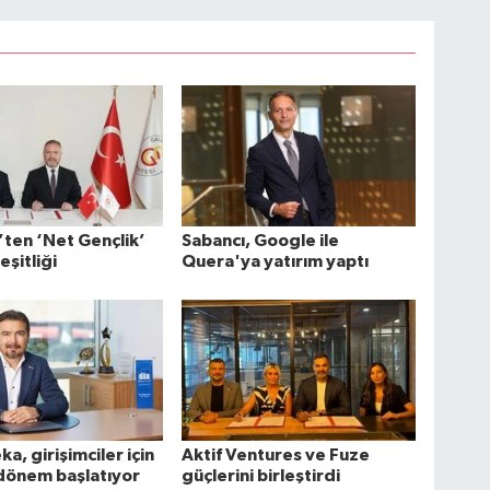
ten ‘Net Gençlik’
Sabancı, Google ile
 eşitliği
Quera'ya yatırım yaptı
a, girişimciler için
Aktif Ventures ve Fuze
 dönem başlatıyor
güçlerini birleştirdi