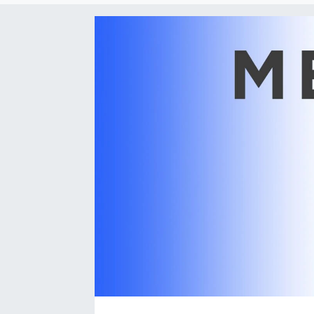
SEKTÖR
ŞİRKET PANO
SÖYLEŞİ
ÜLKE
YAŞAM