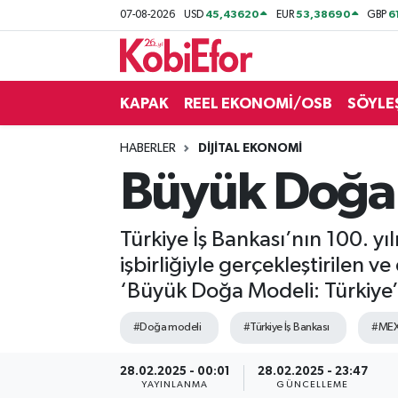
45,43620
53,38690
6
07-08-2026
USD
EUR
GBP
AKADEMİ
KAPAK
REEL EKONOMİ/OSB
SÖYLE
BİLİŞİM PANO
HABERLER
DİJİTAL EKONOMİ
DESTEK-TEŞVİK
Büyük Doğa 
ETKİNLİK
Türkiye İş Bankası’nın 100. y
GÜNCEL
işbirliğiyle gerçekleştirilen 
‘Büyük Doğa Modeli: Türkiye’
HABERLER
#Doğa modeli
#Türkiye İş Bankası
#ME
KAPAK
28.02.2025 - 00:01
28.02.2025 - 23:47
OSB
YAYINLANMA
GÜNCELLEME