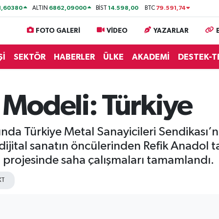
1,60380
6862,09000
14.598,00
79.591,74
ALTIN
BİST
BTC
FOTO GALERİ
VİDEO
YAZARLAR
Şİ
SEKTÖR
HABERLER
ÜLKE
AKADEMİ
DESTEK-T
Modeli: Türkiye
ılında Türkiye Metal Sanayicileri Sendikası
ve dijital sanatın öncülerinden Refik Anadol 
 projesinde saha çalışmaları tamamlandı.
XT