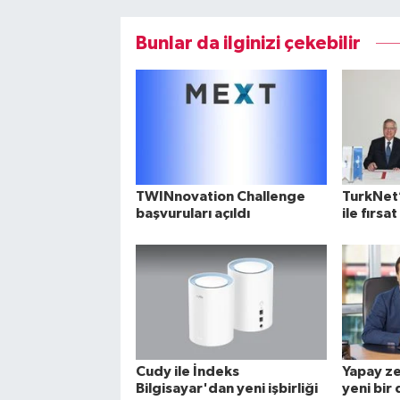
Bunlar da ilginizi çekebilir
TWINnovation Challenge
TurkNet’
başvuruları açıldı
ile fırsat
Cudy ile İndeks
Yapay zek
Bilgisayar'dan yeni işbirliği
yeni bir