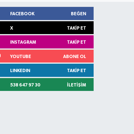
FACEBOOK
BEĞEN
X
TAKIP ET
INSTAGRAM
TAKIP ET
YOUTUBE
ABONE OL
LINKEDIN
TAKIP ET
538 647 97 30
İLETIŞIM