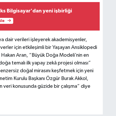
ks Bilgisayar'dan yeni işbirliği
üle
 dair verileri işleyerek akademisyenler,
verler için etkileşimli bir Yaşayan Ansiklopedi
ü Hakan Aran, “Büyük Doğa Modeli’nin en
doğa temalı ilk yapay zekâ projesi olması”
benzersiz doğal mirasını keşfetmek için yeni
netim Kurulu Başkanı Özgür Burak Akkol,
n veri konusunda güzide bir çalışma” diye