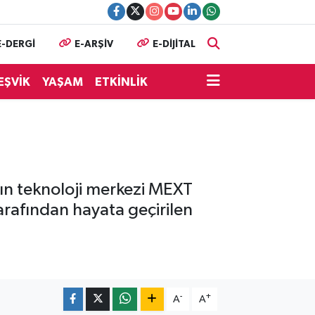
E-DERGİ
E-ARŞİV
E-DİJİTAL
EŞVİK
YAŞAM
ETKİNLİK
’nın teknoloji merkezi MEXT
tarafından hayata geçirilen
-
+
A
A