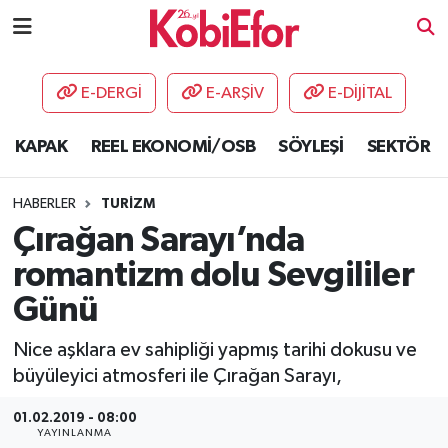
AKADEMİ
E-DERGİ
E-ARŞİV
E-DİJİTAL
BİLİŞİM PANO
KAPAK
REEL EKONOMİ/OSB
SÖYLEŞİ
SEKTÖR
DESTEK-TEŞVİK
HABERLER
TURİZM
ETKİNLİK
Çırağan Sarayı’nda
romantizm dolu Sevgililer
GÜNCEL
Günü
HABERLER
Nice aşklara ev sahipliği yapmış tarihi dokusu ve
büyüleyici atmosferi ile Çırağan Sarayı,
KAPAK
01.02.2019 - 08:00
OSB
YAYINLANMA