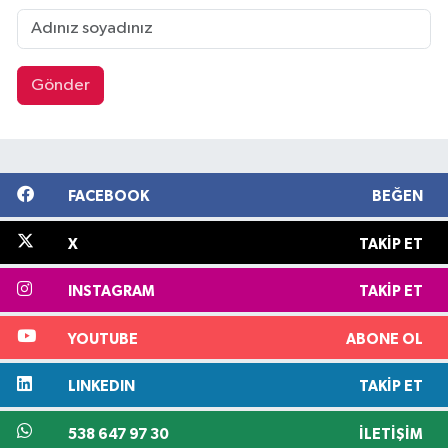
Gönder
FACEBOOK
BEĞEN
X
TAKIP ET
INSTAGRAM
TAKIP ET
YOUTUBE
ABONE OL
LINKEDIN
TAKIP ET
538 647 97 30
İLETIŞIM