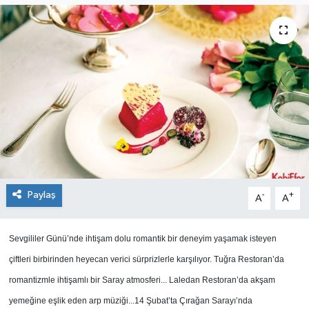
SEKTÖR
ŞİRKET PANO
SÖYLEŞİ
ÜLKE
YAŞAM
Paylaş
-
+
A
A
Sevgililer Günü’nde ihtişam dolu romantik bir deneyim yaşamak isteyen
çiftleri birbirinden heyecan verici sürprizlerle karşılıyor. Tuğra Restoran’da
romantizmle ihtişamlı bir Saray atmosferi... Laledan Restoran’da akşam
yemeğine eşlik eden arp müziği...14 Şubat’ta Çırağan Sarayı’nda