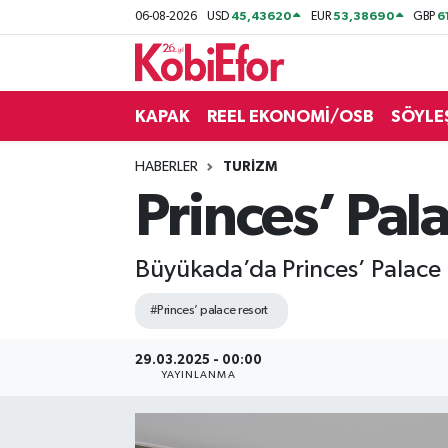
45,43620
53,38690
6
06-08-2026
USD
EUR
GBP
AKADEMİ
KAPAK
REEL EKONOMİ/OSB
SÖYLE
BİLİŞİM PANO
HABERLER
TURİZM
DESTEK-TEŞVİK
Princes’ Pal
ETKİNLİK
Büyükada’da Princes’ Palace R
GÜNCEL
#Princes’ palace resort
HABERLER
29.03.2025 - 00:00
YAYINLANMA
KAPAK
OSB