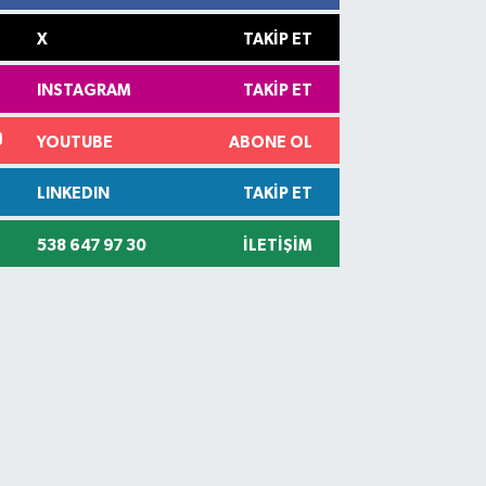
X
TAKIP ET
INSTAGRAM
TAKIP ET
YOUTUBE
ABONE OL
LINKEDIN
TAKIP ET
538 647 97 30
İLETIŞIM