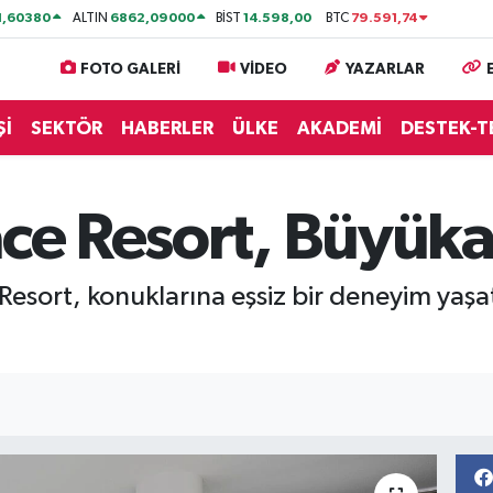
1,60380
6862,09000
14.598,00
79.591,74
ALTIN
BİST
BTC
FOTO GALERİ
VİDEO
YAZARLAR
Şİ
SEKTÖR
HABERLER
ÜLKE
AKADEMİ
DESTEK-T
ace Resort, Büyük
esort, konuklarına eşsiz bir deneyim yaşat