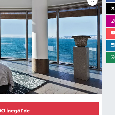
GO İnegöl’de