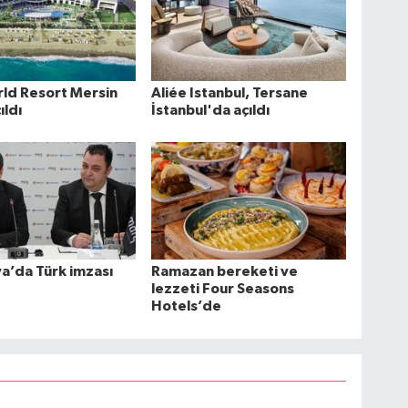
rld Resort Mersin
Aliée Istanbul, Tersane
ıldı
İstanbul'da açıldı
a’da Türk imzası
Ramazan bereketi ve
lezzeti Four Seasons
Hotels’de