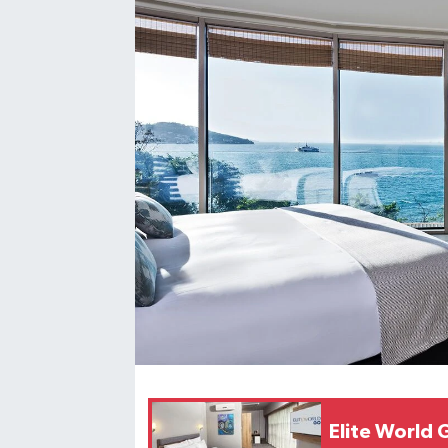
SEKTÖR
ŞİRKET PANO
SÖYLEŞİ
ÜLKE
YAŞAM
Elite World 