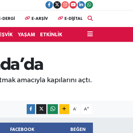
E-DERGİ
E-ARŞİV
E-DİJİTAL
EŞVİK
YAŞAM
ETKİNLİK
ada’da
mak amacıyla kapılarını açtı.
-
+
A
A
FACEBOOK
BEĞEN