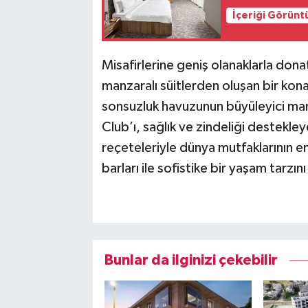
İçeriği Görünt
Misafirlerine geniş olanaklarla don
manzaralı süitlerden oluşan bir kon
sonsuzluk havuzunun büyüleyici man
Club’ı, sağlık ve zindeliği destekle
reçeteleriyle dünya mutfaklarının en
barları ile sofistike bir yaşam tarzın
Bunlar da ilginizi çekebilir