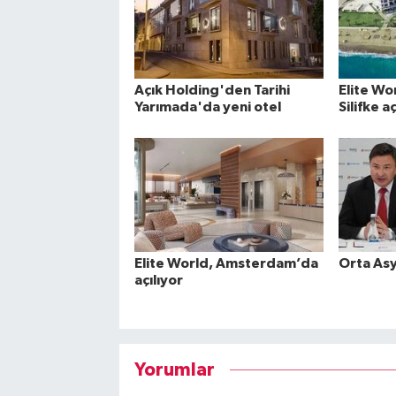
Açık Holding'den Tarihi
Elite Wo
Yarımada'da yeni otel
Silifke aç
Elite World, Amsterdam’da
Orta Asy
açılıyor
Yorumlar