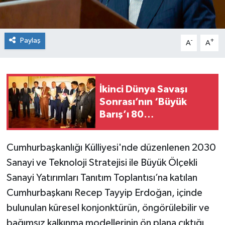
Paylaş
-
+
A
A
İkinci Dünya Savaşı
Sonrası’nın ‘Büyük
Barış’ı 80
yaşında; Marmara
Grubu Vakfı’nın Barış
Cumhurbaşkanlığı Külliyesi'nde düzenlenen 2030
Çalıştayı yapıldı
Sanayi ve Teknoloji Stratejisi ile Büyük Ölçekli
Sanayi Yatırımları Tanıtım Toplantısı’na katılan
Cumhurbaşkanı Recep Tayyip Erdoğan, içinde
bulunulan küresel konjonktürün, öngörülebilir ve
bağımsız kalkınma modellerinin ön plana çıktığı