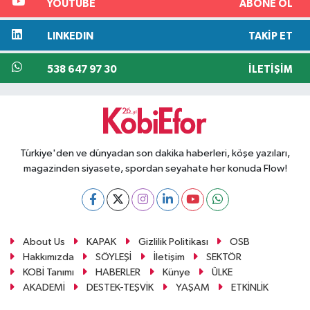
YOUTUBE
ABONE OL
LINKEDIN
TAKIP ET
538 647 97 30
İLETIŞIM
Türkiye'den ve dünyadan son dakika haberleri, köşe yazıları,
magazinden siyasete, spordan seyahate her konuda Flow!
About Us
KAPAK
Gizlilik Politikası
OSB
Hakkımızda
SÖYLEŞİ
İletişim
SEKTÖR
KOBİ Tanımı
HABERLER
Künye
ÜLKE
AKADEMİ
DESTEK-TEŞVİK
YAŞAM
ETKİNLİK