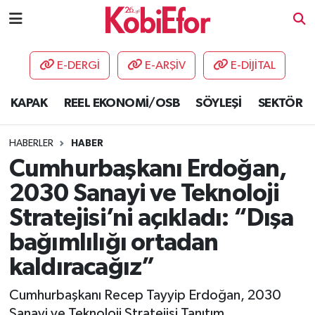
AKADEMİ
E-DERGİ
E-ARŞİV
E-DİJİTAL
BİLİŞİM PANO
KAPAK
REEL EKONOMİ/OSB
SÖYLEŞİ
SEKTÖR
DESTEK-TEŞVİK
HABERLER
HABER
ETKİNLİK
Cumhurbaşkanı Erdoğan,
2030 Sanayi ve Teknoloji
GÜNCEL
Stratejisi’ni açıkladı: “Dışa
HABERLER
bağımlılığı ortadan
kaldıracağız”
KAPAK
Cumhurbaşkanı Recep Tayyip Erdoğan, 2030
OSB
Sanayi ve Teknoloji Stratejisi Tanıtım