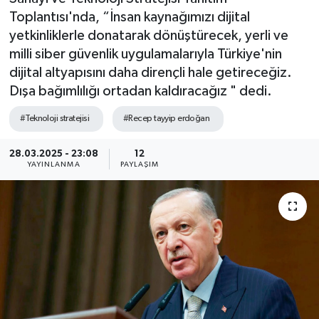
Toplantısı'nda, “İnsan kaynağımızı dijital
SEKTÖR
yetkinliklerle donatarak dönüştürecek, yerli ve
milli siber güvenlik uygulamalarıyla Türkiye'nin
ŞİRKET PANO
dijital altyapısını daha dirençli hale getireceğiz.
Dışa bağımlılığı ortadan kaldıracağız " dedi.
SÖYLEŞİ
#Teknoloji stratejisi
#Recep tayyip erdoğan
ÜLKE
28.03.2025 - 23:08
12
YAYINLANMA
PAYLAŞIM
YAŞAM