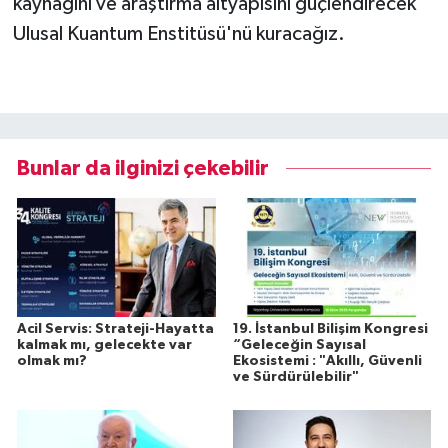
kaynağını ve araştırma altyapısını güçlendirecek
Ulusal Kuantum Enstitüsü'nü kuracağız.
Bunlar da ilginizi çekebilir
Acil Servis: Strateji-Hayatta
19. İstanbul Bilişim Kongresi
kalmak mı, gelecekte var
“Geleceğin Sayısal
olmak mı?
Ekosistemi : "Akıllı, Güvenli
ve Sürdürülebilir"