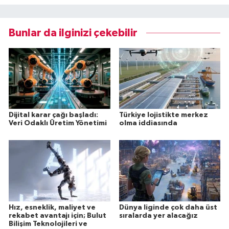
Bunlar da ilginizi çekebilir
Dijital karar çağı başladı:
Türkiye lojistikte merkez
Veri Odaklı Üretim Yönetimi
olma iddiasında
Hız, esneklik, maliyet ve
Dünya liginde çok daha üst
rekabet avantajı için; Bulut
sıralarda yer alacağız
Bilişim Teknolojileri ve