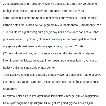
zeka, alçakgönüllülük, şeffaflık, vizyon ve amaç sahibi,
adil, atik ve becerikli,
değişimin temsilcisi olmak, çevreci, toplumsal sorunlara duyarlı,
sürdürülebilirlik ilkelerine bağlılık gibi özelliklerin yanı sıra ‘Dijital Liderlik’;
karbon nötr şirket olmak, 5G’ye geçmek, 6G’ye hazırlanmak, tamamen yüzde
100 bulutta ve dijitalleşmiş süreçler, yapay zeka destekli cobot, bot ve robot
gibi teknolojiler, büyük veri, blokzincir teknolojilerine hakimiyet, teknolojik
altyapı ve yetenekli insan yatırımı yapabilmek, Uzgörülü Yönder
(Yönetici+Lider) olmak, veri, insan ve çevre odaklı vizyonerlik, aksiyoner
liderlik, algoritmik tasarım yapabilmek, cesur, paylaşımcı, takım oyuncusu,
holistik bakış açışına sahip olmak demek.
Yenilikçilik ve girişimcilik, uzgörülü olmak, vizyoner bakış açısı, teknolojiye ve
insana sürekli yatırım yapmak ‘Dijital Liderlik’ için geleceğe koşmanın kritik
anahtarları.
Dünya’daki hızlı dijitalleşmeyi yakından takip etmek, hızlı gelişim ve değişimlere
hızla uyum sağlamak, işbirlikçi bir tutum, gelişmiş bir duygusal zeka, ‘Dijital