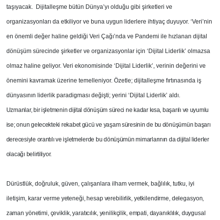
taşıyacak. Dijitalleşme bütün Dünya’yı olduğu gibi şirketleri ve
organizasyonları da etkiliyor ve buna uygun liderlere ihtiyaç duyuyor. ‘Veri’nin
en önemli değer haline geldiği Veri Çağı’nda ve Pandemi ile hızlanan dijital
dönüşüm sürecinde şirketler ve organizasyonlar için ‘Dijital Liderlik’ olmazsa
olmaz haline geliyor. Veri ekonomisinde ‘Dijital Liderlik’, verinin değerini ve
önemini kavramak üzerine temelleniyor. Özetle; dijitalleşme fırtınasında iş
dünyasının liderlik paradigması değişti; yerini ‘Dijital Liderlik’ aldı.
Uzmanlar, bir işletmenin dijital dönüşüm süreci ne kadar kısa, başarılı ve uyumlu
ise; onun gelecekteki rekabet gücü ve yaşam süresinin de bu dönüşümün başarı
derecesiyle orantılı ve işletmelerde bu dönüşümün mimarlarının da dijital liderler
olacağı belirtiliyor.
Dürüstlük, doğruluk, güven, çalışanlara ilham vermek, bağlılık, tutku, iyi
iletişim, karar verme
yeteneği, hesap verebilirlik, yetkilendirme, delegasyon,
zaman yönetimi, çeviklik, yaratıcılık, yenilikçilik, empati, dayanıklılık, duygusal