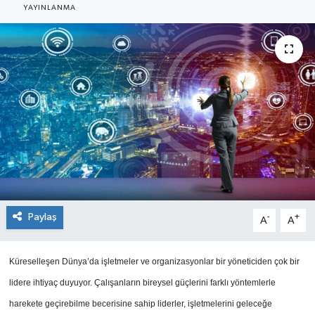
YAYINLANMA
SEKTÖR
ŞİRKET PANO
SÖYLEŞİ
ÜLKE
YAŞAM
Paylaş
-
+
A
A
Küreselleşen Dünya’da işletmeler ve organizasyonlar bir yöneticiden çok bir
lidere ihtiyaç duyuyor. Çalışanların bireysel güçlerini farklı yöntemlerle
harekete geçirebilme becerisine sahip liderler, işletmelerini geleceğe