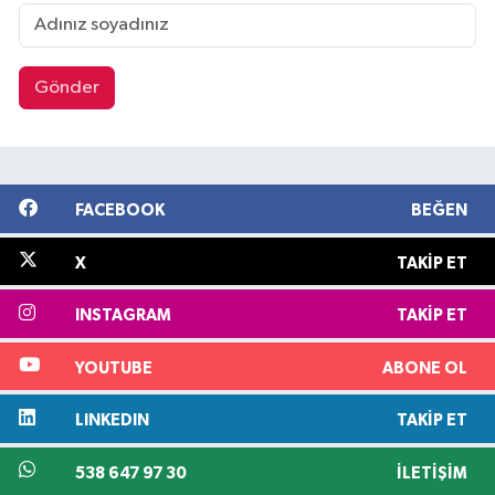
Gönder
FACEBOOK
BEĞEN
X
TAKIP ET
INSTAGRAM
TAKIP ET
YOUTUBE
ABONE OL
LINKEDIN
TAKIP ET
538 647 97 30
İLETIŞIM