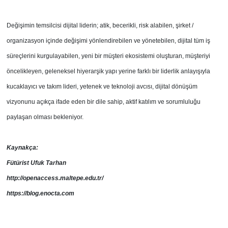
Değişimin temsilcisi dijital liderin; atik, becerikli, risk alabilen, şirket /
organizasyon içinde değişimi yönlendirebilen ve yönetebilen, dijital tüm iş
süreçlerini kurgulayabilen, yeni bir müşteri ekosistemi oluşturan, müşteriyi
öncelikleyen, geleneksel hiyerarşik yapı yerine farklı bir liderlik anlayışıyla
kucaklayıcı ve takım lideri, yetenek ve teknoloji avcısı, dijital dönüşüm
vizyonunu açıkça ifade eden bir dile sahip, aktif katılım ve sorumluluğu
paylaşan olması bekleniyor.
Kaynakça:
Fütürist Ufuk Tarhan
http://openaccess.maltepe.edu.tr/
https://blog.enocta.com