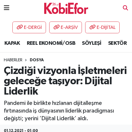
AKADEMİ
E-DERGİ
E-ARŞİV
E-DİJİTAL
BİLİŞİM PANO
KAPAK
REEL EKONOMİ/OSB
SÖYLEŞİ
SEKTÖR
DESTEK-TEŞVİK
HABERLER
DOSYA
ETKİNLİK
Çizdiği vizyonla İşletmeleri
geleceğe taşıyor: Dijital
GÜNCEL
Liderlik
HABERLER
Pandemi ile birlikte hızlanan dijitalleşme
fırtınasında iş dünyasının liderlik paradigması
KAPAK
değişti; yerini ‘Dijital Liderlik’ aldı.
OSB
01.12.2021 - 01:00