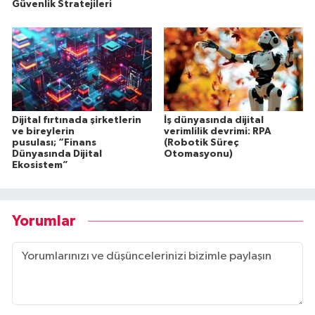
Güvenlik Stratejileri
Dijital fırtınada şirketlerin
İş dünyasında dijital
ve bireylerin
verimlilik devrimi: RPA
pusulası; “Finans
(Robotik Süreç
Dünyasında Dijital
Otomasyonu)
Ekosistem”
Yorumlar