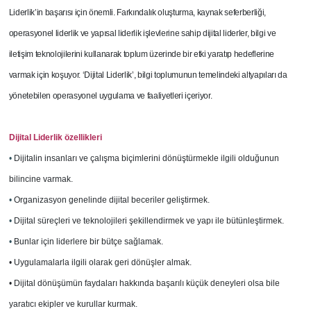
Liderlik’in başarısı için önemli. Farkındalık oluşturma, kaynak seferberliği,
operasyonel liderlik ve yapısal liderlik işlevlerine sahip dijital liderler, bilgi ve
iletişim teknolojilerini kullanarak toplum üzerinde bir etki yaratıp hedeflerine
varmak için koşuyor. ‘Dijital Liderlik’, bilgi toplumunun temelindeki altyapıları da
yönetebilen operasyonel uygulama ve faaliyetleri içeriyor.
Dijital Liderlik özellikleri
•
Dijitalin insanları ve çalışma biçimlerini dönüştürmekle ilgili olduğunun
bilincine varmak.
•
Organizasyon genelinde dijital beceriler geliştirmek.
•
Dijital süreçleri ve teknolojileri şekillendirmek ve yapı ile bütünleştirmek.
•
Bunlar için liderlere bir bütçe sağlamak.
• Uygulamalarla ilgili olarak geri dönüşler almak.
• Dijital dönüşümün faydaları hakkında başarılı küçük deneyleri olsa bile
yaratıcı ekipler ve kurullar kurmak.