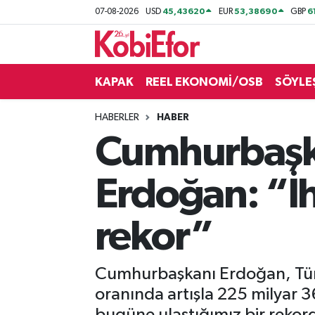
45,43620
53,38690
6
07-08-2026
USD
EUR
GBP
AKADEMİ
KAPAK
REEL EKONOMİ/OSB
SÖYLE
BİLİŞİM PANO
HABERLER
HABER
DESTEK-TEŞVİK
Cumhurbaşka
ETKİNLİK
Erdoğan: “İ
GÜNCEL
rekor”
HABERLER
KAPAK
Cumhurbaşkanı Erdoğan, Türki
oranında artışla 225 milyar 3
OSB
bugüne ulaştığımız bir rekor