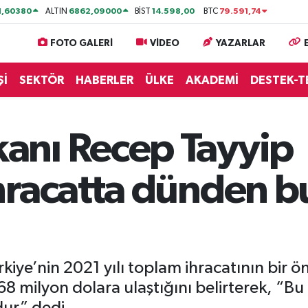
1,60380
6862,09000
14.598,00
79.591,74
ALTIN
BİST
BTC
FOTO GALERİ
VİDEO
YAZARLAR
Şİ
SEKTÖR
HABERLER
ÜLKE
AKADEMİ
DESTEK-T
nı Recep Tayyip
hracatta dünden b
ye’nin 2021 yılı toplam ihracatının bir ön
68 milyon dolara ulaştığını belirterek, “B
dur” dedi.