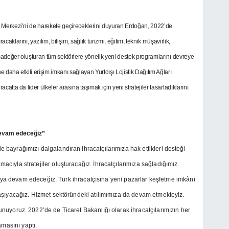
s Merkezi’ni de harekete geçireceklerini duyuran Erdoğan, 2022’de
acaklarını, yazılım, bilişim, sağlık turizmi, eğitim, teknik müşavirlik,
değer oluşturan tüm sektörlere yönelik yeni destek programlarını devreye
ne daha etkili erişim imkanı sağlayan Yurtdışı Lojistik Dağıtım Ağları
acatta da lider ülkeler arasına taşımak için yeni stratejiler tasarladıklarını
devam edeceğiz”
bayrağımızı dalgalandıran ihracatçılarımıza hak ettikleri desteği
cıyla stratejiler oluşturacağız. İhracatçılarımıza sağladığımız
ırmaya devam edeceğiz. Türk ihracatçısına yeni pazarlar keşfetme imkânı
aşıyacağız. Hizmet sektöründeki atılımımıza da devam etmekteyiz.
nuyoruz. 2022’de de Ticaret Bakanlığı olarak ihracatçılarımızın her
masını yaptı.