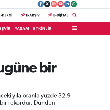
E-DERGİ
E-ARŞİV
E-DİJİTAL
EŞVİK
YAŞAM
ETKİNLİK
ugüne bir
ceki yıla oranla yüzde 32.9
u bir rekordur. Dünden