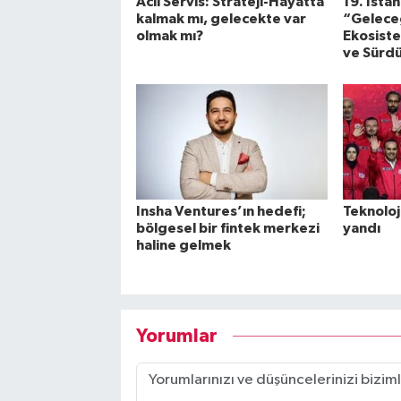
Acil Servis: Strateji-Hayatta
19. İsta
kalmak mı, gelecekte var
“Geleceğ
olmak mı?
Ekosistem
ve Sürdü
Insha Ventures’ın hedefi;
Teknoloj
bölgesel bir fintek merkezi
yandı
haline gelmek
Yorumlar