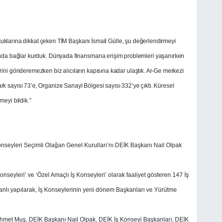
 tuttuklarına dikkat çeken TİM Başkanı İsmail Gülle, şu değerlendirmeyi
asında bağlar kurduk. Dünyada finansmana erişim problemleri yaşanırken
erini gönderemezken biz alıcıların kapısına kadar ulaştık. Ar-Ge merkezi
rk sayısı 73’e, Organize Sanayi Bölgesi sayısı 332’ye çıktı. Küresel
meyi bildik.”
Konseyleri Seçimli Olağan Genel Kurulları’nı DEİK Başkanı Nail Olpak
ş Konseyleri’ ve ‘Özel Amaçlı İş Konseyleri’ olarak faaliyet gösteren 147 İş
nlı yapılarak, İş Konseylerinin yeni dönem Başkanları ve Yürütme
hmet Muş, DEİK Başkanı Nail Olpak, DEİK İş Konseyi Başkanları, DEİK