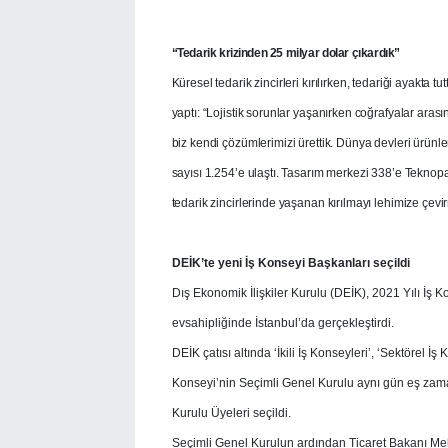
“Tedarik krizinden 25 milyar dolar çıkardık”
Küresel tedarik zincirleri kırılırken, tedariği ayakta
yaptı: “Lojistik sorunlar yaşanırken coğrafyalar ar
biz kendi çözümlerimizi ürettik. Dünya devleri ürünl
sayısı 1.254’e ulaştı. Tasarım merkezi 338’e Teknopa
tedarik zincirlerinde yaşanan kırılmayı lehimize çevir
DEİK’te yeni İş Konseyi Başkanları seçildi
Dış Ekonomik İlişkiler Kurulu (DEİK), 2021 Yılı İş 
evsahipliğinde İstanbul’da gerçekleştirdi.
DEİK çatısı altında ‘İkili İş Konseyleri’, ‘Sektörel İ
Konseyi’nin Seçimli Genel Kurulu aynı gün eş zama
Kurulu Üyeleri seçildi.
Seçimli Genel Kurulun ardından Ticaret Bakanı Me