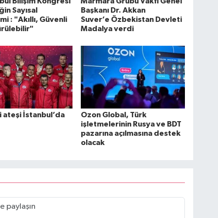
nbul Bilişim Kongresi
Marmara Grubu Vakfı Genel
in Sayısal
Başkanı Dr. Akkan
i : "Akıllı, Güvenli
Suver’e Özbekistan Devleti
rülebilir"
Madalya verdi
i ateşi İstanbul’da
Ozon Global, Türk
işletmelerinin Rusya ve BDT
pazarına açılmasına destek
olacak