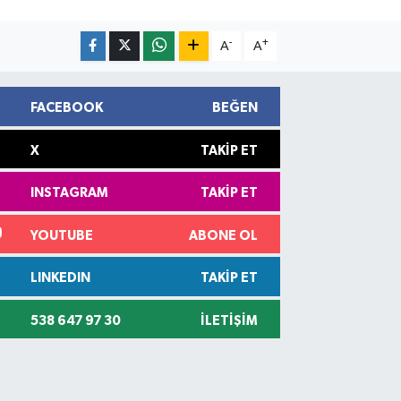
-
+
A
A
FACEBOOK
BEĞEN
X
TAKIP ET
INSTAGRAM
TAKIP ET
YOUTUBE
ABONE OL
LINKEDIN
TAKIP ET
538 647 97 30
İLETIŞIM