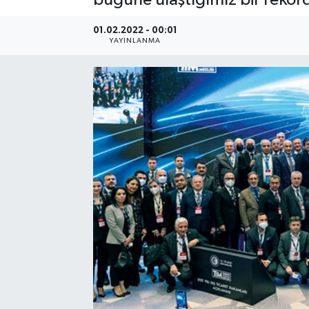
SEKTÖR
01.02.2022 - 00:01
YAYINLANMA
ŞİRKET PANO
SÖYLEŞİ
ÜLKE
YAŞAM