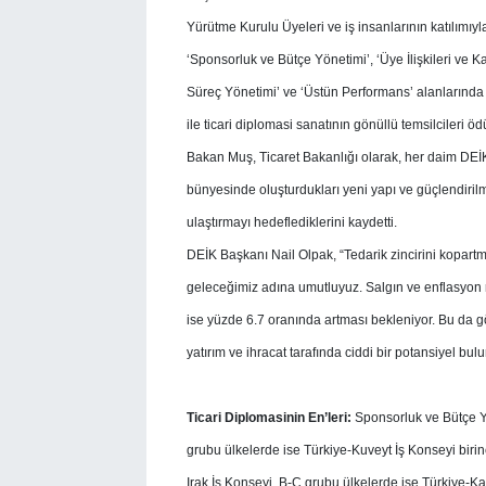
Yürütme Kurulu Üyeleri ve iş insanlarının katılımı
‘Sponsorluk ve Bütçe Yönetimi’, ‘Üye İlişkileri ve K
Süreç Yönetimi’ ve ‘Üstün Performans’ alanlarında ge
ile ticari diplomasi sanatının gönüllü temsilcileri ödü
Bakan Muş, Ticaret Bakanlığı olarak, her daim DEİK
bünyesinde oluşturdukları yeni yapı ve güçlendirilm
ulaştırmayı hedeflediklerini kaydetti.
DEİK Başkanı Nail Olpak, “Tedarik zincirini kopart
geleceğimiz adına umutluyuz. Salgın ve enflasyon r
ise yüzde 6.7 oranında artması bekleniyor. Bu da gös
yatırım ve ihracat tarafında ciddi bir potansiyel bul
Ticari Diplomasinin En’leri:
Sponsorluk ve Bütçe Y
grubu ülkelerde ise Türkiye-Kuveyt İş Konseyi birinc
Irak İş Konseyi, B-C grubu ülkelerde ise Türkiye-K