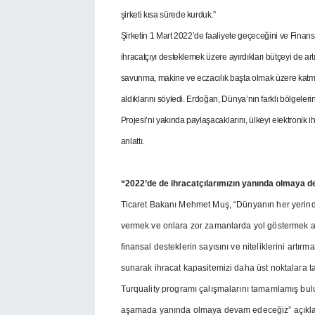
şirketi kısa sürede kurduk.”
Şirketin 1 Mart 2022’de faaliyete geçeceğini ve Finan
ihracatçıyı desteklemek üzere ayırdıkları bütçeyi de artır
savunma, makine ve eczacılık başta olmak üzere katma
aldıklarını söyledi. Erdoğan, Dünya’nın farklı bölgeleri
Projesi’ni yakında paylaşacaklarını, ülkeyi elektronik ihr
anlattı.
“2022’de de ihracatçılarımızın yanında olmaya 
Ticaret Bakanı Mehmet Muş, “Dünyanın her yerinde 
vermek ve onlara zor zamanlarda yol göstermek ama
finansal desteklerin sayısını ve niteliklerini art
sunarak ihracat kapasitemizi daha üst noktalara t
Turquality programı çalışmalarını tamamlamış bulu
aşamada yanında olmaya devam edeceğiz” açıkla