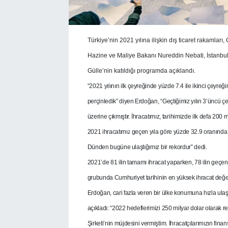
T
ürkiye’nin 2021 yılına ilişkin dış ticaret rakam
Hazine ve Maliye Bakanı Nureddin Nebati, İstanbul Va
Gülle’nin katıldığı programda açıklandı.
“2021 yılının ilk çeyreğinde yüzde 7.4 ile ikinci çey
perçinledik” diyen Erdoğan, “Geçtiğimiz yılın 3’üncü çey
üzerine çıkmıştır. İhracatımız, tarihimizde ilk defa 200
2021 ihracatımız geçen yıla göre yüzde 32.9 oranında a
Dünden bugüne ulaştığımız bir rekordur” dedi.
2021’de 81 ilin tamamı ihracat yaparken, 78 ilin geçen y
grubunda Cumhuriyet tarihinin en yüksek ihracat değerle
Erdoğan, cari fazla veren bir ülke konumuna hızla ulaş
açıkladı: “2022 hedeflerimizi 250 milyar dolar olarak 
Şirketi’nin müjdesini vermiştim. İhracatçılarımızın fin