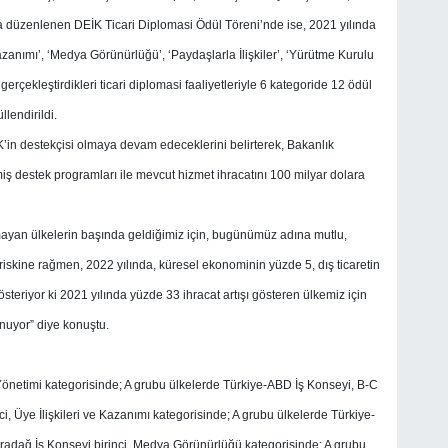
yla düzenlenen DEİK Ticari Diplomasi Ödül Töreni’nde ise, 2021 yılında
azanımı’, ‘Medya Görünürlüğü’, ‘Paydaşlarla İlişkiler’, ‘Yürütme Kurulu
rçekleştirdikleri ticari diplomasi faaliyetleriyle 6 kategoride 12 ödül
llendirildi.
’in destekçisi olmaya devam edeceklerini belirterek, Bakanlık
iş destek programları ile mevcut hizmet ihracatını 100 milyar dolara
mayan ülkelerin başında geldiğimiz için, bugünümüz adına mutlu,
iskine rağmen, 2022 yılında, küresel ekonominin yüzde 5, dış ticaretin
teriyor ki 2021 yılında yüzde 33 ihracat artışı gösteren ülkemiz için
unuyor” diye konuştu.
önetimi kategorisinde; A grubu ülkelerde Türkiye-ABD İş Konseyi, B-C
i, Üye İlişkileri ve Kazanımı kategorisinde; A grubu ülkelerde Türkiye-
aradağ İş Konseyi birinci, Medya Görünürlüğü kategorisinde; A grubu