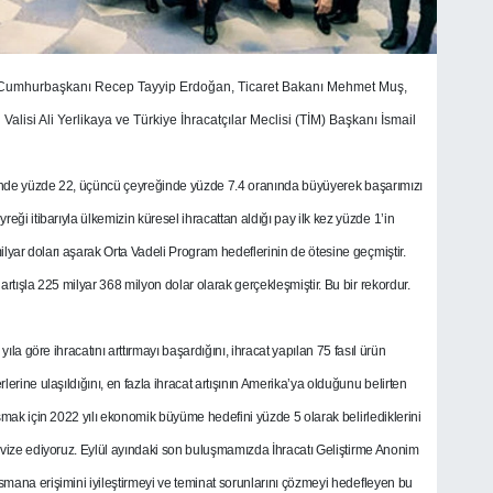
ları, Cumhurbaşkanı Recep Tayyip Erdoğan, Ticaret Bakanı Mehmet Muş,
lisi Ali Yerlikaya ve Türkiye İhracatçılar Meclisi (TİM) Başkanı İsmail
reğinde yüzde 22, üçüncü çeyreğinde yüzde 7.4 oranında büyüyerek başarımızı
reği itibarıyla ülkemizin küresel ihracattan aldığı pay ilk kez yüzde 1’in
 milyar doları aşarak Orta Vadeli Program hedeflerinin de ötesine geçmiştir.
rtışla 225 milyar 368 milyon dolar olarak gerçekleşmiştir. Bu bir rekordur.
ıla göre ihracatını arttırmayı başardığını, ihracat yapılan 75 fasıl ürün
rine ulaşıldığını, en fazla ihracat artışının Amerika’ya olduğunu belirten
mak için 2022 yılı ekonomik büyüme hedefini yüzde 5 olarak belirlediklerini
revize ediyoruz. Eylül ayındaki son buluşmamızda İhracatı Geliştirme Anonim
ansmana erişimini iyileştirmeyi ve teminat sorunlarını çözmeyi hedefleyen bu