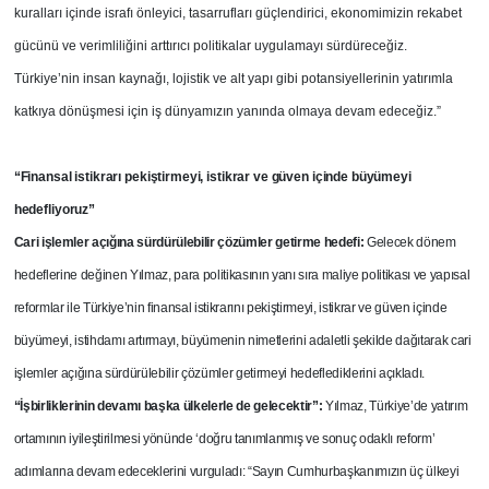
kuralları içinde israfı önleyici, tasarrufları güçlendirici, ekonomimizin rekabet
gücünü ve verimliliğini arttırıcı politikalar uygulamayı sürdüreceğiz.
Türkiye’nin insan kaynağı, lojistik ve alt yapı gibi potansiyellerinin yatırımla
katkıya dönüşmesi için iş dünyamızın yanında olmaya devam edeceğiz.”
“Finansal istikrarı pekiştirmeyi, istikrar ve güven içinde büyümeyi
hedefliyoruz”
Cari işlemler açığına sürdürülebilir çözümler getirme hedefi:
Gelecek dönem
hedeflerine değinen Yılmaz, para politikasının yanı sıra maliye politikası ve yapısal
reformlar ile Türkiye’nin finansal istikrarını pekiştirmeyi, istikrar ve güven içinde
büyümeyi, istihdamı artırmayı, büyümenin nimetlerini adaletli şekilde dağıtarak cari
işlemler açığına sürdürülebilir çözümler getirmeyi hedeflediklerini açıkladı.
“İşbirliklerinin devamı başka ülkelerle de gelecektir”:
Yılmaz, Türkiye’de yatırım
ortamının iyileştirilmesi yönünde ‘doğru tanımlanmış ve sonuç odaklı reform’
adımlarına devam edeceklerini vurguladı: “Sayın Cumhurbaşkanımızın üç ülkeyi