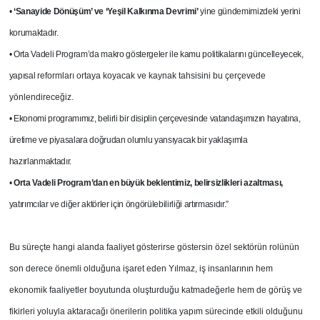
•
‘Sanayide Dönüşüm’ ve ‘Yeşil Kalkınma Devrimi’
yine gündemimizdeki yerini
korumaktadır.
• Orta Vadeli Program’da makro göstergeler ile kamu politikalarını güncelleyecek,
yapısal
reformları ortaya koyacak ve kaynak tahsisini bu çerçevede
yönlendireceğiz.
• Ekonomi programımız, belirli bir disiplin çerçevesinde vatandaşımızın hayatına,
üretime ve piyasalara doğrudan olumlu yansıyacak bir yaklaşımla
hazırlanmaktadır.
•
Orta Vadeli Program’dan en büyük beklentimiz, belirsizlikleri azaltması,
yatırımcılar ve diğer aktörler için öngörülebilirliği artırmasıdır.”
Bu süreçte hangi alanda faaliyet gösterirse göstersin özel sektörün rolünün
son derece önemli olduğuna işaret eden Yılmaz, iş insanlarının hem
ekonomik faaliyetler boyutunda oluşturduğu katmadeğerle hem de görüş ve
fikirleri yoluyla aktaracağı önerilerin politika yapım sürecinde etkili olduğunu