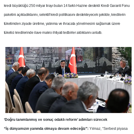
kredi büyüklüğü 250 milyar lirayı bulan 14 farklı Hazine destekli Kredi Garanti Fonu
paketini açıkladıklarını, selektif kredi politikasını destekleyecek şekilde, kredilerin
tüketimden ziyade üretime, yatırıma ve ihracata yönelmesini sağlamak üzere
tüketici kredilerinde ilave makro ihtiyati tedbirler aldıklarını anlattı.
‘Doğru tanımlanmış ve sonuç odaklı reform’ adımları sürecek
“İş dünyamızın yanında olmaya devam edeceğiz”:
Yılmaz, “Serbest piyasa