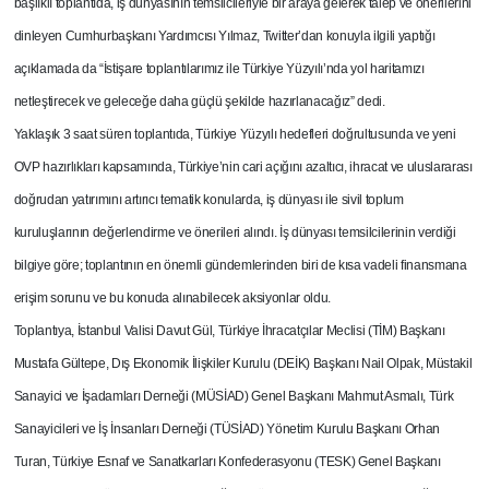
başlıklı toplantıda, iş dünyasının temsilcileriyle bir araya gelerek talep ve önerilerini
dinleyen Cumhurbaşkanı Yardımcısı Yılmaz, Twitter’dan konuyla ilgili yaptığı
açıklamada da “İstişare toplantılarımız ile Türkiye Yüzyılı’nda yol haritamızı
netleştirecek ve geleceğe daha güçlü şekilde hazırlanacağız” dedi.
Yaklaşık 3 saat süren toplantıda, Türkiye Yüzyılı hedefleri doğrultusunda ve yeni
OVP hazırlıkları kapsamında, Türkiye’nin cari açığını azaltıcı, ihracat ve uluslararası
doğrudan yatırımını artırıcı tematik konularda, iş dünyası ile sivil toplum
kuruluşlarının değerlendirme ve önerileri alındı. İş dünyası temsilcilerinin verdiği
bilgiye göre; toplantının en önemli gündemlerinden biri de kısa vadeli finansmana
erişim sorunu ve bu konuda alınabilecek aksiyonlar oldu.
Toplantıya, İstanbul Valisi Davut Gül, Türkiye İhracatçılar Meclisi (TİM) Başkanı
Mustafa Gültepe, Dış Ekonomik İlişkiler Kurulu (DEİK) Başkanı Nail Olpak, Müstakil
Sanayici ve İşadamları Derneği (MÜSİAD) Genel Başkanı Mahmut Asmalı, Türk
Sanayicileri ve İş İnsanları Derneği (TÜSİAD) Yönetim Kurulu Başkanı Orhan
Turan, Türkiye Esnaf ve Sanatkarları Konfederasyonu (TESK) Genel Başkanı