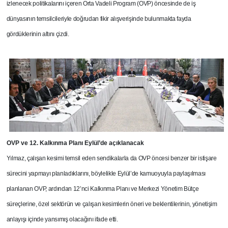
izlenecek politikalarını içeren Orta Vadeli Program (OVP) öncesinde de iş
dünyasının temsilcileriyle doğrudan fikir alışverişinde bulunmakta fayda
gördüklerinin altını çizdi.
OVP ve 12. Kalkınma Planı Eylül’de açıklanacak
Yılmaz, çalışan kesimi temsil eden sendikalarla da OVP öncesi benzer bir istişare
sürecini yapmayı planladıklarını, böylelikle Eylül’de kamuoyuyla paylaşılması
planlanan OVP, ardından 12’nci Kalkınma Planı ve Merkezi Yönetim Bütçe
süreçlerine, özel sektörün ve çalışan kesimlerin öneri ve beklentilerinin, yönetişim
anlayışı içinde yansımış olacağını ifade etti.