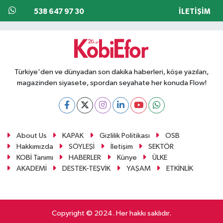
538 647 97 30
İLETIŞIM
Türkiye'den ve dünyadan son dakika haberleri, köşe yazıları,
magazinden siyasete, spordan seyahate her konuda Flow!
About Us
KAPAK
Gizlilik Politikası
OSB
Hakkımızda
SÖYLEŞİ
İletişim
SEKTÖR
KOBİ Tanımı
HABERLER
Künye
ÜLKE
AKADEMİ
DESTEK-TEŞVİK
YAŞAM
ETKİNLİK
Copyright © 2024. Her hakkı saklıdır.