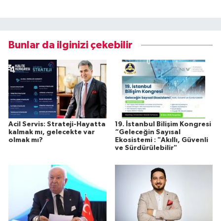
Bunlar da ilginizi çekebilir
Acil Servis: Strateji-Hayatta
19. İstanbul Bilişim Kongresi
kalmak mı, gelecekte var
“Geleceğin Sayısal
olmak mı?
Ekosistemi : "Akıllı, Güvenli
ve Sürdürülebilir"