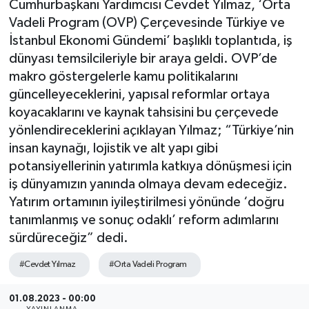
Cumhurbaşkanı Yardımcısı Cevdet Yılmaz, ‘Orta
Vadeli Program (OVP) Çerçevesinde Türkiye ve
SEKTÖR
İstanbul Ekonomi Gündemi’ başlıklı toplantıda, iş
dünyası temsilcileriyle bir araya geldi. OVP’de
ŞİRKET PANO
makro göstergelerle kamu politikalarını
güncelleyeceklerini, yapısal reformlar ortaya
SÖYLEŞİ
koyacaklarını ve kaynak tahsisini bu çerçevede
yönlendireceklerini açıklayan Yılmaz; “Türkiye’nin
ÜLKE
insan kaynağı, lojistik ve alt yapı gibi
potansiyellerinin yatırımla katkıya dönüşmesi için
YAŞAM
iş dünyamızın yanında olmaya devam edeceğiz.
Yatırım ortamının iyileştirilmesi yönünde ‘doğru
tanımlanmış ve sonuç odaklı’ reform adımlarını
sürdüreceğiz” dedi.
#Cevdet Yılmaz
#Orta Vadeli Program
01.08.2023 - 00:00