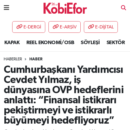
AKADEMİ
E-DERGİ
E-ARŞİV
E-DİJİTAL
BİLİŞİM PANO
KAPAK
REEL EKONOMİ/OSB
SÖYLEŞİ
SEKTÖR
DESTEK-TEŞVİK
HABERLER
HABER
ETKİNLİK
Cumhurbaşkanı Yardımcısı
Cevdet Yılmaz, iş
GÜNCEL
dünyasına OVP hedeflerini
HABERLER
anlattı: “Finansal istikrarı
pekiştirmeyi ve istikrarlı
KAPAK
büyümeyi hedefliyoruz”
OSB