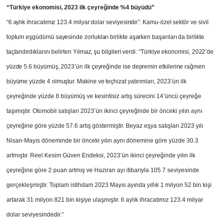
“Türkiye ekonomisi, 2023 ilk çeyreğinde %4 büyüdü”
“6 aylık ihracatımız 123.4 milyar dolar seviyesinde”: Kamu-özel sektör ve sivil
toplum eşgüdümü sayesinde zorlukları birlikte aşarken başarıları da birlikte
taçlandırdıklarını belirten Yılmaz, şu bilgileri verdi: “Türkiye ekonomisi, 2022’de
yüzde 5.6 büyümüş, 2023’ün ilk çeyreğinde ise depremin etkilerine rağmen
büyüme yüzde 4 olmuştur. Makine ve
teçhizat yatırımları, 2023’ün ilk
çeyreğinde yüzde 8 büyümüş ve kesintisiz artış sürecini 14’üncü çeyreğe
taşımıştır. Otomobil satışları 2023’ün ikinci çeyreğinde bir önceki yılın aynı
çeyreğine göre yüzde 57.6 artış göstermiştir. Beyaz eşya satışları 2023 yılı
Nisan-Mayıs döneminde bir önceki yılın aynı dönemine göre yüzde 30.3
artmıştır. Reel Kesim Güven Endeksi, 2023’ün ikinci çeyreğinde yılın ilk
çeyreğine göre 2 puan artmış ve Haziran ayı itibarıyla 105.7 seviyesinde
gerçekleşmiştir. Toplam istihdam 2023 Mayıs ayında yıllık 1 milyon 52 bin kişi
artarak 31 milyon 821 bin kişiye ulaşmıştır. 6 aylık ihracatımız 123.4 milyar
dolar seviyesindedir.”