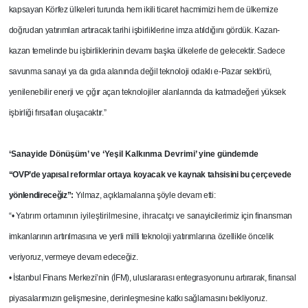
kapsayan Körfez ülkeleri turunda hem ikili ticaret hacmimizi hem de ülkemize
doğrudan yatırımları artıracak tarihi işbirliklerine imza atıldığını gördük. Kazan-
kazan temelinde bu işbirliklerinin devamı başka ülkelerle de gelecektir. Sadece
savunma sanayi ya da gıda alanında değil teknoloji odaklı e-Pazar sektörü,
yenilenebilir enerji ve çığır açan teknolojiler alanlarında da katmadeğeri yüksek
işbirliği fırsatları oluşacaktır.”
‘Sanayide Dönüşüm’ ve ‘Yeşil Kalkınma Devrimi’ yine gündemde
“OVP’de yapısal reformlar ortaya koyacak ve kaynak tahsisini bu çerçevede
yönlendireceğiz”:
Yılmaz, açıklamalarına şöyle devam etti:
“
•
Yatırım ortamının iyileştirilmesine, ihracatçı ve
sanayicilerimiz için finansman
imkanlarının artırılmasına ve yerli milli teknoloji yatırımlarına özellikle öncelik
veriyoruz, vermeye devam edeceğiz.
• İstanbul Finans Merkezi’nin (İFM), uluslararası entegrasyonunu artırarak, finansal
piyasalarımızın gelişmesine, derinleşmesine katkı sağlamasını bekliyoruz.