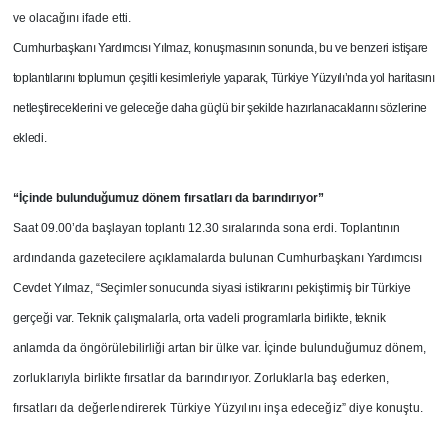
ve olacağını ifade etti.
Cumhurbaşkanı Yardımcısı Yılmaz, konuşmasının sonunda, bu ve benzeri istişare
toplantılarını toplumun çeşitli kesimleriyle yaparak, Türkiye Yüzyılı’nda yol haritasını
netleştireceklerini ve geleceğe daha güçlü bir şekilde hazırlanacaklarını sözlerine
ekledi.
“İçinde bulunduğumuz dönem fırsatları da barındırıyor”
Saat 09.00’da başlayan toplantı 12.30 sıralarında sona erdi. Toplantının
ardındanda gazetecilere açıklamalarda bulunan Cumhurbaşkanı
Yardımcısı
Cevdet Yılmaz, “Seçimler sonucunda siyasi istikrarını pekiştirmiş bir Türkiye
gerçeği var. Teknik çalışmalarla, orta vadeli programlarla birlikte, teknik
anlamda
da öngörülebilirliği artan bir ülke var. İçinde bulunduğumuz dönem,
zorluklarıyla birlikte fırsatlar da barındırıyor. Zorluklarla baş ederken,
fırsatları da değerlendirerek Türkiye Yüzyılını inşa edeceğiz” diye konuştu.