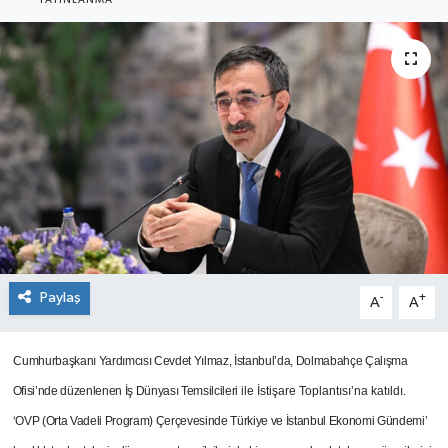
YAYINLANMA
Paylaş
-
+
A
A
C
umhurbaşkanı Yardımcısı Cevdet Yılmaz, İstanbul’da, Dolmabahçe Çalışma
Ofisi’nde düzenlenen İş Dünyası Temsilcileri
ile İstişare Toplantısı’na katıldı.
‘OVP (Orta Vadeli Program) Çerçevesinde Türkiye ve İstanbul Ekonomi Gündemi’