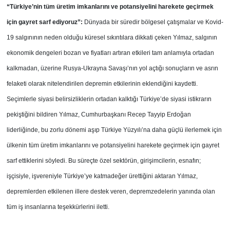
“Türkiye’nin tüm üretim imkanlarını ve potansiyelini harekete geçirmek
için gayret sarf ediyoruz”:
Dünyada bir süredir bölgesel çatışmalar ve Kovid-
19 salgınının neden olduğu küresel sıkıntılara dikkati çeken Yılmaz, salgının
ekonomik dengeleri bozan ve fiyatları artıran etkileri tam anlamıyla ortadan
kalkmadan, üzerine Rusya-Ukrayna Savaşı’nın yol açtığı sonuçların ve asrın
felaketi olarak nitelendirilen depremin etkilerinin eklendiğini kaydetti.
Seçimlerle siyasi belirsizliklerin ortadan kalktığı Türkiye’de siyasi istikrarın
pekiştiğini bildiren Yılmaz, Cumhurbaşkanı Recep Tayyip Erdoğan
liderliğinde, bu zorlu dönemi aşıp Türkiye Yüzyılı’na daha güçlü ilerlemek için
ülkenin tüm üretim imkanlarını ve potansiyelini harekete geçirmek için gayret
sarf ettiklerini söyledi. Bu süreçte özel sektörün, girişimcilerin, esnafın;
işçisiyle, işvereniyle Türkiye’ye katmadeğer ürettiğini aktaran Yılmaz,
depremlerden etkilenen illere destek veren, depremzedelerin yanında olan
tüm iş insanlarına teşekkürlerini iletti.