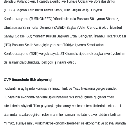
Bendevi Palandöken, Ticaret Bakanlığı ve Türkiye Odalar ve Borsalar Birliği
(TOBB) Başkan Yardımcısı Tamer Kıran, Türk Girişim ve İş Dünyası
Konfederasyonu (TÜRKONFED) Yönetim Kurulu Başkanı Süleyman Sönmez,
Uluslararası Yatırımcılar Derneği (YASED) Başkan Vekili Cengiz Eroldu, İstanbul
Sanayi Odası (İSO) Yönetim Kurulu Başkanı Erdal Bahçıvan, İstanbul Ticaret Odası
(İTO) Başkanı Şekib Avdagiç’in yanı sıra Türkiye İşveren Sendikaları
Konfederasyonu (TİSK) ve çok sayıda STK temsilcisi, dernek başkanı ve üyelerinin
de aralarında bulunduğu pek çok iş insanı katıldı.
OVP öncesinde fikir alışverişi
Toplantının açılışında konuşan Yılmaz, Türkiye Yüzyılı vizyonu çerçevesinde,
Türkiye’nin ekonomik yapısını, iş dünyasıyla fikir birliği içinde güçlendirmek
istediklerini söyledi. Tüm paydaşlarıyla sanayi ve ticaret temsilcilerinin, ekonomi
alanında hayata geçirilen reformların her zaman mutfağında yer aldığını belirten
Yılmaz, Türkiye’nin 3 yıllık makroekonomik hedefleri ile ekonomik ve sosyal alanda