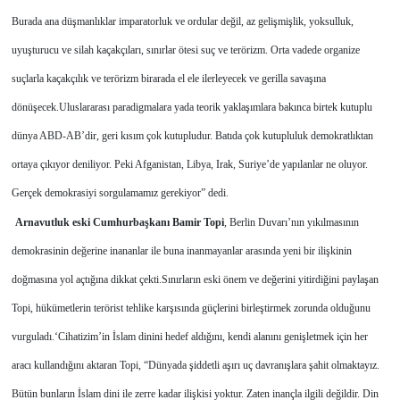
Burada ana düşmanlıklar imparatorluk ve ordular değil, az gelişmişlik, yoksulluk,
uyuşturucu ve silah kaçakçıları, sınırlar ötesi suç ve terörizm. Orta vadede organize
suçlarla kaçakçılık ve terörizm birarada el ele ilerleyecek ve gerilla savaşına
dönüşecek.
Uluslararası paradigmalara yada teorik yaklaşımlara bakınca birtek kutuplu
dünya ABD-AB’dir, geri kısım çok kutupludur. Batıda çok kutupluluk demokratlıktan
ortaya çıkıyor deniliyor. Peki Afganistan, Libya, Irak, Suriye’de yapılanlar ne oluyor.
Gerçek demokrasiyi sorgulamamız gerekiyor” dedi.
Arnavutluk eski Cumhurbaşkanı Bamir Topi
, Berlin Duvarı’nın yıkılmasının
demokrasinin değerine inananlar ile buna inanmayanlar arasında yeni bir ilişkinin
doğmasına yol açtığına dikkat çekti.
Sınırların eski önem ve değerini yitirdiğini paylaşan
Topi, hükümetlerin terörist tehlike karşısında güçlerini birleştirmek zorunda olduğunu
vurguladı.
‘Cihatizim’in İslam dinini hedef aldığını, kendi alanını genişletmek için her
aracı kullandığını aktaran Topi, “Dünyada şiddetli aşırı uç davranışlara şahit olmaktayız.
Bütün bunların İslam dini ile zerre kadar ilişkisi yoktur. Zaten inançla ilgili değildir. Din