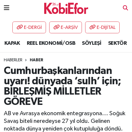
AKADEMİ
E-DERGİ
E-ARŞİV
E-DİJİTAL
BİLİŞİM PANO
KAPAK
REEL EKONOMİ/OSB
SÖYLEŞİ
SEKTÖR
DESTEK-TEŞVİK
HABERLER
HABER
ETKİNLİK
Cumhurbaşkanlarından
uyarı! dünyada ‘sulh’ için;
GÜNCEL
BİRLEŞMİŞ MİLLETLER
HABERLER
GÖREVE
KAPAK
AB ve Avrasya ekonomik entegrasyona... Soğuk
Savaş biteli neredeyse 27 yıl oldu. Gelinen
OSB
noktada dünya yeniden çok kutupluluğa döndü.