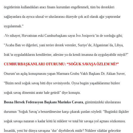
örgütlerinin kullandıkları aracı finans kurumları engellenmeli, tüm bu destekleri
sağlayanlara da ayrıca ulusal ve uluslararası düzeyde çok acil olarak ağır yaptırımlar
uygulanmalı.“
-Ve nihayet; Hırvatistan eski Cumhurbaşkanı sayın İvo Josipovic’in de sorduğu gibi;
“Acaba Batı ve diğerleri, yani teröre destek verenler, Suriye’de, Afganistan’da, Libya,
Irak’ta uyguladıklarını kendilerine, ailesine ya da kendi insanına da uygulayabilir miydi?”
CUMHURBAŞKANLARI OTURUMU: “SOĞUK SAVAŞA ÖZLEM Mİ?”
Oturum’un açılış konuşmasını yapan Marmara Grubu Vakfı Başkanı Dr. Akkan Suver,
“Bizim nesil soğuk savaş bitti diye seviniyordu. Oysa bugün yaşadıklarımız bizlere
soğuk savaş dönemini aratır hale getirdi” diye konuştu.
Bosna Hersek Federasyon Başkanı Marinko Cavara
, günümüzdeki uluslararası
durumun ‘Soğuk Savaş’a benzetilmesine karşı çıkarak şunları söyledi: “Bugünkü ilişkiler
soğuk savaşa nazaran o kadar kötü ki nükleer ve total bir savaşa yol açması sözkonusu.
İnsanlık, yeni bir dünya savaşına ‘dur’ diyebilecek midir? Nükleer silahlar gelecekte