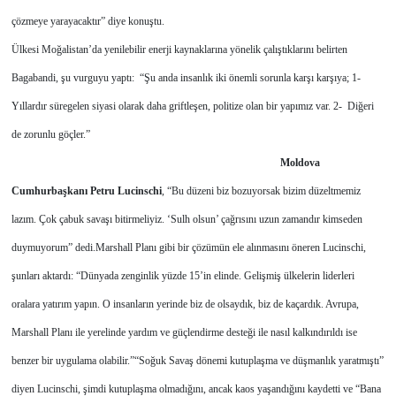
çözmeye yarayacaktır” diye konuştu.
Ülkesi Moğalistan’da yenilebilir enerji kaynaklarına yönelik çalıştıklarını belirten
Bagabandi, şu vurguyu yaptı: “Şu anda insanlık iki önemli sorunla karşı karşıya; 1-
Yıllardır süregelen siyasi olarak daha griftleşen, politize olan bir yapımız var. 2- Diğeri
de zorunlu göçler.”
Moldova
Cumhurbaşkanı Petru Lucinschi
, “Bu düzeni biz bozuyorsak bizim düzeltmemiz
lazım. Çok çabuk savaşı bitirmeliyiz. ‘Sulh olsun’ çağrısını uzun zamandır kimseden
duymuyorum” dedi.
Marshall Planı gibi bir çözümün ele alınmasını öneren Lucinschi,
şunları aktardı: “Dünyada zenginlik yüzde 15’in elinde. Gelişmiş ülkelerin liderleri
oralara yatırım yapın. O insanların yerinde biz de olsaydık, biz de kaçardık. Avrupa,
Marshall Planı ile yerelinde yardım ve güçlendirme desteği ile nasıl kalkındırıldı ise
benzer bir uygulama olabilir.”
“Soğuk Savaş dönemi kutuplaşma ve düşmanlık yaratmıştı”
diyen Lucinschi, şimdi kutuplaşma olmadığını, ancak kaos yaşandığını kaydetti ve “Bana