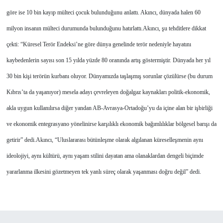
göre ise 10 bin kayıp mülteci çocuk bulunduğunu anlattı. Akıncı, dünyada halen 60
milyon insanın mülteci durumunda bulunduğunu hatırlattı.
Akıncı, şu tehditlere dikkat
çekti: “Küresel Terör Endeksi’ne göre dünya genelinde terör nedeniyle hayatını
kaybedenlerin sayısı son 15 yılda yüzde 80 oranında artış göstermiştir. Dünyada her yıl
30 bin kişi terörün kurbanı oluyor. Dünyamızda taşlaşmış sorunlar çözülürse (bu durum
Kıbrıs’ta da yaşanıyor) mesela adayı çevreleyen doğalgaz kaynakları politik-ekonomik,
akla uygun kullanılırsa diğer yandan AB-Avrasya-Ortadoğu’yu da içine alan bir işbirliği
ve ekonomik entegrasyano yönelinirse karşılıklı ekonomik bağımlılıklar bölgesel barışı da
getirir” dedi.
Akıncı, “Uluslararası bütünleşme olarak algılanan küreselleşmenin aynı
ideolojiyi, aynı kültürü, aynı yaşam stilini dayatan ama olanaklardan dengeli biçimde
yararlanma ilkesini gözetmeyen tek yanlı süreç olarak yaşanması doğru değil” dedi.