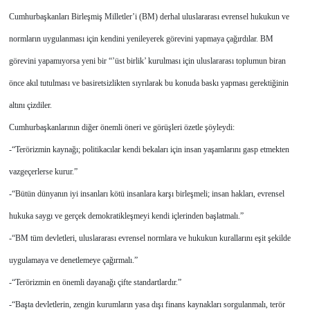
Cumhurbaşkanları Birleşmiş Milletler’i (BM) derhal uluslararası evrensel hukukun ve
normların uygulanması için kendini yenileyerek görevini yapmaya çağırdılar. BM
görevini yapamıyorsa yeni bir “’üst birlik’ kurulması için uluslararası toplumun biran
önce akıl tutulması ve basiretsizlikten sıyrılarak bu konuda baskı yapması gerektiğinin
altını çizdiler.
Cumhurbaşkanlarının diğer önemli öneri ve görüşleri özetle şöyleydi:
-“Terörizmin kaynağı; politikacılar kendi bekaları için insan yaşamlarını gasp etmekten
vazgeçerlerse kurur.”
-“Bütün dünyanın iyi insanları kötü insanlara karşı birleşmeli; insan hakları, evrensel
hukuka saygı ve gerçek demokratikleşmeyi kendi içlerinden başlatmalı.”
-“BM tüm devletleri, uluslararası evrensel normlara ve hukukun kurallarını eşit şekilde
uygulamaya ve denetlemeye çağırmalı.”
-“Terörizmin en önemli dayanağı çifte standartlardır.”
-“Başta devletlerin, zengin kurumların yasa dışı finans kaynakları sorgulanmalı, terör