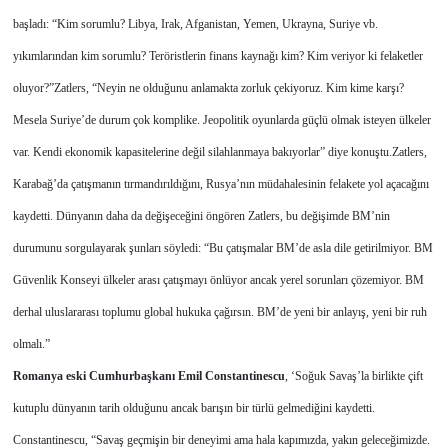
başladı: “Kim sorumlu? Libya, Irak, Afganistan, Yemen, Ukrayna, Suriye vb.
yıkımlarından kim sorumlu? Teröristlerin finans kaynağı kim? Kim veriyor ki felaketler
oluyor?”
Zatlers, “Neyin ne olduğunu anlamakta zorluk çekiyoruz. Kim kime karşı?
Mesela Suriye’de durum çok komplike. Jeopolitik oyunlarda güçlü olmak isteyen ülkeler
var. Kendi ekonomik kapasitelerine değil silahlanmaya bakıyorlar” diye konuştu.
Zatlers,
Karabağ’da çatışmanın tırmandırıldığını, Rusya’nın müdahalesinin felakete yol açacağını
kaydetti. Dünyanın daha da değişeceğini öngören Zatlers, bu değişimde BM’nin
durumunu sorgulayarak şunları söyledi: “Bu çatışmalar BM’de asla dile getirilmiyor. BM
Güvenlik Konseyi ülkeler arası çatışmayı önlüyor ancak yerel sorunları çözemiyor. BM
derhal uluslararası toplumu global hukuka çağırsın. BM’de yeni bir anlayış, yeni bir ruh
olmalı.”
Romanya eski Cumhurbaşkanı Emil Constantinescu
, ‘Soğuk Savaş’la birlikte çift
kutuplu dünyanın tarih olduğunu ancak barışın bir türlü gelmediğini kaydetti.
Constantinescu, “Savaş geçmişin bir deneyimi ama hala kapımızda, yakın geleceğimizde.