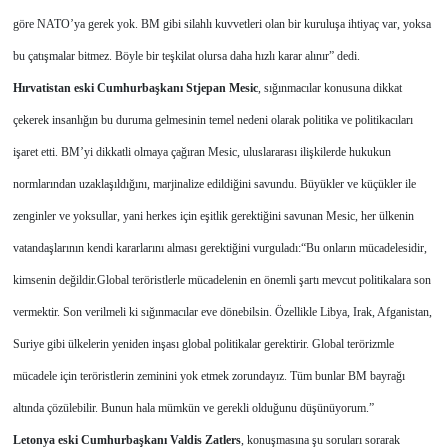
göre NATO’ya gerek yok. BM gibi silahlı kuvvetleri olan bir kuruluşa ihtiyaç var, yoksa
bu çatışmalar bitmez. Böyle bir teşkilat olursa daha hızlı karar alınır” dedi.
Hırvatistan eski Cumhurbaşkanı Stjepan Mesic
, sığınmacılar konusuna dikkat
çekerek insanlığın bu duruma gelmesinin temel nedeni olarak politika ve politikacıları
işaret etti. BM’yi dikkatli olmaya çağıran Mesic, uluslararası ilişkilerde hukukun
normlarından uzaklaşıldığını, marjinalize edildiğini savundu. Büyükler ve küçükler ile
zenginler ve yoksullar, yani herkes için eşitlik gerektiğini savunan Mesic, her ülkenin
vatandaşlarının kendi kararlarını alması gerektiğini vurguladı:
“Bu onların mücadelesidir,
kimsenin değildir.Global teröristlerle mücadelenin en önemli şartı mevcut politikalara son
vermektir. Son verilmeli ki sığınmacılar eve dönebilsin. Özellikle Libya, Irak, Afganistan,
Suriye gibi ülkelerin yeniden inşası global politikalar gerektirir. Global terörizmle
mücadele için teröristlerin zeminini yok etmek zorundayız. Tüm bunlar BM bayrağı
altında çözülebilir. Bunun hala mümkün ve gerekli olduğunu düşünüyorum.”
Letonya eski Cumhurbaşkanı Valdis Zatlers
, konuşmasına şu soruları sorarak