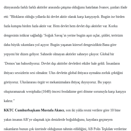
dünyasında farklı farklı aktörler arasında çatışma olduğunu hatırlatan Ivanov, şunları ifade
etti: “Blokların olduğu yıllarda iki devlet aktör olarak karşı karşıyaydı. Bugün ise birden
fazla kutupta birden fazla aktör var. Hem devlet hem devlet dışı aktörler var. Korku
dengesinin istikrar sağladığı ‘Soğuk Savaş’ın yerine bugün aşırı uçlar, şiddet, terörizm
daha büyük sıkıntılara yol açıyor. Bugün yaşanan küresel dengesizliktir.
Bana göre
yepyeni bir düzen geliyor. Sahnede olmayan aktörler sahneye çıkıyor. Global bir
‘Demos’tan bahsediyoruz. Devlet dışı aktörler devletleri etkiler hale geldi. İnsanların
ihtiyacı sessizlerin sesi olmaktır. Ulus devletin global ihtiyaca uymakta zorluk çektiğini
görüyoruz. Uluslararası örgüt ve mekanizmalara ihtiyaç duyuyoruz. Bu yapıyı
oluşturamazsak westphalia (1648) öncesi feodalizme geri dönme sorunuyla karşı karşıya
kalırız.”
KKTC Cumhurbaşkanı Mustafa Akıncı
, son iki yılda resmi verilere göre 10 bine
yakın insanın AB’ye ulaşmak için denizlerde boğulduğunu, kayıtlara geçmeyen
rakamların bunun çok üzerinde olduğunun tahmin edildiğini, AB Polis Teşkilatı verilerine