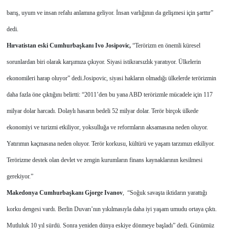
barış, uyum ve insan refahı anlamına geliyor. İnsan varlığının da gelişmesi için şarttır”
dedi.
Hırvatistan eski Cumhurbaşkanı Ivo Josipovic,
“Terörizm en önemli küresel
sorunlardan biri olarak karşımıza çıkıyor. Siyasi istikrarsızlık yaratıyor. Ülkelerin
ekonomileri harap oluyor” dedi.
Josipovic, siyasi hakların olmadığı ülkelerde terörizmin
daha fazla öne çıktığını belirtti: “2011’den bu yana ABD terörizmle mücadele için 117
milyar dolar harcadı. Dolaylı hasarın bedeli 52 milyar dolar. Terör birçok ülkede
ekonomiyi ve turizmi etkiliyor, yoksulluğa ve reformların aksamasına neden oluyor.
Yatırımın kaçmasına neden oluyor. Terör korkusu, kültürü ve yaşam tarzımızı etkiliyor.
Terörizme destek olan devlet ve zengin kurumların finans kaynaklarının kesilmesi
gerekiyor.”
Makedonya Cumhurbaşkanı Gjorge Ivanov
, “Soğuk savaşta iktidarın yarattığı
korku dengesi vardı. Berlin Duvarı’nın yıkılmasıyla daha iyi yaşam umudu ortaya çıktı.
Mutluluk 10 yıl sürdü. Sonra yeniden dünya eskiye dönmeye başladı” dedi. Günümüz