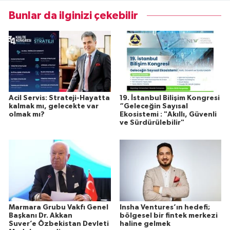
Bunlar da ilginizi çekebilir
Acil Servis: Strateji-Hayatta
19. İstanbul Bilişim Kongresi
kalmak mı, gelecekte var
“Geleceğin Sayısal
olmak mı?
Ekosistemi : "Akıllı, Güvenli
ve Sürdürülebilir"
Marmara Grubu Vakfı Genel
Insha Ventures’ın hedefi;
Başkanı Dr. Akkan
bölgesel bir fintek merkezi
Suver’e Özbekistan Devleti
haline gelmek