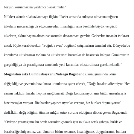
barışın korunmasına yardımcı olacak mıdır?
Nükleer alanda silahsızlanmaya ilişkin ülkeler arasında anlaşma olmasına rağmen
ülkelerin maceracılığı da sözkonusudur. İnsanlığın, ama özellikle büyük ve güçlü
ülkelerin, aklını başına alması ve sorumlu davranması gerekir. Gelecekte insanlar istikrarı
ancak böyle kurabilecektir. ‘Soğuk Savaş’ bugünkü çatışmaların temelini attı. Dünyada bu
konularda uluslararası toplum da uluslar üstü kurumlar da basiretsiz kalıyor. Günümüzün
gerçekliği ya da paradigması temelinde yeni kurumlar oluşturulması gerekmektedir.”
Moğolistan eski Cumhurbaşkanı Natsagii Bagabandi
, konuşmasında iklim
değişikliği ve çevrenin bozulması konularına işaret ederek, “Doğa hataları affetmiyor. Her
zaman haklıdır, hatalar hep insanoğluna ait. Doğa konuşamıyor ama bütün unsurlarıyla
bize mesajlar veriyor. Biz hatalar yapınca uyarılar veriyor, biz bunları duymuyoruz”
dedi.
İklim değişikliğinin tüm insanlığın ortak sorunu olduğuna dikkat çeken Bagabandi,
“Öyleyse yarattığımız bu ortak sorunları çözmek için mutlaka ortak çabaya, birlik ve
beraberliğe ihtiyacımız var. Umarım bizim zekamız, insanlığımız, duygularımız, bunları