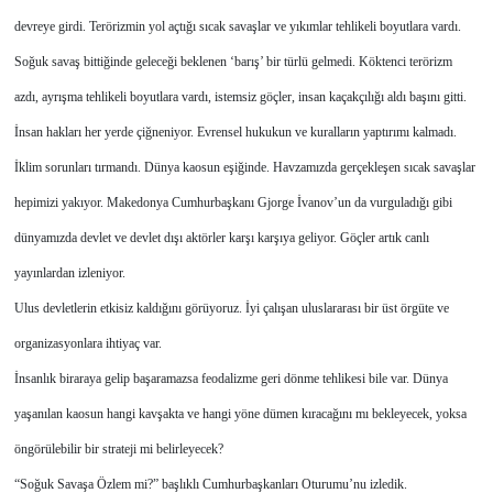
devreye girdi. Terörizmin yol açtığı sıcak savaşlar ve yıkımlar tehlikeli boyutlara vardı.
Soğuk savaş bittiğinde geleceği beklenen ‘barış’ bir türlü gelmedi. Köktenci terörizm
azdı, ayrışma tehlikeli boyutlara vardı, istemsiz göçler, insan kaçakçılığı aldı başını gitti.
İnsan hakları her yerde çiğneniyor. Evrensel hukukun ve kuralların yaptırımı kalmadı.
İklim sorunları tırmandı. Dünya kaosun eşiğinde. Havzamızda gerçekleşen sıcak savaşlar
hepimizi yakıyor. Makedonya Cumhurbaşkanı Gjorge İvanov’un da vurguladığı gibi
dünyamızda devlet ve devlet dışı aktörler karşı karşıya geliyor. Göçler artık canlı
yayınlardan izleniyor.
Ulus devletlerin etkisiz kaldığını görüyoruz. İyi çalışan uluslararası bir üst örgüte ve
organizasyonlara ihtiyaç var.
İnsanlık biraraya gelip başaramazsa feodalizme geri dönme tehlikesi bile var. Dünya
yaşanılan kaosun hangi kavşakta ve hangi yöne dümen kıracağını mı bekleyecek, yoksa
öngörülebilir bir strateji mi belirleyecek?
“Soğuk Savaşa Özlem mi?” başlıklı Cumhurbaşkanları Oturumu’nu izledik.