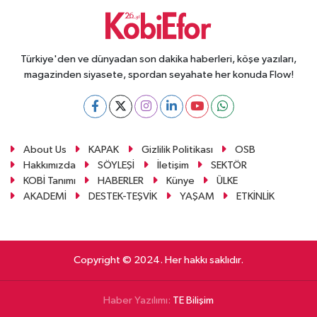
Türkiye'den ve dünyadan son dakika haberleri, köşe yazıları,
magazinden siyasete, spordan seyahate her konuda Flow!
About Us
KAPAK
Gizlilik Politikası
OSB
Hakkımızda
SÖYLEŞİ
İletişim
SEKTÖR
KOBİ Tanımı
HABERLER
Künye
ÜLKE
AKADEMİ
DESTEK-TEŞVİK
YAŞAM
ETKİNLİK
Copyright © 2024. Her hakkı saklıdır.
Haber Yazılımı:
TE Bilişim