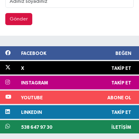
Gönder
FACEBOOK
BEĞEN
X
TAKIP ET
INSTAGRAM
TAKIP ET
YOUTUBE
ABONE OL
LINKEDIN
TAKIP ET
538 647 97 30
İLETIŞIM